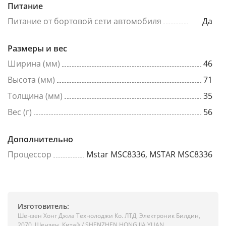
Питание
Питание от бортовой сети автомобиля
Да
Размеры и вес
Ширина (мм)
46
Высота (мм)
71
Толщина (мм)
35
Вес (г)
56
Дополнительно
Процессор
Mstar MSC8336, MSTAR MSC8336
Изготовитель:
Шензен Хонг Джиа Технолоджи Ко. ЛТД, Электроник Билдин,
2070, Шензен, Китай / SHENZHEN HONG JIA YUAN