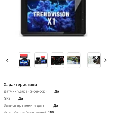
Характеристики
Датчик удара (G-сенсор)
Да
GPS
Да
Запись времени и даты
Да
Угол обзора (диагональ)
150