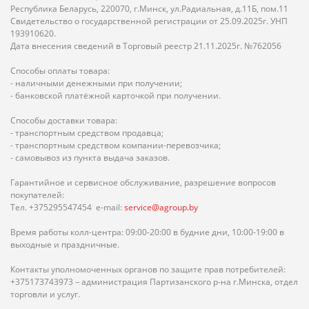
Республика Беларусь, 220070, г.Минск, ул.Радиальная, д.11Б, пом.11
Свидетельство о государственной регистрации от 25.09.2025г. УНП
193910620.
Дата внесения сведений в Торговый реестр 21.11.2025г. №762056
Способы оплаты товара:
- наличными денежными при получении;
- банковской платёжной карточкой при получении.
Способы доставки товара:
- транспортным средством продавца;
- транспортным средством компании-перевозчика;
- самовывоз из пункта выдача заказов.
Гарантийное и сервисное обслуживание, разрешение вопросов
покупателей:
Тел. +375295547454 e-mail:
service@agroup.by
Время работы колл-центра: 09:00-20:00 в будние дни, 10:00-19:00 в
выходные и праздничные.
Контакты уполномоченных органов по защите прав потребителей:
+375173743973 – администрация Партизанского р-на г.Минска, отдел
торговли и услуг.