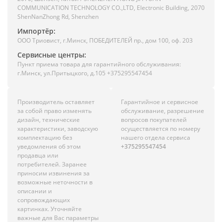
COMMUNICATION TECHNOLOGY CO.,LTD, Electronic Building, 2070
ShenNanZhong Rd, Shenzhen
Импортёр:
ООО Триовист, г.Минск, ПОБЕДИТЕЛЕЙ пр., дом 100, оф. 203
Сервисные центры:
Пункт приема товара для гарантийного обслуживания:
г.Минск, ул.Притыцкого, д.105 +375295547454
Производитель оставляет
Гарантийное и сервисное
за собой право изменять
обслуживание, разрешение
дизайн, технические
вопросов покупателей
характеристики, заводскую
осуществляется по номеру
комплектацию без
нашего отдела сервиса
уведомления об этом
+375295547454
продавца или
потребителей. Заранее
приносим извинения за
возможные неточности в
описании и
сопровождающих
картинках. Уточняйте
важные для Вас параметры