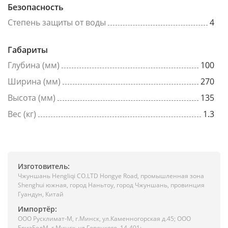
Безопасность
Степень защиты от воды
4
Габариты
Глубина (мм)
100
Ширина (мм)
270
Высота (мм)
135
Вес (кг)
1.3
Изготовитель:
Чжуншань Hengliqi CO.LTD Hongye Road, промышленная зона
Shenghui южная, город Наньтоу, город Чжуншань, провинция
Гуандун, Китай
Импортёр:
ООО Русклимат-М, г.Минск, ул.Каменногорская д.45; ООО
БризБелМ, г.Минск, ул.Горецкого, 14-401;