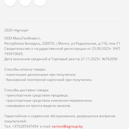
2026 «Agroup»
ООО МакоТехИнвест,
Республика Беларусь, 220070, г.Минск, ул.Радиальная, д.11Б, пом.11
Свидетельство о государственной регистрации от 25.09.2025г. УНП
193910620.
Дата внесения сведений в Торговый реестр 21.11.2025г. №762056
Способы оплаты товара:
- наличными денежными при получении;
- банковской платёжной карточкой при получении.
Способы доставки товара:
- транспортным средством продавца;
- транспортным средством компании-перевозчика;
- самовывоз из пункта выдача заказов.
Гарантийное и сервисное обслуживание, разрешение вопросов
покупателей:
Тел. +375295547454 e-mail:
service@agroup.by