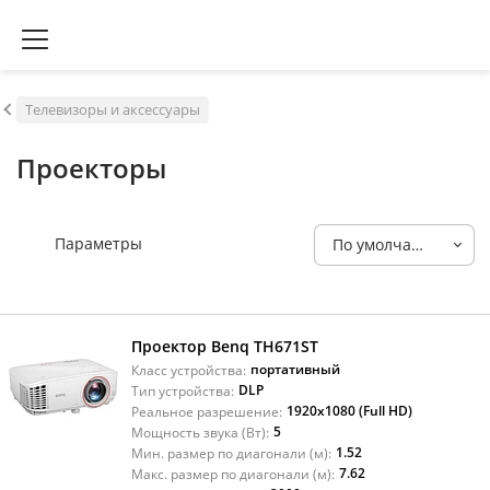
Телевизоры и аксессуары
Проекторы
Параметры
По умолчанию
Проектор Benq TH671ST
портативный
Класс устройства:
DLP
Тип устройства:
1920x1080 (Full HD)
Реальное разрешение:
5
Мощность звука (Вт):
1.52
Мин. размер по диагонали (м):
7.62
Макс. размер по диагонали (м):