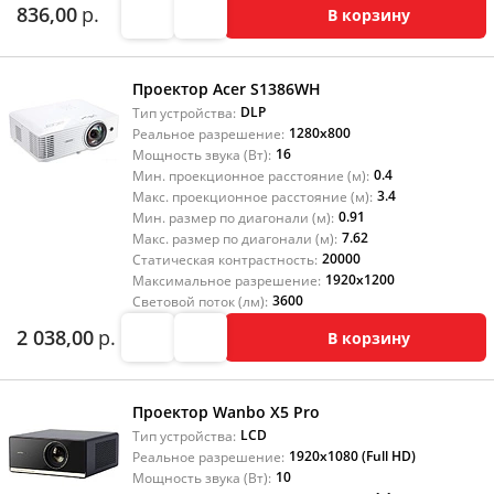
836,00
р.
В корзину
Проектор Acer S1386WH
DLP
Тип устройства:
1280x800
Реальное разрешение:
16
Мощность звука (Вт):
0.4
Мин. проекционное расстояние (м):
3.4
Макс. проекционное расстояние (м):
0.91
Мин. размер по диагонали (м):
7.62
Макс. размер по диагонали (м):
20000
Статическая контрастность:
1920x1200
Максимальное разрешение:
3600
Световой поток (лм):
2 038,00
р.
В корзину
Проектор Wanbo X5 Pro
LCD
Тип устройства:
1920x1080 (Full HD)
Реальное разрешение:
10
Мощность звука (Вт):