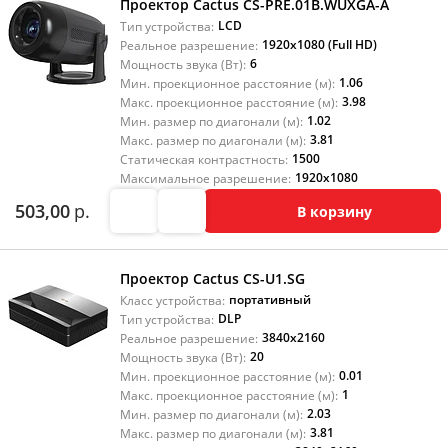
Проектор Cactus CS-PRE.01B.WUXGA-A
LCD
Тип устройства:
1920x1080 (Full HD)
Реальное разрешение:
6
Мощность звука (Вт):
1.06
Мин. проекционное расстояние (м):
3.98
Макс. проекционное расстояние (м):
1.02
Мин. размер по диагонали (м):
3.81
Макс. размер по диагонали (м):
1500
Статическая контрастность:
1920x1080
Максимальное разрешение:
503,00
р.
В корзину
Проектор Cactus CS-U1.SG
портативный
Класс устройства:
DLP
Тип устройства:
3840x2160
Реальное разрешение:
20
Мощность звука (Вт):
0.01
Мин. проекционное расстояние (м):
1
Макс. проекционное расстояние (м):
2.03
Мин. размер по диагонали (м):
3.81
Макс. размер по диагонали (м):