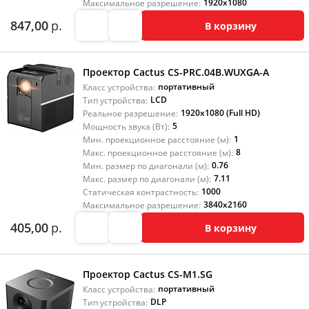
1920x1080
Максимальное разрешение:
847,00
р.
В корзину
Проектор Cactus CS-PRC.04B.WUXGA-A
портативный
Класс устройства:
LCD
Тип устройства:
1920x1080 (Full HD)
Реальное разрешение:
5
Мощность звука (Вт):
1
Мин. проекционное расстояние (м):
8
Макс. проекционное расстояние (м):
0.76
Мин. размер по диагонали (м):
7.11
Макс. размер по диагонали (м):
1000
Статическая контрастность:
3840x2160
Максимальное разрешение:
405,00
р.
В корзину
Проектор Cactus CS-M1.SG
портативный
Класс устройства:
DLP
Тип устройства: