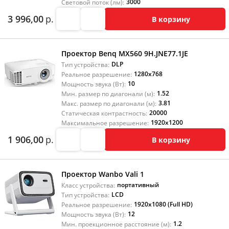
3000
Световой поток (лм):
3 996,00
р.
В корзину
Проектор Benq MX560 9H.JNE77.1JE
DLP
Тип устройства:
1280x768
Реальное разрешение:
10
Мощность звука (Вт):
1.52
Мин. размер по диагонали (м):
3.81
Макс. размер по диагонали (м):
20000
Статическая контрастность:
1920x1200
Максимальное разрешение:
1 906,00
р.
В корзину
Проектор Wanbo Vali 1
портативный
Класс устройства:
LCD
Тип устройства:
1920x1080 (Full HD)
Реальное разрешение:
12
Мощность звука (Вт):
1.2
Мин. проекционное расстояние (м):