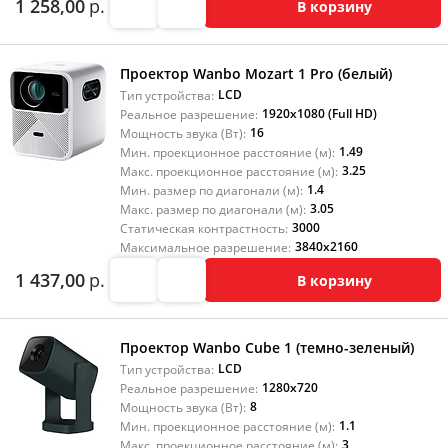
1 258,00
р.
В корзину
Проектор Wanbo Mozart 1 Pro (белый)
LCD
Тип устройства:
1920x1080 (Full HD)
Реальное разрешение:
16
Мощность звука (Вт):
1.49
Мин. проекционное расстояние (м):
3.25
Макс. проекционное расстояние (м):
1.4
Мин. размер по диагонали (м):
3.05
Макс. размер по диагонали (м):
3000
Статическая контрастность:
3840x2160
Максимальное разрешение:
1 437,00
р.
В корзину
Проектор Wanbo Cube 1 (темно-зеленый)
LCD
Тип устройства:
1280x720
Реальное разрешение:
8
Мощность звука (Вт):
1.1
Мин. проекционное расстояние (м):
3
Макс. проекционное расстояние (м):