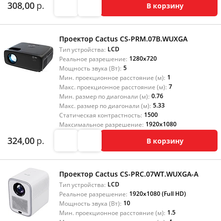
308,00
р.
В корзину
Проектор Cactus CS-PRM.07B.WUXGA
LCD
Тип устройства:
1280x720
Реальное разрешение:
5
Мощность звука (Вт):
1
Мин. проекционное расстояние (м):
7
Макс. проекционное расстояние (м):
0.76
Мин. размер по диагонали (м):
5.33
Макс. размер по диагонали (м):
1500
Статическая контрастность:
1920x1080
Максимальное разрешение:
324,00
р.
В корзину
Проектор Cactus CS-PRC.07WT.WUXGA-A
LCD
Тип устройства:
1920x1080 (Full HD)
Реальное разрешение:
10
Мощность звука (Вт):
1.5
Мин. проекционное расстояние (м):