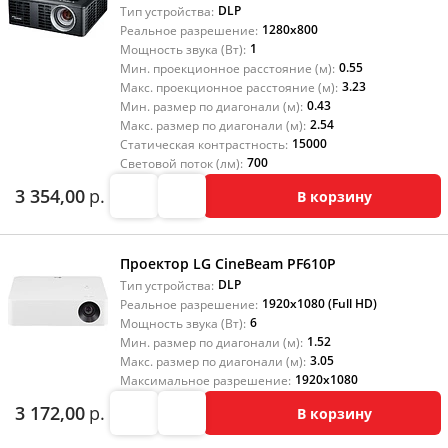
DLP
Тип устройства:
1280x800
Реальное разрешение:
1
Мощность звука (Вт):
0.55
Мин. проекционное расстояние (м):
3.23
Макс. проекционное расстояние (м):
0.43
Мин. размер по диагонали (м):
2.54
Макс. размер по диагонали (м):
15000
Статическая контрастность:
700
Световой поток (лм):
3 354,00
р.
В корзину
Проектор LG CineBeam PF610P
DLP
Тип устройства:
1920x1080 (Full HD)
Реальное разрешение:
6
Мощность звука (Вт):
1.52
Мин. размер по диагонали (м):
3.05
Макс. размер по диагонали (м):
1920x1080
Максимальное разрешение:
3 172,00
р.
В корзину