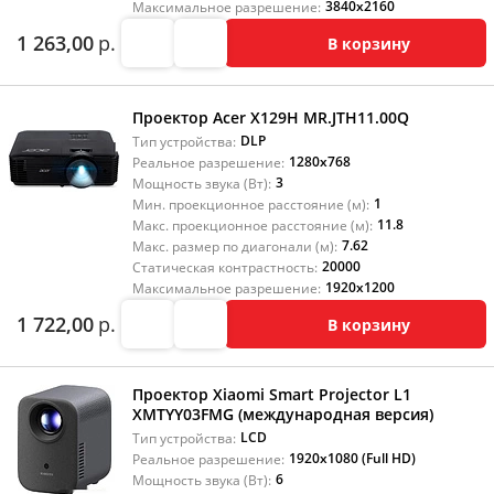
3840x2160
Максимальное разрешение:
1 263,00
р.
В корзину
Проектор Acer X129H MR.JTH11.00Q
DLP
Тип устройства:
1280x768
Реальное разрешение:
3
Мощность звука (Вт):
1
Мин. проекционное расстояние (м):
11.8
Макс. проекционное расстояние (м):
7.62
Макс. размер по диагонали (м):
20000
Статическая контрастность:
1920x1200
Максимальное разрешение:
1 722,00
р.
В корзину
Проектор Xiaomi Smart Projector L1
XMTYY03FMG (международная версия)
LCD
Тип устройства:
1920x1080 (Full HD)
Реальное разрешение:
6
Мощность звука (Вт):