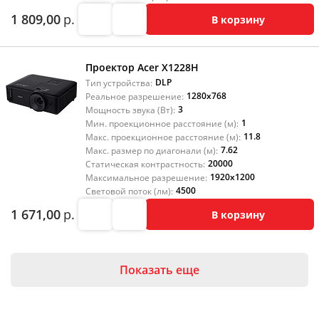
1 809,00
р.
В корзину
Проектор Acer X1228H
DLP
Тип устройства:
1280x768
Реальное разрешение:
3
Мощность звука (Вт):
1
Мин. проекционное расстояние (м):
11.8
Макс. проекционное расстояние (м):
7.62
Макс. размер по диагонали (м):
20000
Статическая контрастность:
1920x1200
Максимальное разрешение:
4500
Световой поток (лм):
1 671,00
р.
В корзину
Показать еще