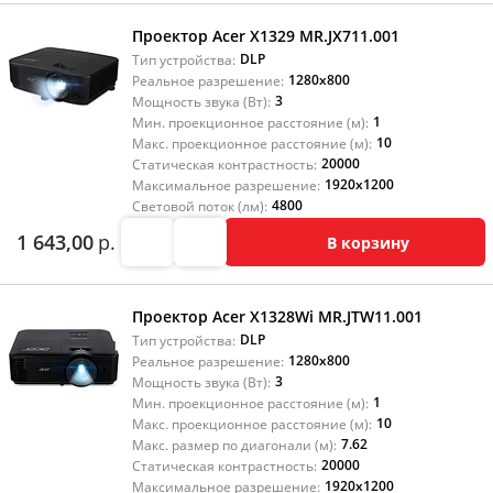
Проектор Acer X1329 MR.JX711.001
DLP
Тип устройства:
1280x800
Реальное разрешение:
3
Мощность звука (Вт):
1
Мин. проекционное расстояние (м):
10
Макс. проекционное расстояние (м):
20000
Статическая контрастность:
1920x1200
Максимальное разрешение:
4800
Световой поток (лм):
1 643,00
р.
В корзину
Проектор Acer X1328Wi MR.JTW11.001
DLP
Тип устройства:
1280x800
Реальное разрешение:
3
Мощность звука (Вт):
1
Мин. проекционное расстояние (м):
10
Макс. проекционное расстояние (м):
7.62
Макс. размер по диагонали (м):
20000
Статическая контрастность:
1920x1200
Максимальное разрешение: