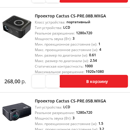
Проектор Cactus CS-PRE.08B.WXGA
портативный
Класс устройства:
LCD
Тип устройства:
1280x720
Реальное разрешение:
3
Мощность звука (Вт):
1
Мин. проекционное расстояние (м):
4
Макс. проекционное расстояние (м):
0.61
Мин. размер по диагонали (м):
2.54
Макс. размер по диагонали (м):
1000
Статическая контрастность:
1920x1080
Максимальное разрешение:
268,00
р.
В корзину
Проектор Cactus CS-PRE.05B.WXGA
LCD
Тип устройства:
1280x720
Реальное разрешение:
3
Мощность звука (Вт):
1.5
Мин. проекционное расстояние (м):
3.2
Макс. проекционное расстояние (м):