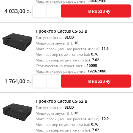
3840x2160
Максимальное разрешение:
4 033,00
р.
В корзину
Проектор Cactus CS-S3.B
3LCD
Тип устройства:
10
Мощность звука (Вт):
11.6
Макс. проекционное расстояние (м):
0.76
Мин. размер по диагонали (м):
7.62
Макс. размер по диагонали (м):
15000
Статическая контрастность:
1920x1080
Максимальное разрешение:
1 764,00
р.
В корзину
Проектор Cactus CS-S2.B
3LCD
Тип устройства:
16
Мощность звука (Вт):
10.9
Макс. проекционное расстояние (м):
0.76
Мин. размер по диагонали (м):
7.62
Макс. размер по диагонали (м):