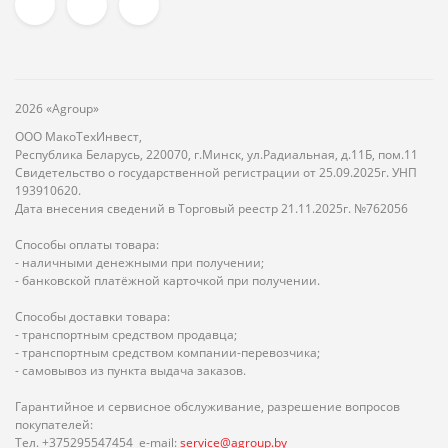
2026 «Agroup»
ООО МакоТехИнвест,
Республика Беларусь, 220070, г.Минск, ул.Радиальная, д.11Б, пом.11
Свидетельство о государственной регистрации от 25.09.2025г. УНП
193910620.
Дата внесения сведений в Торговый реестр 21.11.2025г. №762056
Способы оплаты товара:
- наличными денежными при получении;
- банковской платёжной карточкой при получении.
Способы доставки товара:
- транспортным средством продавца;
- транспортным средством компании-перевозчика;
- самовывоз из пункта выдача заказов.
Гарантийное и сервисное обслуживание, разрешение вопросов
покупателей:
Тел. +375295547454 e-mail:
service@agroup.by