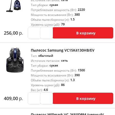
Источник питания:
сухая
Тип уборки:
2220
Потребляемая мощность (Вт):
380
Мощность всасывания (Вт):
1.5
Объём пылесборника (л):
79
Уровень шума (дБ):
256,00
р.
В корзину
Пылесос Samsung VC15K4130HB/EV
обычный
Тип:
сеть
Источник питания:
сухая
Тип уборки:
1500
Потребляемая мощность (Вт):
390
Мощность всасывания (Вт):
1.3
Объём пылесборника (л):
86
Уровень шума (дБ):
4.6
Вес (кг):
409,00
р.
В корзину
Пылесос Willmark VC-2650DBM (черный/