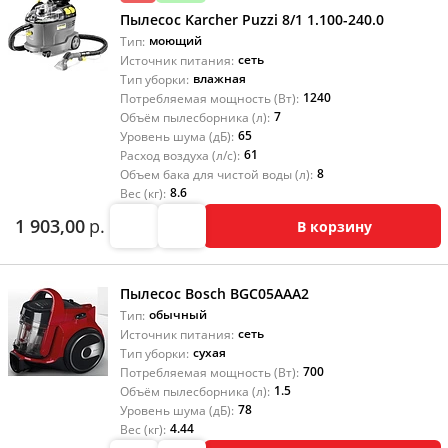
Пылесос Karcher Puzzi 8/1 1.100-240.0
моющий
Тип:
сеть
Источник питания:
влажная
Тип уборки:
1240
Потребляемая мощность (Вт):
7
Объём пылесборника (л):
65
Уровень шума (дБ):
61
Расход воздуха (л/с):
8
Объем бака для чистой воды (л):
8.6
Вес (кг):
1 903,00
р.
В корзину
Пылесос Bosch BGC05AAA2
обычный
Тип:
сеть
Источник питания:
сухая
Тип уборки:
700
Потребляемая мощность (Вт):
1.5
Объём пылесборника (л):
78
Уровень шума (дБ):
4.44
Вес (кг):