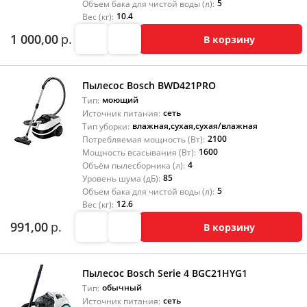
5
Объем бака для чистой воды (л):
10.4
Вес (кг):
1 000,00
р.
В корзину
Пылесос Bosch BWD421PRO
моющий
Тип:
сеть
Источник питания:
влажная
,
сухая
,
сухая/влажная
Тип уборки:
2100
Потребляемая мощность (Вт):
1600
Мощность всасывания (Вт):
4
Объём пылесборника (л):
85
Уровень шума (дБ):
5
Объем бака для чистой воды (л):
12.6
Вес (кг):
991,00
р.
В корзину
Пылесос Bosch Serie 4 BGC21HYG1
обычный
Тип:
сеть
Источник питания: