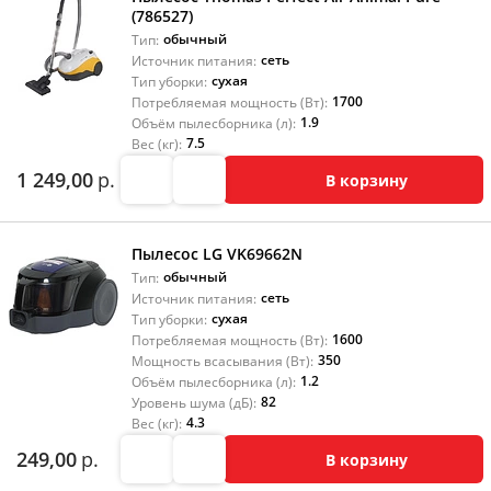
(786527)
обычный
Тип:
сеть
Источник питания:
сухая
Тип уборки:
1700
Потребляемая мощность (Вт):
1.9
Объём пылесборника (л):
7.5
Вес (кг):
1 249,00
р.
В корзину
Пылесос LG VK69662N
обычный
Тип:
сеть
Источник питания:
сухая
Тип уборки:
1600
Потребляемая мощность (Вт):
350
Мощность всасывания (Вт):
1.2
Объём пылесборника (л):
82
Уровень шума (дБ):
4.3
Вес (кг):
249,00
р.
В корзину