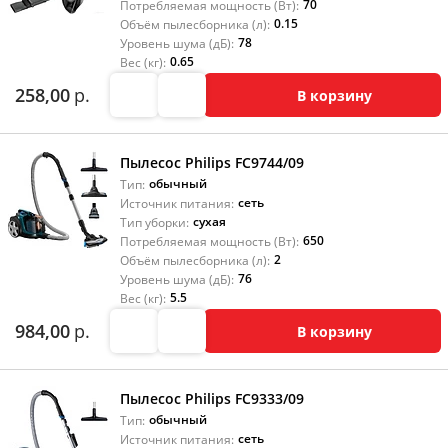
70
Потребляемая мощность (Вт):
0.15
Объём пылесборника (л):
78
Уровень шума (дБ):
0.65
Вес (кг):
258,00
р.
В корзину
Пылесос Philips FC9744/09
обычный
Тип:
сеть
Источник питания:
сухая
Тип уборки:
650
Потребляемая мощность (Вт):
2
Объём пылесборника (л):
76
Уровень шума (дБ):
5.5
Вес (кг):
984,00
р.
В корзину
Пылесос Philips FC9333/09
обычный
Тип:
сеть
Источник питания: