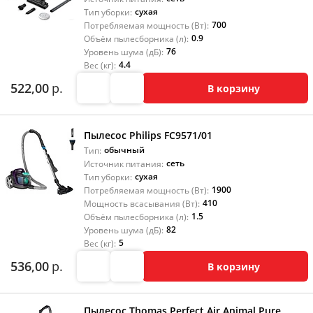
сухая
Тип уборки:
700
Потребляемая мощность (Вт):
0.9
Объём пылесборника (л):
76
Уровень шума (дБ):
4.4
Вес (кг):
522,00
р.
В корзину
Пылесос Philips FC9571/01
обычный
Тип:
сеть
Источник питания:
сухая
Тип уборки:
1900
Потребляемая мощность (Вт):
410
Мощность всасывания (Вт):
1.5
Объём пылесборника (л):
82
Уровень шума (дБ):
5
Вес (кг):
536,00
р.
В корзину
Пылесос Thomas Perfect Air Animal Pure