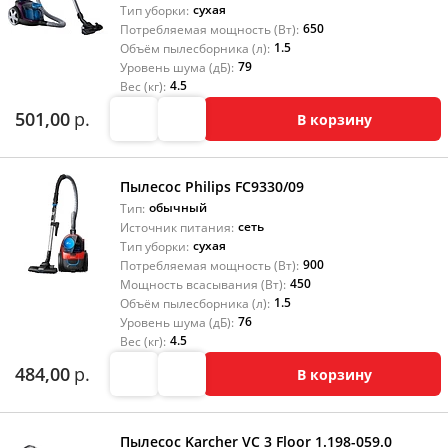
сухая
Тип уборки:
650
Потребляемая мощность (Вт):
1.5
Объём пылесборника (л):
79
Уровень шума (дБ):
4.5
Вес (кг):
501,00
р.
В корзину
Пылесос Philips FC9330/09
обычный
Тип:
сеть
Источник питания:
сухая
Тип уборки:
900
Потребляемая мощность (Вт):
450
Мощность всасывания (Вт):
1.5
Объём пылесборника (л):
76
Уровень шума (дБ):
4.5
Вес (кг):
484,00
р.
В корзину
Пылесос Karcher VC 3 Floor 1.198-059.0