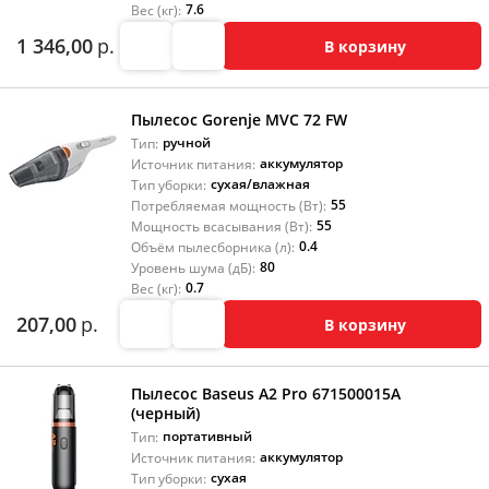
7.6
Вес (кг):
1 346,00
р.
В корзину
Пылесос Gorenje MVC 72 FW
ручной
Тип:
аккумулятор
Источник питания:
сухая/влажная
Тип уборки:
55
Потребляемая мощность (Вт):
55
Мощность всасывания (Вт):
0.4
Объём пылесборника (л):
80
Уровень шума (дБ):
0.7
Вес (кг):
207,00
р.
В корзину
Пылесос Baseus A2 Pro 671500015A
(черный)
портативный
Тип:
аккумулятор
Источник питания:
сухая
Тип уборки: