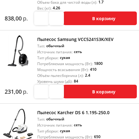
1.7
Объем бака для чистой воды (л):
4.26
Вес (кг):
838,00
р.
В корзину
Пылесос Samsung VCC5241S3K/XEV
обычный
Тип:
сеть
Источник питания:
сухая
Тип уборки:
1800
Потребляемая мощность (Вт):
410
Мощность всасывания (Вт):
2.4
Объём пылесборника (л):
84
Уровень шума (дБ):
231,00
р.
В корзину
Пылесос Karcher DS 6 1.195-250.0
обычный
Тип:
сеть
Источник питания:
сухая
Тип уборки:
650
Потребляемая мощность (Вт):