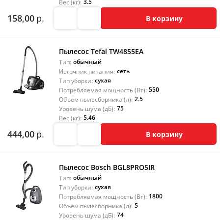
3.5
Вес (кг):
158,00
р.
В корзину
Пылесос Tefal TW4855EA
обычный
Тип:
сеть
Источник питания:
сухая
Тип уборки:
550
Потребляемая мощность (Вт):
2.5
Объём пылесборника (л):
75
Уровень шума (дБ):
5.46
Вес (кг):
444,00
р.
В корзину
Пылесос Bosch BGL8PRO5IR
обычный
Тип:
сухая
Тип уборки:
1800
Потребляемая мощность (Вт):
5
Объём пылесборника (л):
74
Уровень шума (дБ):