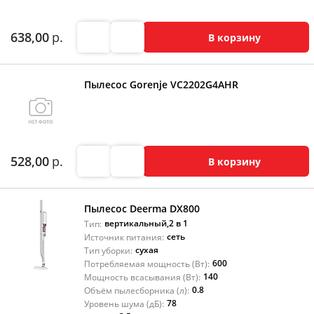
638,00
р.
В корзину
Пылесос Gorenje VC2202G4AHR
528,00
р.
В корзину
Пылесос Deerma DX800
вертикальный
,
2 в 1
Тип:
сеть
Источник питания:
сухая
Тип уборки:
600
Потребляемая мощность (Вт):
140
Мощность всасывания (Вт):
0.8
Объём пылесборника (л):
78
Уровень шума (дБ):