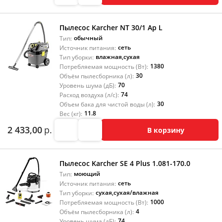
Пылесос Karcher NT 30/1 Ap L
обычный
Тип:
сеть
Источник питания:
влажная
,
сухая
Тип уборки:
1380
Потребляемая мощность (Вт):
30
Объём пылесборника (л):
70
Уровень шума (дБ):
74
Расход воздуха (л/с):
30
Объем бака для чистой воды (л):
11.8
Вес (кг):
2 433,00
р.
В корзину
Пылесос Karcher SE 4 Plus 1.081-170.0
моющий
Тип:
сеть
Источник питания:
сухая
,
сухая/влажная
Тип уборки:
1000
Потребляемая мощность (Вт):
4
Объём пылесборника (л):
74
Уровень шума (дБ):