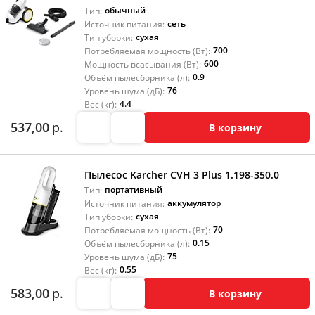
обычный
Тип:
сеть
Источник питания:
сухая
Тип уборки:
700
Потребляемая мощность (Вт):
600
Мощность всасывания (Вт):
0.9
Объём пылесборника (л):
76
Уровень шума (дБ):
4.4
Вес (кг):
537,00
р.
В корзину
Пылесос Karcher CVH 3 Plus 1.198-350.0
портативный
Тип:
аккумулятор
Источник питания:
сухая
Тип уборки:
70
Потребляемая мощность (Вт):
0.15
Объём пылесборника (л):
75
Уровень шума (дБ):
0.55
Вес (кг):
583,00
р.
В корзину