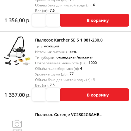
4
Объем бака для чистой воды (л):
7.6
Вес (кг):
1 356,00
р.
В корзину
Пылесос Karcher SE 5 1.081-230.0
моющий
Тип:
сеть
Источник питания:
сухая
,
сухая/влажная
Тип уборки:
1000
Потребляемая мощность (Вт):
4
Объём пылесборника (л):
77
Уровень шума (дБ):
4
Объем бака для чистой воды (л):
7.5
Вес (кг):
1 337,00
р.
В корзину
Пылесос Gorenje VC2302G6AHBL