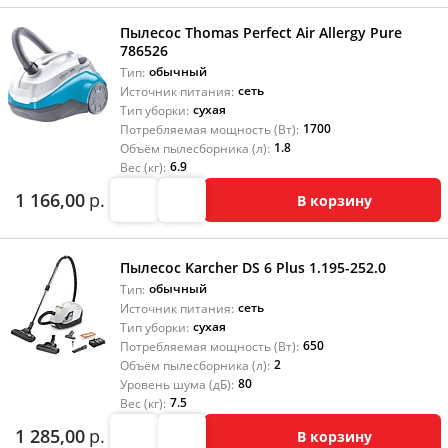
Пылесос Thomas Perfect Air Allergy Pure
786526
обычный
Тип:
сеть
Источник питания:
сухая
Тип уборки:
1700
Потребляемая мощность (Вт):
1.8
Объём пылесборника (л):
6.9
Вес (кг):
1 166,00
р.
В корзину
Пылесос Karcher DS 6 Plus 1.195-252.0
обычный
Тип:
сеть
Источник питания:
сухая
Тип уборки:
650
Потребляемая мощность (Вт):
2
Объём пылесборника (л):
80
Уровень шума (дБ):
7.5
Вес (кг):
1 285,00
р.
В корзину