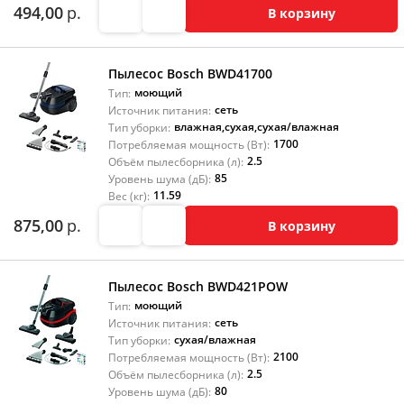
494,00
р.
В корзину
Пылесос Bosch BWD41700
моющий
Тип:
сеть
Источник питания:
влажная
,
сухая
,
сухая/влажная
Тип уборки:
1700
Потребляемая мощность (Вт):
2.5
Объём пылесборника (л):
85
Уровень шума (дБ):
11.59
Вес (кг):
875,00
р.
В корзину
Пылесос Bosch BWD421POW
моющий
Тип:
сеть
Источник питания:
сухая/влажная
Тип уборки:
2100
Потребляемая мощность (Вт):
2.5
Объём пылесборника (л):
80
Уровень шума (дБ):