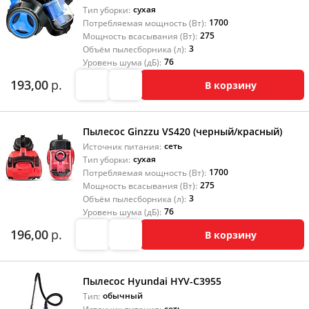
сухая
Тип уборки:
1700
Потребляемая мощность (Вт):
275
Мощность всасывания (Вт):
3
Объём пылесборника (л):
76
Уровень шума (дБ):
193,00
р.
В корзину
Пылесос Ginzzu VS420 (черный/красный)
сеть
Источник питания:
сухая
Тип уборки:
1700
Потребляемая мощность (Вт):
275
Мощность всасывания (Вт):
3
Объём пылесборника (л):
76
Уровень шума (дБ):
196,00
р.
В корзину
Пылесос Hyundai HYV-C3955
обычный
Тип:
сеть