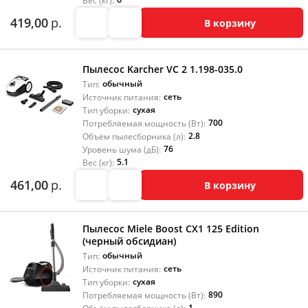
Вес (кг):
419,00
р.
В корзину
Пылесос Karcher VC 2 1.198-035.0
обычный
Тип:
сеть
Источник питания:
сухая
Тип уборки:
700
Потребляемая мощность (Вт):
2.8
Объём пылесборника (л):
76
Уровень шума (дБ):
5.1
Вес (кг):
461,00
р.
В корзину
Пылесос Miele Boost CX1 125 Edition
(черный обсидиан)
обычный
Тип:
сеть
Источник питания:
сухая
Тип уборки:
890
Потребляемая мощность (Вт):
1