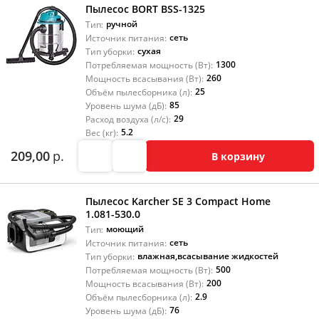
Пылесос BORT BSS-1325
ручной
Тип:
сеть
Источник питания:
сухая
Тип уборки:
1300
Потребляемая мощность (Вт):
260
Мощность всасывания (Вт):
25
Объём пылесборника (л):
85
Уровень шума (дБ):
29
Расход воздуха (л/с):
5.2
Вес (кг):
209,00
р.
В корзину
Пылесос Karcher SE 3 Compact Home
1.081-530.0
моющий
Тип:
сеть
Источник питания:
влажная
,
всасывание жидкостей
Тип уборки:
500
Потребляемая мощность (Вт):
200
Мощность всасывания (Вт):
2.9
Объём пылесборника (л):
76
Уровень шума (дБ):