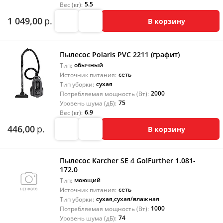
5.5
Вес (кг):
1 049,00
р.
В корзину
Пылесос Polaris PVC 2211 (графит)
обычный
Тип:
сеть
Источник питания:
сухая
Тип уборки:
2000
Потребляемая мощность (Вт):
75
Уровень шума (дБ):
6.9
Вес (кг):
446,00
р.
В корзину
Пылесос Karcher SE 4 Go!Further 1.081-
172.0
моющий
Тип:
сеть
Источник питания:
сухая
,
сухая/влажная
Тип уборки:
1000
Потребляемая мощность (Вт):
74
Уровень шума (дБ):