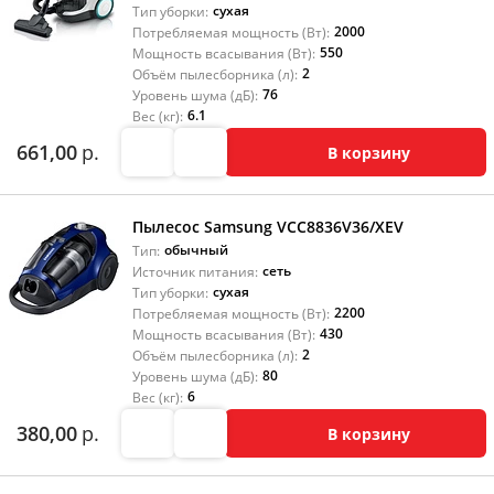
сухая
Тип уборки:
2000
Потребляемая мощность (Вт):
550
Мощность всасывания (Вт):
2
Объём пылесборника (л):
76
Уровень шума (дБ):
6.1
Вес (кг):
661,00
р.
В корзину
Пылесос Samsung VCC8836V36/XEV
обычный
Тип:
сеть
Источник питания:
сухая
Тип уборки:
2200
Потребляемая мощность (Вт):
430
Мощность всасывания (Вт):
2
Объём пылесборника (л):
80
Уровень шума (дБ):
6
Вес (кг):
380,00
р.
В корзину