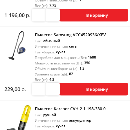
Объём пылесборника (л):
7.75
Вес (кг):
1 196,00
р.
В корзину
Пылесос Samsung VCC4520S36/XEV
обычный
Тип:
сеть
Источник питания:
сухая
Тип уборки:
1600
Потребляемая мощность (Вт):
350
Мощность всасывания (Вт):
1.3
Объём пылесборника (л):
82
Уровень шума (дБ):
4.3
Вес (кг):
229,00
р.
В корзину
Пылесос Karcher CVH 2 1.198-330.0
ручной
Тип:
аккумулятор
Источник питания:
сухая
Тип уборки: