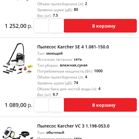
2
Объём пылесборника (л):
80
Уровень шума (дБ):
7.5
Вес (кг):
1 252,00
р.
В корзину
Пылесос Karcher SE 4 1.081-150.0
моющий
Тип:
сеть
Источник питания:
влажная
,
сухая
Тип уборки:
1000
Потребляемая мощность (Вт):
4
Объём пылесборника (л):
74
Уровень шума (дБ):
4
Объем бака для чистой воды (л):
9.7
Вес (кг):
1 089,00
р.
В корзину
Пылесос Karcher VC 3 1.198-053.0
обычный
Тип:
сеть
Источник питания: