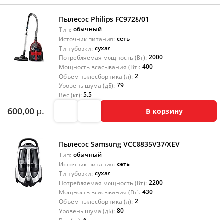
Пылесос Philips FC9728/01
обычный
Тип:
сеть
Источник питания:
сухая
Тип уборки:
2000
Потребляемая мощность (Вт):
400
Мощность всасывания (Вт):
2
Объём пылесборника (л):
79
Уровень шума (дБ):
5.5
Вес (кг):
600,00
р.
В корзину
Пылесос Samsung VCC8835V37/XEV
обычный
Тип:
сеть
Источник питания:
сухая
Тип уборки:
2200
Потребляемая мощность (Вт):
430
Мощность всасывания (Вт):
2
Объём пылесборника (л):
80
Уровень шума (дБ):
6