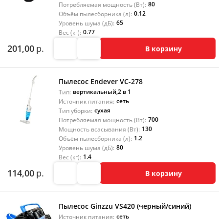
80
Потребляемая мощность (Вт):
0.12
Объём пылесборника (л):
65
Уровень шума (дБ):
0.77
Вес (кг):
201,00
р.
В корзину
Пылесос Endever VC-278
вертикальный
,
2 в 1
Тип:
сеть
Источник питания:
сухая
Тип уборки:
700
Потребляемая мощность (Вт):
130
Мощность всасывания (Вт):
1.2
Объём пылесборника (л):
80
Уровень шума (дБ):
1.4
Вес (кг):
114,00
р.
В корзину
Пылесос Ginzzu VS420 (черный/синий)
сеть
Источник питания: