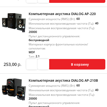
Компьютерная акустика DIALOG AP-220
60
Суммарная мощность (RMS) (Вт):
40
Минимальная воспроизводимая частота (Гц):
Максимальная воспроизводимая частота (Гц):
20000
Пульт дистанционного управления:
беспроводной
Материал корпуса фронтальных колонок/
сателлитов:
MDF
2.1
Тип:
253,00
р.
В корзину
Компьютерная акустика DIALOG AP-210B
60
Суммарная мощность (RMS) (Вт):
40
Минимальная воспроизводимая частота (Гц):
Максимальная воспроизводимая частота (Гц):
20000
Пульт дистанционного управления:
беспроводной