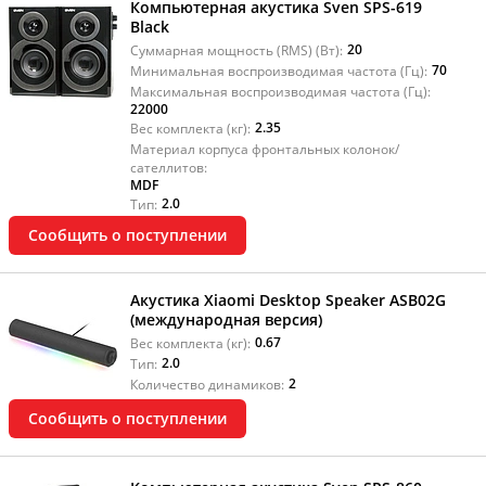
Компьютерная акустика Sven SPS-619
Black
20
Суммарная мощность (RMS) (Вт):
70
Минимальная воспроизводимая частота (Гц):
Максимальная воспроизводимая частота (Гц):
22000
2.35
Вес комплекта (кг):
Материал корпуса фронтальных колонок/
сателлитов:
MDF
2.0
Тип:
Сообщить о поступлении
Акустика Xiaomi Desktop Speaker ASB02G
(международная версия)
0.67
Вес комплекта (кг):
2.0
Тип:
2
Количество динамиков:
Сообщить о поступлении