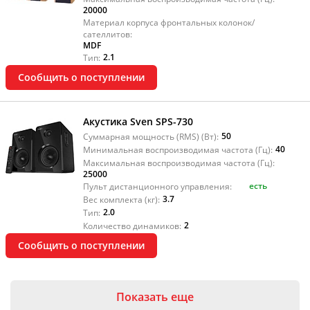
20000
Материал корпуса фронтальных колонок/
сателлитов:
MDF
2.1
Тип:
Сообщить о поступлении
Акустика Sven SPS-730
50
Суммарная мощность (RMS) (Вт):
40
Минимальная воспроизводимая частота (Гц):
Максимальная воспроизводимая частота (Гц):
25000
есть
Пульт дистанционного управления:
3.7
Вес комплекта (кг):
2.0
Тип:
2
Количество динамиков:
Сообщить о поступлении
Показать еще