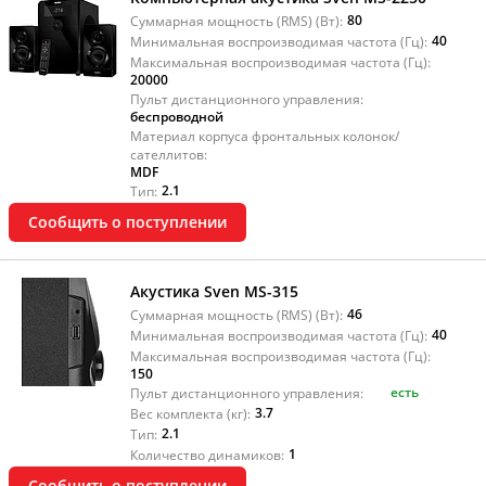
80
Суммарная мощность (RMS) (Вт):
40
Минимальная воспроизводимая частота (Гц):
Максимальная воспроизводимая частота (Гц):
20000
Пульт дистанционного управления:
беспроводной
Материал корпуса фронтальных колонок/
сателлитов:
MDF
2.1
Тип:
Сообщить о поступлении
Акустика Sven MS-315
46
Суммарная мощность (RMS) (Вт):
40
Минимальная воспроизводимая частота (Гц):
Максимальная воспроизводимая частота (Гц):
150
есть
Пульт дистанционного управления:
3.7
Вес комплекта (кг):
2.1
Тип:
1
Количество динамиков:
Сообщить о поступлении