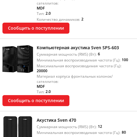
сателлитов:
MDF
2.0
Тип:
2
Количество динамиков:
Сообщить о поступлении
Компьютерная акустика Sven SPS-603
6
Суммарная мощность (RMS) (Вт):
100
Минимальная воспроизводимая частота (Гц):
Максимальная воспроизводимая частота (Гц):
20000
Материал корпуса фронтальных колонок/
сателлитов:
MDF
2.0
Тип:
Сообщить о поступлении
Акустика Sven 470
12
Суммарная мощность (RMS) (Вт):
80
Минимальная воспроизводимая частота (Гц):