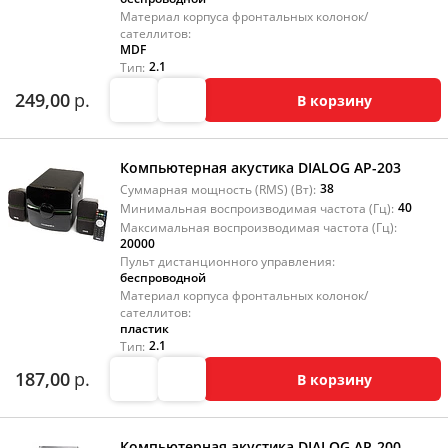
Материал корпуса фронтальных колонок/
сателлитов:
MDF
2.1
Тип:
249,00
р.
В корзину
Компьютерная акустика DIALOG AP-203
38
Суммарная мощность (RMS) (Вт):
40
Минимальная воспроизводимая частота (Гц):
Максимальная воспроизводимая частота (Гц):
20000
Пульт дистанционного управления:
беспроводной
Материал корпуса фронтальных колонок/
сателлитов:
пластик
2.1
Тип:
187,00
р.
В корзину
Компьютерная акустика DIALOG AP-200