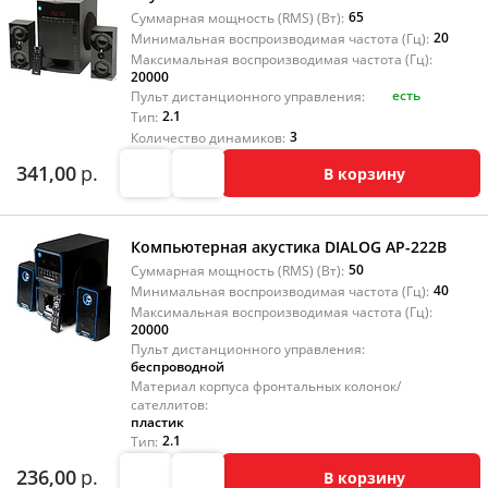
65
Суммарная мощность (RMS) (Вт):
20
Минимальная воспроизводимая частота (Гц):
Максимальная воспроизводимая частота (Гц):
20000
есть
Пульт дистанционного управления:
2.1
Тип:
3
Количество динамиков:
341,00
р.
В корзину
Компьютерная акустика DIALOG AP-222B
50
Суммарная мощность (RMS) (Вт):
40
Минимальная воспроизводимая частота (Гц):
Максимальная воспроизводимая частота (Гц):
20000
Пульт дистанционного управления:
беспроводной
Материал корпуса фронтальных колонок/
сателлитов:
пластик
2.1
Тип:
236,00
р.
В корзину