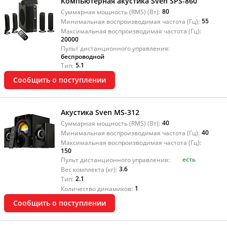
Компьютерная акустика Sven SPS-860
80
Суммарная мощность (RMS) (Вт):
55
Минимальная воспроизводимая частота (Гц):
Максимальная воспроизводимая частота (Гц):
20000
Пульт дистанционного управления:
беспроводной
5.1
Тип:
Сообщить о поступлении
Акустика Sven MS-312
40
Суммарная мощность (RMS) (Вт):
40
Минимальная воспроизводимая частота (Гц):
Максимальная воспроизводимая частота (Гц):
150
есть
Пульт дистанционного управления:
3.6
Вес комплекта (кг):
2.1
Тип:
1
Количество динамиков:
Сообщить о поступлении