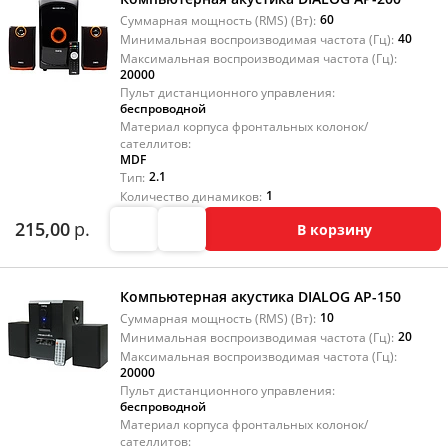
60
Суммарная мощность (RMS) (Вт):
40
Минимальная воспроизводимая частота (Гц):
Максимальная воспроизводимая частота (Гц):
20000
Пульт дистанционного управления:
беспроводной
Материал корпуса фронтальных колонок/
сателлитов:
MDF
2.1
Тип:
1
Количество динамиков:
215,00
р.
В корзину
Компьютерная акустика DIALOG AP-150
10
Суммарная мощность (RMS) (Вт):
20
Минимальная воспроизводимая частота (Гц):
Максимальная воспроизводимая частота (Гц):
20000
Пульт дистанционного управления:
беспроводной
Материал корпуса фронтальных колонок/
сателлитов: