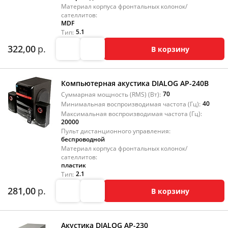
Материал корпуса фронтальных колонок/
сателлитов:
MDF
5.1
Тип:
322,00
р.
В корзину
Компьютерная акустика DIALOG AP-240B
70
Суммарная мощность (RMS) (Вт):
40
Минимальная воспроизводимая частота (Гц):
Максимальная воспроизводимая частота (Гц):
20000
Пульт дистанционного управления:
беспроводной
Материал корпуса фронтальных колонок/
сателлитов:
пластик
2.1
Тип:
281,00
р.
В корзину
Акустика DIALOG AP-230