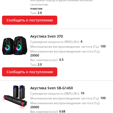
Материал корпуса фронтальных колонок/
сателлитов:
пластик
2.0
Тип:
Сообщить о поступлении
Акустика Sven 370
6
Суммарная мощность (RMS) (Вт):
100
Минимальная воспроизводимая частота (Гц):
Максимальная воспроизводимая частота (Гц):
20000
0.5
Вес комплекта (кг):
2.0
Тип:
Сообщить о поступлении
Акустика Sven SB-G1450
10
Суммарная мощность (RMS) (Вт):
100
Минимальная воспроизводимая частота (Гц):
Максимальная воспроизводимая частота (Гц):
20000
0.68
Вес комплекта (кг):