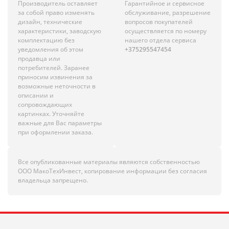
Производитель оставляет
Гарантийное и сервисное
за собой право изменять
обслуживание, разрешение
дизайн, технические
вопросов покупателей
характеристики, заводскую
осуществляется по номеру
комплектацию без
нашего отдела сервиса
уведомления об этом
+375295547454
продавца или
потребителей. Заранее
приносим извинения за
возможные неточности в
описании и
сопровождающих
картинках. Уточняйте
важные для Вас параметры
при оформлении заказа.
Все опубликованные материалы являются собственностью
ООО МакоТехИнвест, копирование информации без согласия
владельца запрещено.