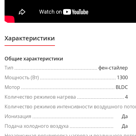
Характеристики
Общие характеристики
Тип
фен-стайлер
Мощность (Вт)
1300
Мотор
BLDC
Количество режимов нагрева
4
Количество режимов интенсивности воздушного пото
Ионизация
Да
Подача холодного воздуха
Да
Независимая регулировка нагрева и воздушного пото