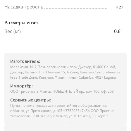
Насадка-гребень
нет
Размеры и вес
Вес (кг)
0.61
Изготовитель:
Малайзия -N. 7, Технологический парк Джохор, 81400 Сенай,
Джохор; Китай - Third Avenue 15, A Zone, Kunshan Comprehensive
Free Trade Zone, Kunshan; Филиппины - Calamba, 4027 Laguna
Импортёр:
ООО Триовист, г.Минск, ПОБЕДИТЕЛЕЙ пр., дом 100, оф. 203
Сервисные центры:
Пункт приема товара для гарантийного обслуживания:
г.Минск, ул.Притыцкого, д.105 +375295547454 ООО Простые
технологии - АЛЬФАLab, г.Минск, ул.М.Танка д.30, корп.2