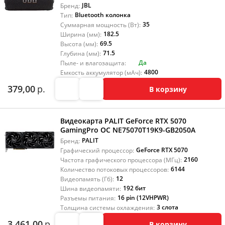
JBL
Бренд:
Bluetooth колонка
Тип:
35
Суммарная мощность (Вт):
182.5
Ширина (мм):
69.5
Высота (мм):
71.5
Глубина (мм):
Да
Пыле- и влагозащита:
4800
Емкость аккумулятор (мАч):
379,00
р.
В корзину
Видеокарта PALIT GeForce RTX 5070
GamingPro OC NE75070T19K9-GB2050A
PALIT
Бренд:
GeForce RTX 5070
Графический процессор:
2160
Частота графического процессора (МГц):
6144
Количество потоковых процессоров:
12
Видеопамять (Гб):
192 бит
Шина видеопамяти:
16 pin (12VHPWR)
Разъемы питания:
3 слота
Толщина системы охлаждения:
3 461,00
р.
В корзину