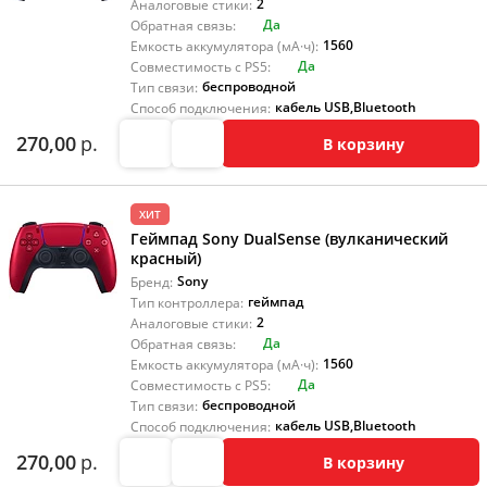
2
Аналоговые стики:
Да
Обратная связь:
1560
Емкость аккумулятора (мА·ч):
Да
Совместимость с PS5:
беспроводной
Тип связи:
кабель USB
,
Bluetooth
Способ подключения:
270,00
р.
В корзину
ХИТ
Геймпад Sony DualSense (вулканический
красный)
Sony
Бренд:
геймпад
Тип контроллера:
2
Аналоговые стики:
Да
Обратная связь:
1560
Емкость аккумулятора (мА·ч):
Да
Совместимость с PS5:
беспроводной
Тип связи:
кабель USB
,
Bluetooth
Способ подключения:
270,00
р.
В корзину