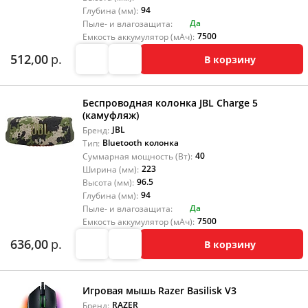
94
Глубина (мм):
Да
Пыле- и влагозащита:
7500
Емкость аккумулятор (мАч):
512,00
р.
В корзину
Беспроводная колонка JBL Charge 5
(камуфляж)
JBL
Бренд:
Bluetooth колонка
Тип:
40
Суммарная мощность (Вт):
223
Ширина (мм):
96.5
Высота (мм):
94
Глубина (мм):
Да
Пыле- и влагозащита:
7500
Емкость аккумулятор (мАч):
636,00
р.
В корзину
Игровая мышь Razer Basilisk V3
RAZER
Бренд: