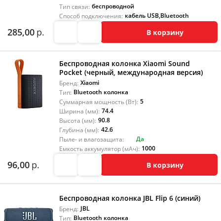
беспроводной
Тип связи:
кабель USB
,
Bluetooth
Способ подключения:
285,00
р.
В корзину
Беспроводная колонка Xiaomi Sound
Pocket (черный, международная версия)
Xiaomi
Бренд:
Bluetooth колонка
Тип:
5
Суммарная мощность (Вт):
74.4
Ширина (мм):
90.8
Высота (мм):
42.6
Глубина (мм):
Да
Пыле- и влагозащита:
1000
Емкость аккумулятор (мАч):
96,00
р.
В корзину
Беспроводная колонка JBL Flip 6 (синий)
JBL
Бренд:
Bluetooth колонка
Тип: