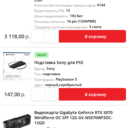
2520
6144
Количество потоковых процессоров:
12
Видеопамять (Гб):
192 бит
Шина видеопамяти:
16 pin (12VHPWR)
Разъемы питания:
3 слота
Толщина системы охлаждения:
3 118,00
р.
В корзину
ОБЗОР
Подставка Sony для PS5
Sony
Бренд:
подставка
Тип:
PlayStation 5
Платформа:
черный
,
серебристый
Цвет:
147,00
р.
В корзину
Видеокарта Gigabyte GeForce RTX 5070
Windforce OC SFF 12G GV-N5070WF3OC-
12GD