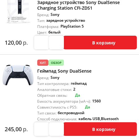
Зарядное устройство Sony DualSense
Charging Station CFI-ZDS1
Sony
Бренд:
зарядное устройство
Тип:
PlayStation 5
Платформа:
белый
Цвет:
120,00
р.
В корзину
ХИТ
ОБЗОР
Геймпад Sony DualSense
Sony
Бренд:
геймпад
Тип контроллера:
2
Аналоговые стики:
Да
Обратная связь:
1560
Емкость аккумулятора (мА·ч):
Да
Совместимость с PS5:
беспроводной
Тип связи:
кабель USB
,
Bluetooth
Способ подключения:
245,00
р.
В корзину