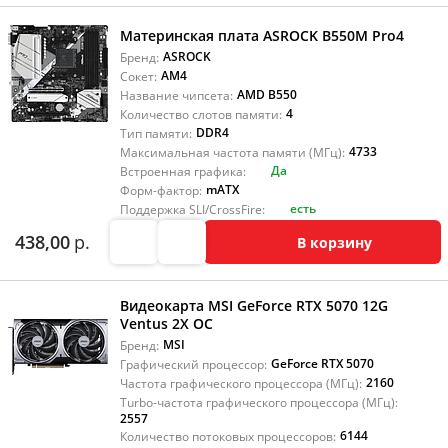
Материнская плата ASROCK B550M Pro4
ASROCK
Бренд:
AM4
Сокет:
AMD B550
Название чипсета:
4
Количество слотов памяти:
DDR4
Тип памяти:
4733
Максимальная частота памяти (МГц):
Да
Встроенная графика:
mATX
Форм-фактор:
есть
Поддержка SLI/CrossFire:
438,00
р.
В корзину
Видеокарта MSI GeForce RTX 5070 12G
Ventus 2X OC
MSI
Бренд:
GeForce RTX 5070
Графический процессор:
2160
Частота графического процессора (МГц):
Turbo-частота графического процессора (МГц):
2557
6144
Количество потоковых процессоров: