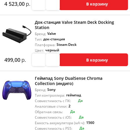
4 523,00
р.
В корзину
Док-станция Valve Steam Deck Docking
Station
Valve
Бренд:
док-станция
Тип:
Steam Deck
Платформа:
черный
Цвет:
499,00
р.
В корзину
Геймпад Sony DualSense Chroma
Collection (индиго)
Sony
Бренд:
геймпад
Тип контроллера:
Да
Совместимость с ПК:
2
Аналоговые стики:
Да
Обратная связь:
Да
Совместимость с iOS:
1560
Емкость аккумулятора (мА·ч):
Да
Совместимость с PS5: