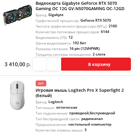
Видеокарта Gigabyte GeForce RTX 5070
Gaming OC 12G GV-N5070GAMING OC-12GD
Gigabyte
Бренд:
GeForce RTX 5070
Графический процессор:
2160
Частота графического процессора (МГц):
6144
Количество потоковых процессоров:
12
Видеопамять (Гб):
192 бит
Шина видеопамяти:
16 pin (12VHPWR)
Разъемы питания:
2 слота
Толщина системы охлаждения:
3 410,00
р.
В корзину
ХИТ
Игровая мышь Logitech Pro X Superlight 2
(белый)
Logitech
Бренд:
оптическая
Тип мыши:
проводной
,
беспроводной
Тип подключения:
радиоканал
Тип беспроводной связи:
настольный компьютер
Предназначение:
5
Количество клавиш мыши: