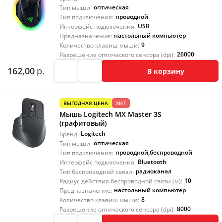
оптическая
Тип мыши:
проводной
Тип подключения:
USB
Интерфейс подключения:
настольный компьютер
Предназначение:
9
Количество клавиш мыши:
26000
Разрешение оптического сенсора (dpi):
162,00
р.
В корзину
ВЫГОДНАЯ ЦЕНА
ХИТ
Мышь Logitech MX Master 3S
(графитовый)
Logitech
Бренд:
оптическая
Тип мыши:
проводной
,
беспроводной
Тип подключения:
Bluetooth
Интерфейс подключения:
радиоканал
Тип беспроводной связи:
10
Радиус действия беспроводной связи (м):
настольный компьютер
Предназначение:
8
Количество клавиш мыши:
8000
Разрешение оптического сенсора (dpi):