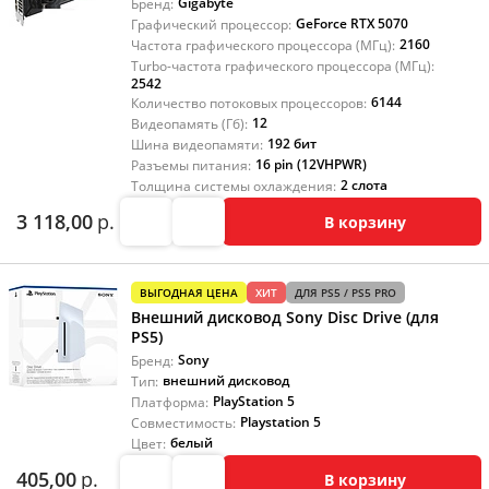
Gigabyte
Бренд:
GeForce RTX 5070
Графический процессор:
2160
Частота графического процессора (МГц):
Turbo-частота графического процессора (МГц):
2542
6144
Количество потоковых процессоров:
12
Видеопамять (Гб):
192 бит
Шина видеопамяти:
16 pin (12VHPWR)
Разъемы питания:
2 слота
Толщина системы охлаждения:
3 118,00
р.
В корзину
ВЫГОДНАЯ ЦЕНА
ХИТ
ДЛЯ PS5 / PS5 PRO
Внешний дисковод Sony Disc Drive (для
PS5)
Sony
Бренд:
внешний дисковод
Тип:
PlayStation 5
Платформа:
Playstation 5
Совместимость:
белый
Цвет:
405,00
р.
В корзину