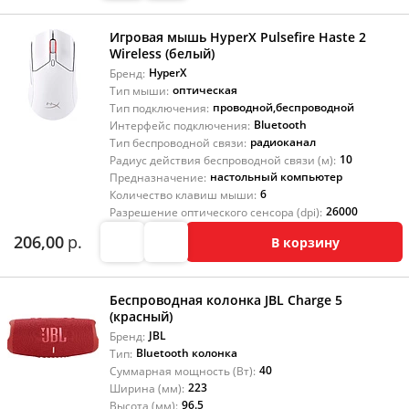
Игровая мышь HyperX Pulsefire Haste 2
Wireless (белый)
HyperX
Бренд:
оптическая
Тип мыши:
проводной
,
беспроводной
Тип подключения:
Bluetooth
Интерфейс подключения:
радиоканал
Тип беспроводной связи:
10
Радиус действия беспроводной связи (м):
настольный компьютер
Предназначение:
6
Количество клавиш мыши:
26000
Разрешение оптического сенсора (dpi):
206,00
р.
В корзину
Беспроводная колонка JBL Charge 5
(красный)
JBL
Бренд:
Bluetooth колонка
Тип:
40
Суммарная мощность (Вт):
223
Ширина (мм):
96.5
Высота (мм):