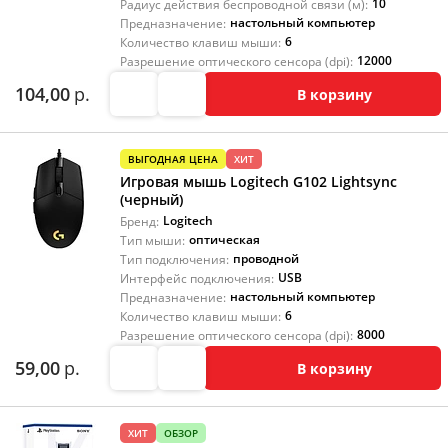
10
Радиус действия беспроводной связи (м):
настольный компьютер
Предназначение:
6
Количество клавиш мыши:
12000
Разрешение оптического сенсора (dpi):
104,00
р.
В корзину
ВЫГОДНАЯ ЦЕНА
ХИТ
Игровая мышь Logitech G102 Lightsync
(черный)
Logitech
Бренд:
оптическая
Тип мыши:
проводной
Тип подключения:
USB
Интерфейс подключения:
настольный компьютер
Предназначение:
6
Количество клавиш мыши:
8000
Разрешение оптического сенсора (dpi):
59,00
р.
В корзину
ХИТ
ОБЗОР