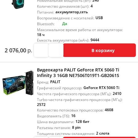
240
Номинальная мощность (Вт):
4
Количество динамиков (шт):
аккумулятор
,
сеть
Питание:
USB
Воспроизведение с носителей:
Да
Bluetooth:
Максимальное время работы от аккумулятора:
18 ч
9444
Емкость аккумулятора (мАч):
2 076,00
р.
В корзину
Видеокарта PALIT GeForce RTX 5060 Ti
Infinity 3 16GB NE7506T019T1-GB2061S
PALIT
Бренд:
GeForce RTX 5060 Ti
Графический процессор:
2410
Частота графического процессора (МГц):
Turbo-частота графического процессора (МГц):
2572
4608
Количество потоковых процессоров:
16
Видеопамять (Гб):
128 бит
Шина видеопамяти:
8 pin
Разъемы питания:
2 слота
Толщина системы охлаждения: