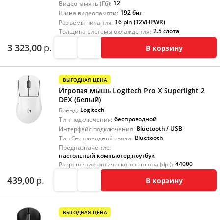
12
Видеопамять (Гб):
192 бит
Шина видеопамяти:
16 pin (12VHPWR)
Разъемы питания:
2.5 слота
Толщина системы охлаждения:
3 323,00
р.
В корзину
ВЫГОДНАЯ ЦЕНА
Игровая мышь Logitech Pro X Superlight 2
DEX (белый)
Logitech
Бренд:
беспроводной
Тип подключения:
Bluetooth / USB
Интерфейс подключения:
Bluetooth
Тип беспроводной связи:
Предназначение:
настольный компьютер
,
ноутбук
44000
Разрешение оптического сенсора (dpi):
439,00
р.
В корзину
ВЫГОДНАЯ ЦЕНА