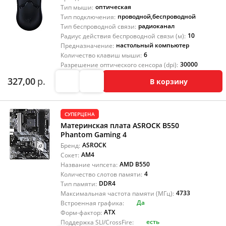
оптическая
Тип мыши:
проводной
,
беспроводной
Тип подключения:
радиоканал
Тип беспроводной связи:
10
Радиус действия беспроводной связи (м):
настольный компьютер
Предназначение:
6
Количество клавиш мыши:
30000
Разрешение оптического сенсора (dpi):
327,00
р.
В корзину
СУПЕРЦЕНА
Материнская плата ASROCK B550
Phantom Gaming 4
ASROCK
Бренд:
AM4
Сокет:
AMD B550
Название чипсета:
4
Количество слотов памяти:
DDR4
Тип памяти:
4733
Максимальная частота памяти (МГц):
Да
Встроенная графика:
ATX
Форм-фактор:
есть
Поддержка SLI/CrossFire: