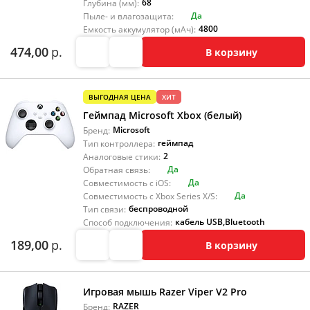
68
Глубина (мм):
Да
Пыле- и влагозащита:
4800
Емкость аккумулятор (мАч):
474,00
р.
В корзину
ВЫГОДНАЯ ЦЕНА
ХИТ
Геймпад Microsoft Xbox (белый)
Microsoft
Бренд:
геймпад
Тип контроллера:
2
Аналоговые стики:
Да
Обратная связь:
Да
Совместимость с iOS:
Да
Совместимость с Xbox Series X/S:
беспроводной
Тип связи:
кабель USB
,
Bluetooth
Способ подключения:
189,00
р.
В корзину
Игровая мышь Razer Viper V2 Pro
RAZER
Бренд: