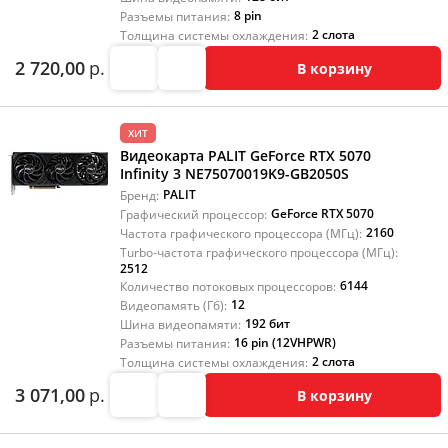
8 pin
Разъемы питания:
2 слота
Толщина системы охлаждения:
2 720,00
р.
В корзину
ХИТ
Видеокарта PALIT GeForce RTX 5070
Infinity 3 NE75070019K9-GB2050S
PALIT
Бренд:
GeForce RTX 5070
Графический процессор:
2160
Частота графического процессора (МГц):
Turbo-частота графического процессора (МГц):
2512
6144
Количество потоковых процессоров:
12
Видеопамять (Гб):
192 бит
Шина видеопамяти:
16 pin (12VHPWR)
Разъемы питания:
2 слота
Толщина системы охлаждения:
3 071,00
р.
В корзину