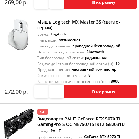
269,00
р.
В корзину
Мышь Logitech MX Master 3S (светло-
серый)
Logitech
Бренд:
оптическая
Тип мыши:
проводной
,
беспроводной
Тип подключения:
Bluetooth
Интерфейс подключения:
радиоканал
Тип беспроводной связи:
10
Радиус действия беспроводной связи (м):
настольный компьютер
Предназначение:
8
Количество клавиш мыши:
8000
Разрешение оптического сенсора (dpi):
272,00
р.
В корзину
ХИТ
Видеокарта PALIT GeForce RTX 5070 Ti
GamingPro-S OC NE7507TS19T2-GB2031U
PALIT
Бренд:
GeForce RTX 5070 Ti
Графический процессор: