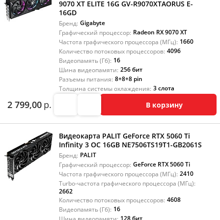
9070 XT ELITE 16G GV-R9070XTAORUS E-
16GD
Gigabyte
Бренд:
Radeon RX 9070 XT
Графический процессор:
1660
Частота графического процессора (МГц):
4096
Количество потоковых процессоров:
16
Видеопамять (Гб):
256 бит
Шина видеопамяти:
8+8+8 pin
Разъемы питания:
3 слота
Толщина системы охлаждения:
2 799,00
р.
В корзину
Видеокарта PALIT GeForce RTX 5060 Ti
Infinity 3 OC 16GB NE7506TS19T1-GB2061S
PALIT
Бренд:
GeForce RTX 5060 Ti
Графический процессор:
2410
Частота графического процессора (МГц):
Turbo-частота графического процессора (МГц):
2662
4608
Количество потоковых процессоров:
16
Видеопамять (Гб):
128 бит
Шина видеопамяти: