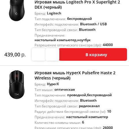
Игровая мышь Logitech Pro X Superlight 2
DEX (черный)
Logitech
Бренд:
беспроводной
Тип подключения:
Bluetooth / USB
Интерфейс подключения:
Bluetooth
Тип беспроводной связи:
Предназначение:
настольный компьютер
,
ноутбук
44000
Разрешение оптического сенсора (dpi):
439,00
р.
В корзину
Игровая мышь HyperX Pulsefire Haste 2
Wireless (черный)
HyperX
Бренд:
оптическая
Тип мыши:
проводной
,
беспроводной
Тип подключения:
Bluetooth
Интерфейс подключения:
радиоканал
Тип беспроводной связи:
10
Радиус действия беспроводной связи (м):
настольный компьютер
Предназначение:
6
Количество клавиш мыши:
26000
Разрешение оптического сенсора (dpi):