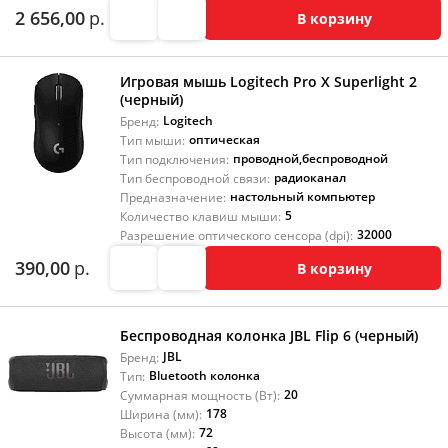
2 656,00
р.
В корзину
Игровая мышь Logitech Pro X Superlight 2
(черный)
Logitech
Бренд:
оптическая
Тип мыши:
проводной
,
беспроводной
Тип подключения:
радиоканал
Тип беспроводной связи:
настольный компьютер
Предназначение:
5
Количество клавиш мыши:
32000
Разрешение оптического сенсора (dpi):
390,00
р.
В корзину
Беспроводная колонка JBL Flip 6 (черный)
JBL
Бренд:
Bluetooth колонка
Тип:
20
Суммарная мощность (Вт):
178
Ширина (мм):
72
Высота (мм):