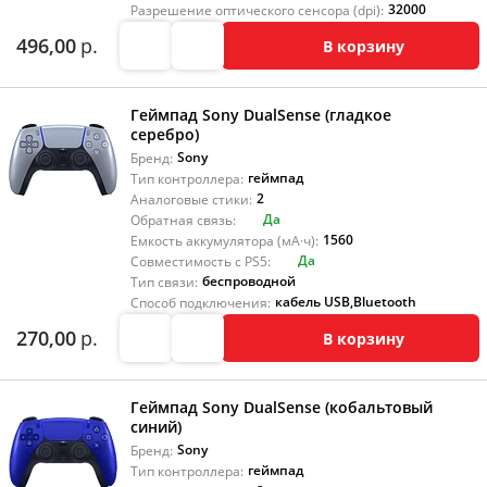
32000
Разрешение оптического сенсора (dpi):
496,00
р.
В корзину
Геймпад Sony DualSense (гладкое
серебро)
Sony
Бренд:
геймпад
Тип контроллера:
2
Аналоговые стики:
Да
Обратная связь:
1560
Емкость аккумулятора (мА·ч):
Да
Совместимость с PS5:
беспроводной
Тип связи:
кабель USB
,
Bluetooth
Способ подключения:
270,00
р.
В корзину
Геймпад Sony DualSense (кобальтовый
синий)
Sony
Бренд:
геймпад
Тип контроллера: