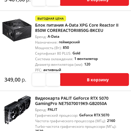
ВЫГОДНАЯ ЦЕНА
Блок питания A-Data XPG Core Reactor II
850W COREREACTORII850G-BKCEU
A-Data
Бренд:
геймерский
Назначение:
850
Мощность (Вт):
Gold
Сертификат 80 PLUS:
1 вентилятор
Система охлаждения:
120
Диаметр вентилятора (мм):
активный
PFC:
349,00
р.
В корзину
Видеокарта PALIT GeForce RTX 5070
GamingPro NE75070019K9-GB2050A
PALIT
Бренд:
GeForce RTX 5070
Графический процессор:
2160
Частота графического процессора (МГц):
Turbo-частота графического процессора (МГц):