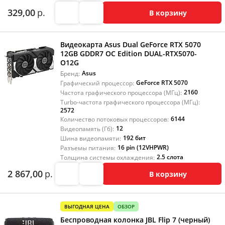
329,00
р.
В корзину
Видеокарта Asus Dual GeForce RTX 5070
12GB GDDR7 OC Edition DUAL-RTX5070-
O12G
Asus
Бренд:
GeForce RTX 5070
Графический процессор:
2160
Частота графического процессора (МГц):
Turbo-частота графического процессора (МГц):
2572
6144
Количество потоковых процессоров:
12
Видеопамять (Гб):
192 бит
Шина видеопамяти:
16 pin (12VHPWR)
Разъемы питания:
2.5 слота
Толщина системы охлаждения:
2 867,00
р.
В корзину
ВЫГОДНАЯ ЦЕНА
ОБЗОР
Беспроводная колонка JBL Flip 7 (черный)