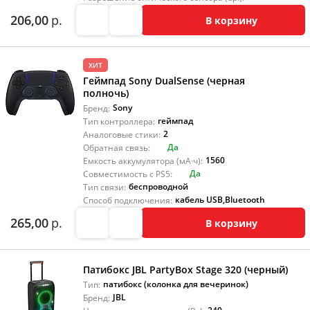
206,00
р.
В корзину
ХИТ
Геймпад Sony DualSense (черная
полночь)
Sony
Бренд:
геймпад
Тип контроллера:
2
Аналоговые стики:
Да
Обратная связь:
1560
Емкость аккумулятора (мА·ч):
Да
Совместимость с PS5:
беспроводной
Тип связи:
кабель USB
,
Bluetooth
Способ подключения:
265,00
р.
В корзину
Патибокс JBL PartyBox Stage 320 (черный)
патибокс (колонка для вечеринок)
Тип:
JBL
Бренд: