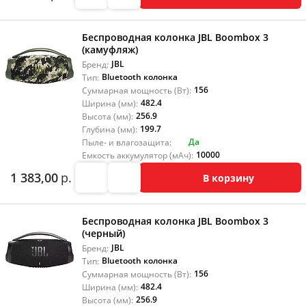
Беспроводная колонка JBL Boombox 3
(камуфляж)
JBL
Бренд:
Bluetooth колонка
Тип:
156
Суммарная мощность (Вт):
482.4
Ширина (мм):
256.9
Высота (мм):
199.7
Глубина (мм):
Да
Пыле- и влагозащита:
10000
Емкость аккумулятор (мАч):
1 383,00
р.
В корзину
Беспроводная колонка JBL Boombox 3
(черный)
JBL
Бренд:
Bluetooth колонка
Тип:
156
Суммарная мощность (Вт):
482.4
Ширина (мм):
256.9
Высота (мм):