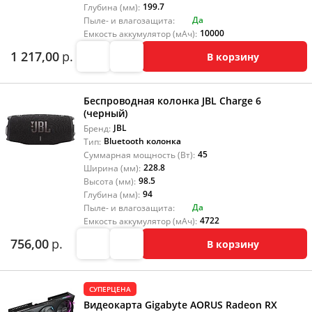
199.7
Глубина (мм):
Да
Пыле- и влагозащита:
10000
Емкость аккумулятор (мАч):
1 217,00
р.
В корзину
Беспроводная колонка JBL Charge 6
(черный)
JBL
Бренд:
Bluetooth колонка
Тип:
45
Суммарная мощность (Вт):
228.8
Ширина (мм):
98.5
Высота (мм):
94
Глубина (мм):
Да
Пыле- и влагозащита:
4722
Емкость аккумулятор (мАч):
756,00
р.
В корзину
СУПЕРЦЕНА
Видеокарта Gigabyte AORUS Radeon RX