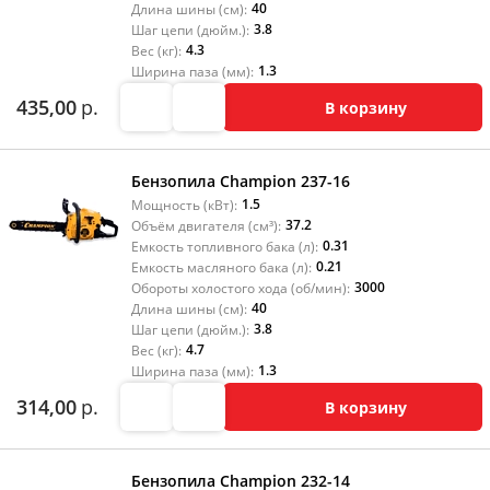
40
Длина шины (см):
3.8
Шаг цепи (дюйм.):
4.3
Вес (кг):
1.3
Ширина паза (мм):
435,00
р.
В корзину
Бензопила Champion 237-16
1.5
Мощность (кВт):
37.2
Объём двигателя (см³):
0.31
Емкость топливного бака (л):
0.21
Емкость масляного бака (л):
3000
Обороты холостого хода (об/мин):
40
Длина шины (см):
3.8
Шаг цепи (дюйм.):
4.7
Вес (кг):
1.3
Ширина паза (мм):
314,00
р.
В корзину
Бензопила Champion 232-14