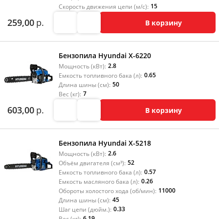
15
Скорость движения цепи (м/с):
259,00
р.
В корзину
Бензопила Hyundai X-6220
2.8
Мощность (кВт):
0.65
Емкость топливного бака (л):
50
Длина шины (см):
7
Вес (кг):
603,00
р.
В корзину
Бензопила Hyundai X-5218
2.6
Мощность (кВт):
52
Объём двигателя (см³):
0.57
Емкость топливного бака (л):
0.26
Емкость масляного бака (л):
11000
Обороты холостого хода (об/мин):
45
Длина шины (см):
0.33
Шаг цепи (дюйм.):
6.19
Вес (кг):