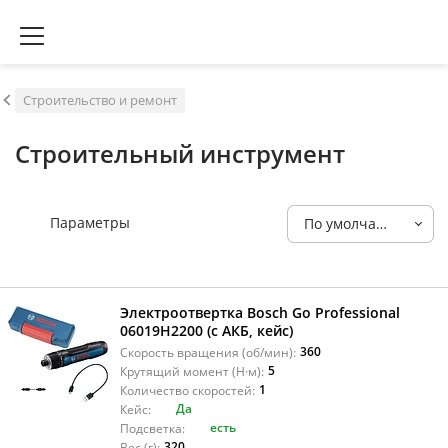
Строительство и ремонт
Строительный инструмент
Параметры
По умолчанию
Электроотвертка Bosch Go Professional
06019H2200 (с АКБ, кейс)
360
Скорость вращения (об/мин):
5
Крутящий момент (Н·м):
1
Количество скоростей:
Да
Кейс:
есть
Подсветка:
320
Вес (г):