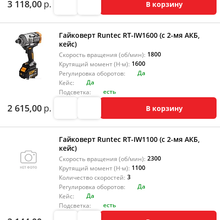
3 118,00
р.
В корзину
Гайковерт Runtec RT-IW1600 (с 2-мя АКБ,
кейс)
1800
Скорость вращения (об/мин):
1600
Крутящий момент (Н·м):
Да
Регулировка оборотов:
Да
Кейс:
есть
Подсветка:
2 615,00
р.
В корзину
Гайковерт Runtec RT-IW1100 (с 2-мя АКБ,
кейс)
2300
Скорость вращения (об/мин):
1100
Крутящий момент (Н·м):
3
Количество скоростей:
Да
Регулировка оборотов:
Да
Кейс:
есть
Подсветка: