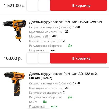
1 521,00
р.
В корзину
Дрель-шуруповерт Partisan DS-501-2VPSN
1200
Скорость вращения (об/мин):
25
Крутящий момент (Н·м):
480
Мощность (Вт):
2
Количество скоростей:
Да
Регулировка оборотов:
нет
Подсветка:
103,00
р.
В корзину
Дрель-шуруповерт Partisan AD-12A (с 2-
мя АКБ, кейс)
1250
Скорость вращения (об/мин):
23
Крутящий момент (Н·м):
2
Количество скоростей:
Да
Регулировка оборотов:
Да
Кейс:
есть
Подсветка: