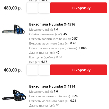
489,00
р.
В корзину
Бензопила Hyundai X-4516
2.4
Мощность (кВт):
45
Объём двигателя (см³):
0.57
Емкость топливного бака (л):
0.26
Емкость масляного бака (л):
11000
Обороты холостого хода (об/мин):
40
Длина шины (см):
0.33
Шаг цепи (дюйм.):
6.17
Вес (кг):
460,00
р.
В корзину
Бензопила Hyundai X-4114
1.6
Мощность (кВт):
0.26
Емкость топливного бака (л):
0.21
Емкость масляного бака (л):
35
Длина шины (см):