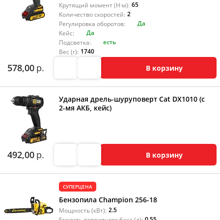
65
Крутящий момент (Н·м):
2
Количество скоростей:
Да
Регулировка оборотов:
Да
Кейс:
есть
Подсветка:
1740
Вес (г):
578,00
р.
В корзину
Ударная дрель-шуруповерт Cat DX1010 (с
2-мя АКБ, кейс)
492,00
р.
В корзину
СУПЕРЦЕНА
Бензопила Champion 256-18
2.5
Мощность (кВт):
0.55
Емкость топливного бака (л):