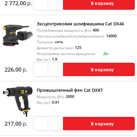
2 772,00
р.
В корзину
Эксцентриковая шлифмашина Cat DX46
400
Потребляемая мощность (Вт):
14000
Частота колебаний (колебаний/мин):
сеть
Питание:
125
Диаметр диска (мм):
Да
Регулировка частоты вращения:
1.9
Вес (кг):
226,00
р.
В корзину
Промышленный фен Cat DX87
2000
Мощность (Вт):
0.91
Вес (кг):
217,00
р.
В корзину