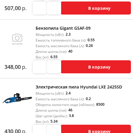
507,00
р.
В корзину
Бензопила Gigant GSAF-09
2.3
Мощность (кВт):
0.55
Емкость топливного бака (л):
0.26
Емкость масляного бака (л):
40
Длина шины (см):
6.55
Вес (кг):
348,00
р.
В корзину
Электрическая пила Hyundai LXE 2425SD
2.4
Мощность (кВт):
0.2
Емкость масляного бака (л):
8500
Обороты холостого хода (об/мин):
46
Длина шины (см):
3.8
Шаг цепи (дюйм.):
5.34
Вес (кг):
430,00
р.
В корзину