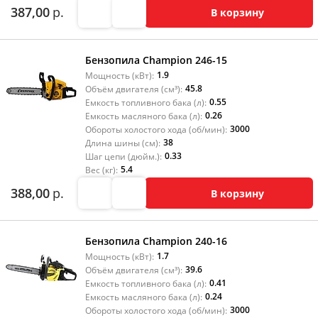
387,00
р.
В корзину
Бензопила Champion 246-15
1.9
Мощность (кВт):
45.8
Объём двигателя (см³):
0.55
Емкость топливного бака (л):
0.26
Емкость масляного бака (л):
3000
Обороты холостого хода (об/мин):
38
Длина шины (см):
0.33
Шаг цепи (дюйм.):
5.4
Вес (кг):
388,00
р.
В корзину
Бензопила Champion 240-16
1.7
Мощность (кВт):
39.6
Объём двигателя (см³):
0.41
Емкость топливного бака (л):
0.24
Емкость масляного бака (л):
3000
Обороты холостого хода (об/мин):