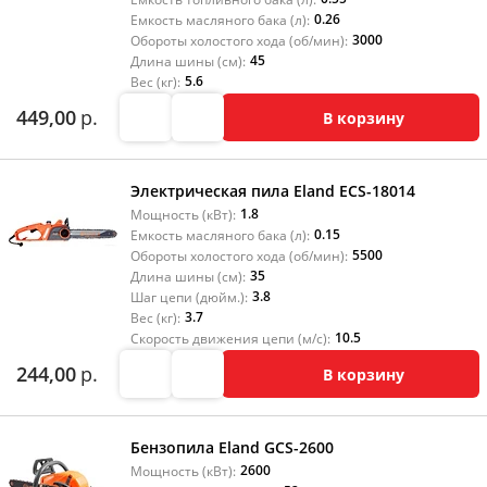
0.26
Емкость масляного бака (л):
3000
Обороты холостого хода (об/мин):
45
Длина шины (см):
5.6
Вес (кг):
449,00
р.
В корзину
Электрическая пила Eland ECS-18014
1.8
Мощность (кВт):
0.15
Емкость масляного бака (л):
5500
Обороты холостого хода (об/мин):
35
Длина шины (см):
3.8
Шаг цепи (дюйм.):
3.7
Вес (кг):
10.5
Скорость движения цепи (м/с):
244,00
р.
В корзину
Бензопила Eland GCS-2600
2600
Мощность (кВт):