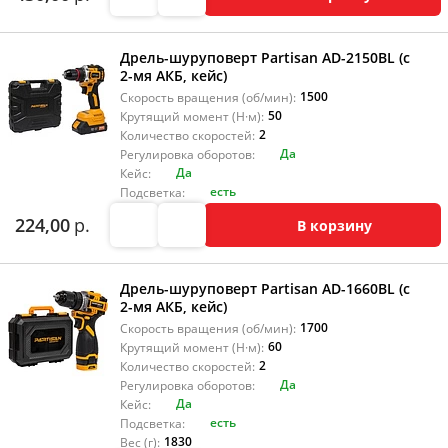
Дрель-шуруповерт Partisan AD-2150BL (с
2-мя АКБ, кейс)
1500
Скорость вращения (об/мин):
50
Крутящий момент (Н·м):
2
Количество скоростей:
Да
Регулировка оборотов:
Да
Кейс:
есть
Подсветка:
224,00
р.
В корзину
Дрель-шуруповерт Partisan AD-1660BL (с
2-мя АКБ, кейс)
1700
Скорость вращения (об/мин):
60
Крутящий момент (Н·м):
2
Количество скоростей:
Да
Регулировка оборотов:
Да
Кейс:
есть
Подсветка:
1830
Вес (г):