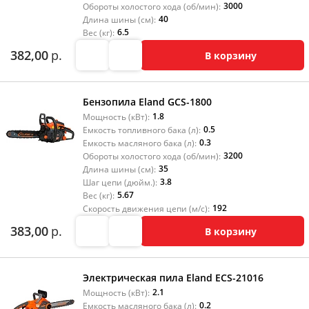
3000
Обороты холостого хода (об/мин):
40
Длина шины (см):
6.5
Вес (кг):
382,00
р.
В корзину
Бензопила Eland GCS-1800
1.8
Мощность (кВт):
0.5
Емкость топливного бака (л):
0.3
Емкость масляного бака (л):
3200
Обороты холостого хода (об/мин):
35
Длина шины (см):
3.8
Шаг цепи (дюйм.):
5.67
Вес (кг):
192
Скорость движения цепи (м/с):
383,00
р.
В корзину
Электрическая пила Eland ECS-21016
2.1
Мощность (кВт):
0.2
Емкость масляного бака (л):