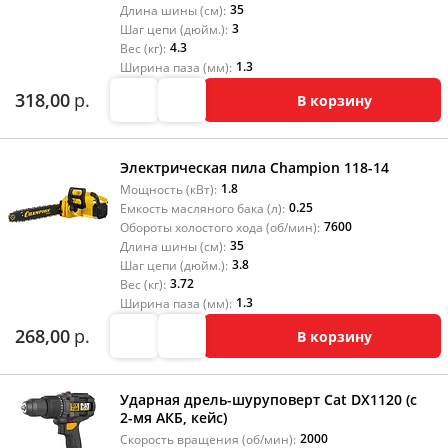
35
Длина шины (см):
3
Шаг цепи (дюйм.):
4.3
Вес (кг):
1.3
Ширина паза (мм):
318,00
р.
В корзину
Электрическая пила Champion 118-14
1.8
Мощность (кВт):
0.25
Емкость масляного бака (л):
7600
Обороты холостого хода (об/мин):
35
Длина шины (см):
3.8
Шаг цепи (дюйм.):
3.72
Вес (кг):
1.3
Ширина паза (мм):
268,00
р.
В корзину
Ударная дрель-шуруповерт Cat DX1120 (с
2-мя АКБ, кейс)
2000
Скорость вращения (об/мин):