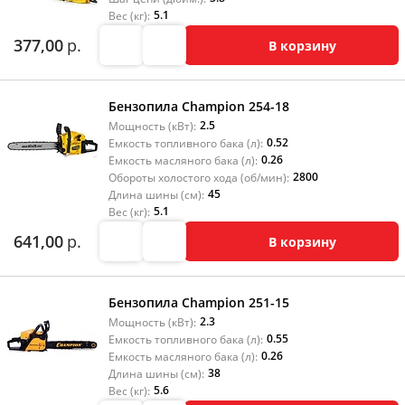
5.1
Вес (кг):
377,00
р.
В корзину
Бензопила Champion 254-18
2.5
Мощность (кВт):
0.52
Емкость топливного бака (л):
0.26
Емкость масляного бака (л):
2800
Обороты холостого хода (об/мин):
45
Длина шины (см):
5.1
Вес (кг):
641,00
р.
В корзину
Бензопила Champion 251-15
2.3
Мощность (кВт):
0.55
Емкость топливного бака (л):
0.26
Емкость масляного бака (л):
38
Длина шины (см):
5.6
Вес (кг):