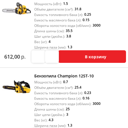
1.5
Мощность (кВт):
31.8
Объём двигателя (см³):
0.25
Емкость топливного бака (л):
0.15
Емкость масляного бака (л):
3000
Обороты холостого хода (об/мин):
35.5
Длина шины (см):
3.8
Шаг цепи (дюйм.):
4
Вес (кг):
1.3
Ширина паза (мм):
612,00
р.
В корзину
Бензопила Champion 125T-10
0.7
Мощность (кВт):
25.4
Объём двигателя (см³):
0.23
Емкость топливного бака (л):
0.16
Емкость масляного бака (л):
3000
Обороты холостого хода (об/мин):
25
Длина шины (см):
3
Шаг цепи (дюйм.):
4.3
Вес (кг):
1.3
Ширина паза (мм):