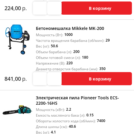
224,00
р.
В корзину
Бетономешалка Mikkele MK-200
1000
Мощность (Вт):
29
Частота вращения барабана (об/мин):
50.6
Вес (кг):
200
Объем барабана (л):
180
Объем готовой смеси (л):
220
Напряжение (В):
350
Диаметр отверстия барабана (мм):
841,00
р.
В корзину
Электрическая пила Pioneer Tools ECS-
2200-16HS
2.2
Мощность (кВт):
0.15
Емкость масляного бака (л):
7400
Обороты холостого хода (об/мин):
40.6
Длина шины (см):
4.1
Вес (кг):