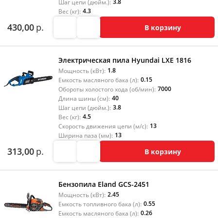
3.8
Шаг цепи (дюйм.):
4.3
Вес (кг):
430,00
р.
В корзину
Электрическая пила Hyundai LXE 1816
1.8
Мощность (кВт):
0.15
Емкость масляного бака (л):
7000
Обороты холостого хода (об/мин):
40
Длина шины (см):
3.8
Шаг цепи (дюйм.):
4.5
Вес (кг):
13
Скорость движения цепи (м/с):
13
Ширина паза (мм):
313,00
р.
В корзину
Бензопила Eland GCS-2451
2.45
Мощность (кВт):
0.55
Емкость топливного бака (л):
0.26
Емкость масляного бака (л):