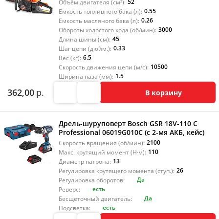
52
Объём двигателя (см³):
0.55
Емкость топливного бака (л):
0.26
Емкость масляного бака (л):
3000
Обороты холостого хода (об/мин):
45
Длина шины (см):
0.33
Шаг цепи (дюйм.):
6.5
Вес (кг):
10500
Скорость движения цепи (м/с):
1.5
Ширина паза (мм):
362,00
р.
В корзину
Дрель-шуруповерт Bosch GSR 18V-110 C
Professional 06019G010C (с 2-мя АКБ, кейс)
2100
Скорость вращения (об/мин):
110
Макс. крутящий момент (Н·м):
13
Диаметр патрона:
26
Регулировка крутящего момента (ступ.):
Да
Регулировка оборотов:
есть
Реверс:
Да
Бесщеточный двигатель:
есть
Подсветка: