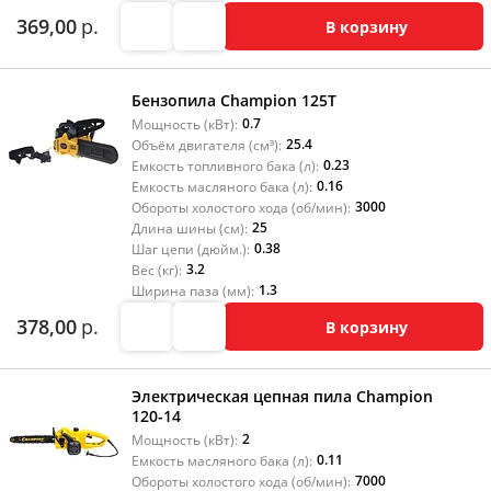
369,00
р.
В корзину
Бензопила Champion 125T
0.7
Мощность (кВт):
25.4
Объём двигателя (см³):
0.23
Емкость топливного бака (л):
0.16
Емкость масляного бака (л):
3000
Обороты холостого хода (об/мин):
25
Длина шины (см):
0.38
Шаг цепи (дюйм.):
3.2
Вес (кг):
1.3
Ширина паза (мм):
378,00
р.
В корзину
Электрическая цепная пила Champion
120-14
2
Мощность (кВт):
0.11
Емкость масляного бака (л):
7000
Обороты холостого хода (об/мин):