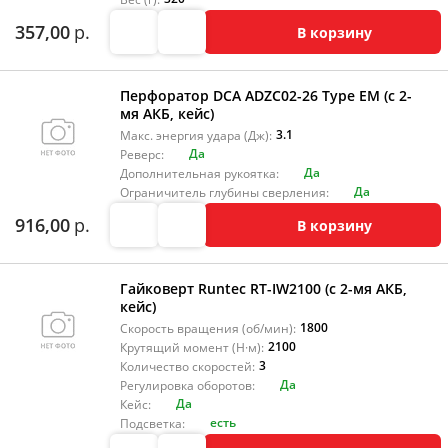
357,00
р.
В корзину
Перфоратор DCA ADZC02-26 Type EM (с 2-
мя АКБ, кейс)
3.1
Макс. энергия удара (Дж):
Да
Реверс:
Да
Дополнительная рукоятка:
Да
Ограничитель глубины сверления:
916,00
р.
В корзину
Гайковерт Runtec RT-IW2100 (с 2-мя АКБ,
кейс)
1800
Скорость вращения (об/мин):
2100
Крутящий момент (Н·м):
3
Количество скоростей:
Да
Регулировка оборотов:
Да
Кейс:
есть
Подсветка: