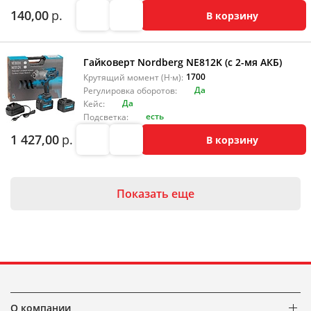
140,00
р.
В корзину
Гайковерт Nordberg NE812K (с 2-мя АКБ)
1700
Крутящий момент (Н·м):
Да
Регулировка оборотов:
Да
Кейс:
есть
Подсветка:
1 427,00
р.
В корзину
Показать еще
О компании