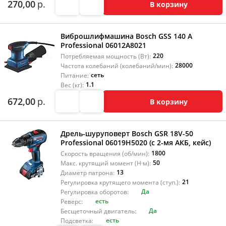
270,00
р.
В корзину
Виброшлифмашина Bosch GSS 140 A
Professional 06012A8021
220
Потребляемая мощность (Вт):
28000
Частота колебаний (колебаний/мин):
сеть
Питание:
1.1
Вес (кг):
672,00
р.
В корзину
Дрель-шуруповерт Bosch GSR 18V-50
Professional 06019H5020 (с 2-мя АКБ, кейс)
1800
Скорость вращения (об/мин):
50
Макс. крутящий момент (Н·м):
13
Диаметр патрона:
21
Регулировка крутящего момента (ступ.):
Да
Регулировка оборотов:
есть
Реверс:
Да
Бесщеточный двигатель:
есть
Подсветка: