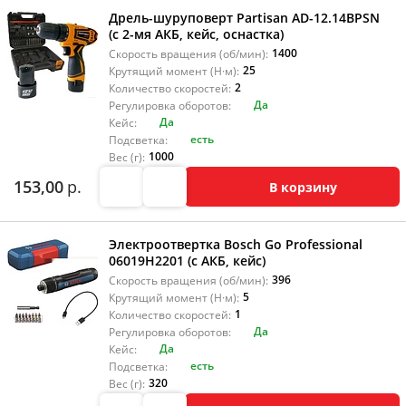
Дрель-шуруповерт Partisan AD-12.14BPSN
(с 2-мя АКБ, кейс, оснастка)
1400
Скорость вращения (об/мин):
25
Крутящий момент (Н·м):
2
Количество скоростей:
Да
Регулировка оборотов:
Да
Кейс:
есть
Подсветка:
1000
Вес (г):
153,00
р.
В корзину
Электроотвертка Bosch Go Professional
06019H2201 (с АКБ, кейс)
396
Скорость вращения (об/мин):
5
Крутящий момент (Н·м):
1
Количество скоростей:
Да
Регулировка оборотов:
Да
Кейс:
есть
Подсветка:
320
Вес (г):