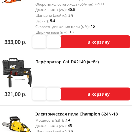
8500
Обороты холостого хода (об/мин):
40.6
Длина шины (см):
3.8
Шаг цепи (дюйм.):
5.4
Вес (кг):
15
Скорость движения цепи (м/с):
13
Ширина паза (мм):
333,00
р.
В корзину
Перфоратор Cat DX2140 (кейс)
321,00
р.
В корзину
Электрическая пила Champion 624N-18
2.4
Мощность (кВт):
45
Длина шины (см):
3.8
Шаг цепи (дюйм.):