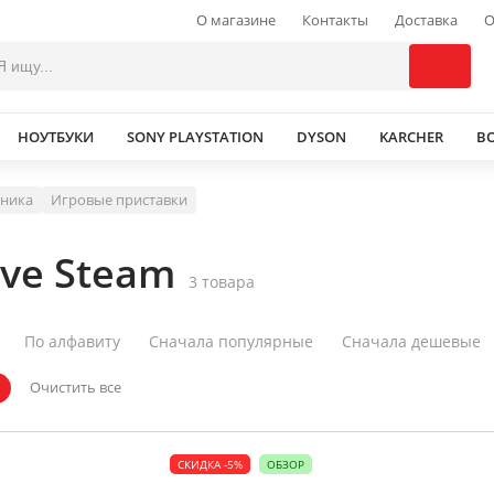
О магазине
Контакты
Доставка
О
НОУТБУКИ
SONY PLAYSTATION
DYSON
KARCHER
В
хника
Игровые приставки
ve Steam
3 товара
По алфавиту
Сначала популярные
Сначала дешевые
Очистить все
СКИДКА -5%
ОБЗОР