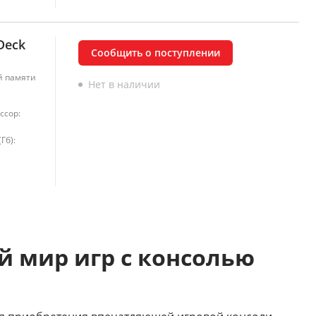
Deck
Сообщить о поступлении
й памяти
Нет в наличии
ссор:
Гб):
й мир игр с консолью