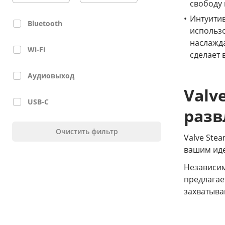
свободу 
Интуитив
Bluetooth
использо
наслажда
Wi-Fi
сделает 
Аудиовыход
Valv
USB-C
разв
Очистить фильтр
Valve Stea
вашим иде
Независим
предлагае
захватыва