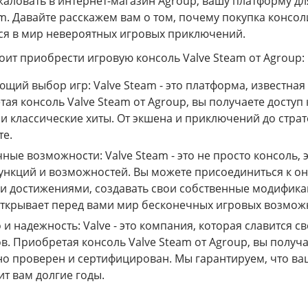
аловать в интернет-магазин Agroup, вашу платформу д
am. Давайте расскажем вам о том, почему покупка консол
ся в мир невероятных игровых приключений.
оит приобрести игровую консоль Valve Steam от Agroup:
щий выбор игр: Valve Steam - это платформа, известная
ая консоль Valve Steam от Agroup, вы получаете доступ
и классические хиты. От экшена и приключений до страте
те.
ные возможности: Valve Steam - это не просто консоль, 
ункций и возможностей. Вы можете присоединиться к о
 достижениями, создавать свои собственные модификаци
открывает перед вами мир бесконечных игровых возмож
 и надежность: Valve - это компания, которая славится
в. Приобретая консоль Valve Steam от Agroup, вы получ
о проверен и сертифицирован. Мы гарантируем, что ваш
т вам долгие годы.