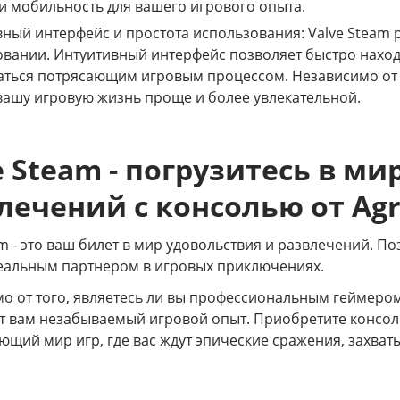
и мобильность для вашего игрового опыта.
ный интерфейс и простота использования: Valve Steam р
вании. Интуитивный интерфейс позволяет быстро находи
ться потрясающим игровым процессом. Независимо от в
вашу игровую жизнь проще и более увлекательной.
e Steam - погрузитесь в ми
лечений с консолью от Ag
m - это ваш билет в мир удовольствия и развлечений. По
альным партнером в игровых приключениях.
о от того, являетесь ли вы профессиональным геймером 
т вам незабываемый игровой опыт. Приобретите консоль 
ющий мир игр, где вас ждут эпические сражения, захв