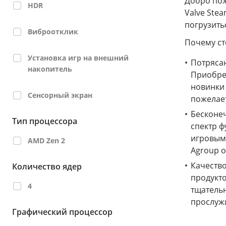
Добро пож
HDR
Valve Ste
погрузить
Виброотклик
Почему ст
Установка игр на внешний
Потрясаю
накопитель
Приобрет
новинки 
Сенсорный экран
пожелае
Бесконеч
Тип процессора
спектр ф
игровыми
AMD Zen 2
Agroup 
Качество
Количество ядер
продукто
4
тщательн
прослужи
Графический процессор