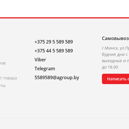
Самовывоз
+375 29 5 589 589
г.Минск, ул.П
+375 44 5 589 589
будние дни с 
Viber
выходные и п
ров
до 18.00
Telegram
5589589@agroup.by
т товара
Написать
аты