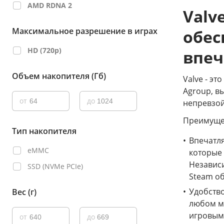
AMD RDNA 2
Valv
Максимальное разрешение в играх
обес
HD (720p)
впеч
Объем накопителя (Гб)
Valve - э
Agroup, в
от
до
непревзой
Преимущес
Тип накопителя
Впечатл
eMMC
которые 
Независи
SSD (NVMe PCIe)
Steam о
Удобство
Вес (г)
любом ме
игровым 
от
до