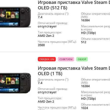
Игровая приставка Valve Steam 
OLED (512 ГБ)
Диагональ экрана ("):
Объем оперативно
7.4
(Мб):
16384
Оптический привод:
отсутствует
Максимальное раз
в играх:
Тип процессора:
HD (720p)
AMD Zen 2
Объем накопителя (
Частота процессора (МГц):
512
3500
СКИДКА -5%
СОВЕТУЕМ
ОБЗОР
Игровая приставка Valve Steam 
OLED (1 ТБ)
Диагональ экрана ("):
Объем оперативно
7.4
(Мб):
16384
Оптический привод:
отсутствует
Максимальное раз
в играх:
Тип процессора:
HD (720p)
AMD Zen 2
Объем накопителя (
Частота процессора (МГц):
1024