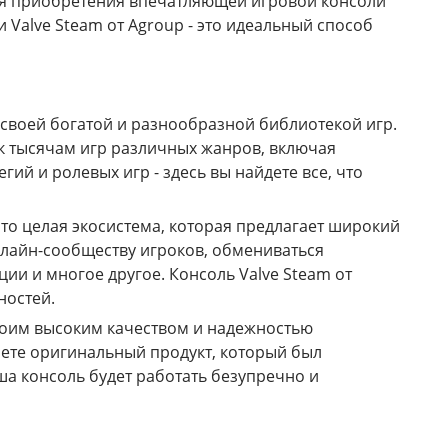
ля приобретения впечатляющей игровой консоли
и Valve Steam от Agroup - это идеальный способ
 своей богатой и разнообразной библиотекой игр.
 к тысячам игр различных жанров, включая
гий и ролевых игр - здесь вы найдете все, что
это целая экосистема, которая предлагает широкий
нлайн-сообществу игроков, обмениваться
и и многое другое. Консоль Valve Steam от
ностей.
 своим высоким качеством и надежностью
аете оригинальный продукт, который был
а консоль будет работать безупречно и