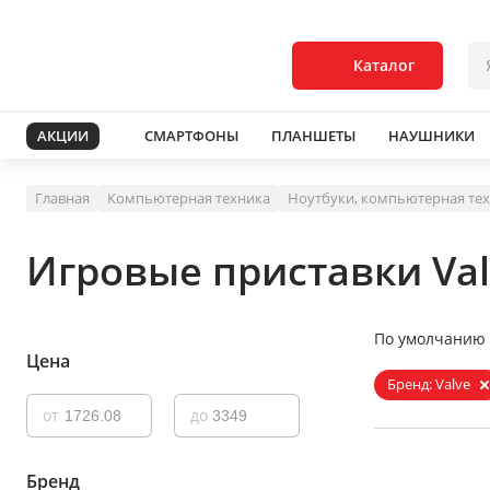
Каталог
АКЦИИ
СМАРТФОНЫ
ПЛАНШЕТЫ
НАУШНИКИ
Главная
Компьютерная техника
Ноутбуки, компьютерная те
Игровые приставки Val
По умолчанию
Цена
Бренд: Valve
от
до
Бренд