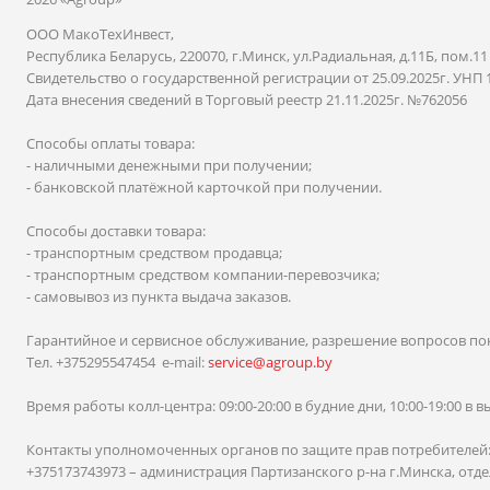
ООО МакоТехИнвест,
Республика Беларусь, 220070, г.Минск, ул.Радиальная, д.11Б, пом.11
Свидетельство о государственной регистрации от 25.09.2025г. УНП 
Дата внесения сведений в Торговый реестр 21.11.2025г. №762056
Способы оплаты товара:
- наличными денежными при получении;
- банковской платёжной карточкой при получении.
Способы доставки товара:
- транспортным средством продавца;
- транспортным средством компании-перевозчика;
- самовывоз из пункта выдача заказов.
Гарантийное и сервисное обслуживание, разрешение вопросов по
Тел. +375295547454 e-mail:
service@agroup.by
Время работы колл-центра: 09:00-20:00 в будние дни, 10:00-19:00 в
Контакты уполномоченных органов по защите прав потребителей
+375173743973 – администрация Партизанского р-на г.Минска, отдел