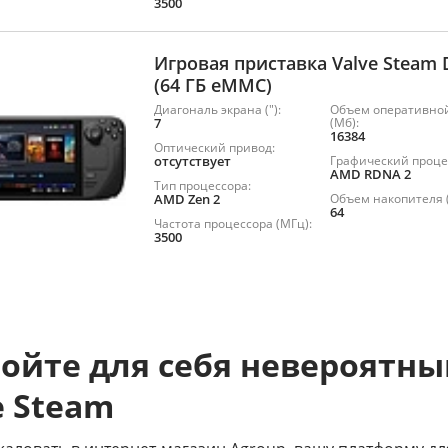
3500
Игровая приставка Valve Steam 
(64 ГБ eMMC)
Диагональ экрана ("):
Объем оперативно
7
(Мб):
16384
Оптический привод:
отсутствует
Графический проце
AMD RDNA 2
Тип процессора:
AMD Zen 2
Объем накопителя (
64
Частота процессора (МГц):
3500
ойте для себя невероятны
e Steam