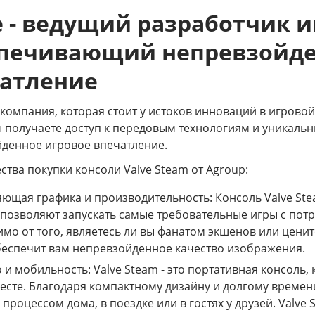
e - ведущий разработчик 
печивающий непревзойде
атление
то компания, которая стоит у истоков инноваций в игрово
ы получаете доступ к передовым технологиям и уникаль
денное игровое впечатление.
тва покупки консоли Valve Steam от Agroup:
яющая графика и производительность: Консоль Valve S
позволяют запускать самые требовательные игры с пот
мо от того, являетесь ли вы фанатом экшенов или цен
беспечит вам непревзойденное качество изображения.
 и мобильность: Valve Steam - это портативная консоль,
сте. Благодаря компактному дизайну и долгому времен
процессом дома, в поездке или в гостях у друзей. Valve