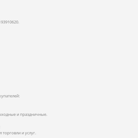
193910620.
купателей:
 выходные и праздничные.
:
 торговли и услуг.