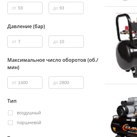
от
до
Давление (бар)
от
до
Максимальное число оборотов (об./
мин)
от
до
Тип
воздушный
поршневой