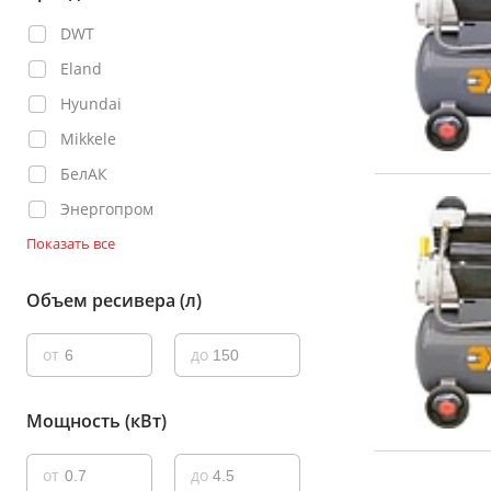
DWT
Eland
Hyundai
Mikkele
БелАК
Энергопром
Показать все
Объем ресивера (л)
от
до
Мощность (кВт)
от
до