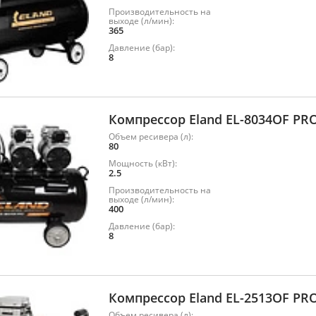
Производительность на
выходе (л/мин):
365
Давление (бар):
8
Компрессор Eland EL-8034OF PR
Объем ресивера (л):
80
Мощность (кВт):
2.5
Производительность на
выходе (л/мин):
400
Давление (бар):
8
Компрессор Eland EL-2513OF PR
Объем ресивера (л):