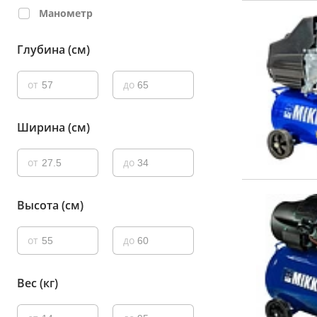
Манометр
Глубина (см)
от
до
Ширина (см)
от
до
Высота (см)
от
до
Вес (кг)