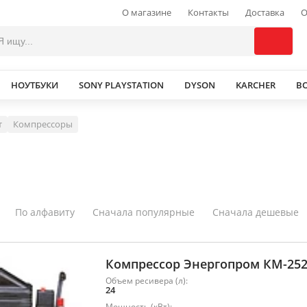
О магазине
Контакты
Доставка
О
НОУТБУКИ
SONY PLAYSTATION
DYSON
KARCHER
В
т
Компрессоры
По алфавиту
Сначала популярные
Сначала дешевые
Компрессор Энергопром КМ-25
Объем ресивера (л):
24
Мощность (кВт):