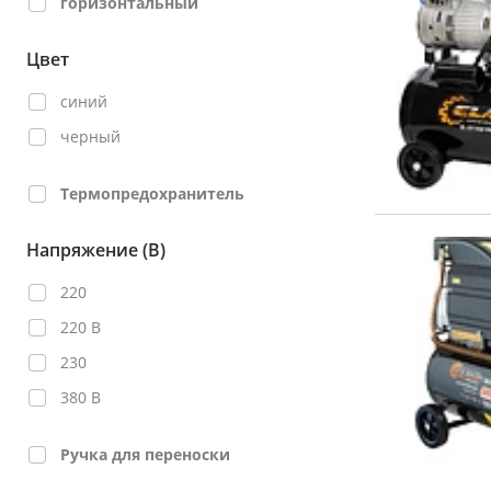
горизонтальный
Цвет
синий
черный
Термопредохранитель
Напряжение (В)
220
220 В
230
380 В
Ручка для переноски