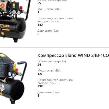
25
Мощность (кВт):
1
Производительность на
выходе (л/мин):
140
Давление (бар):
8
Компрессор Eland WIND 24B-1CO
Объем ресивера (л):
24
Мощность (кВт):
1.5
Производительность на
выходе (л/мин):
238
Давление (бар):
8