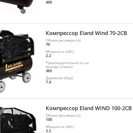
400
Компрессор Eland Wind 70-2CB
Объем ресивера (л):
70
Мощность (кВт):
2.2
Производительность на
выходе (л/мин):
365
Давление (бар):
7.9
Компрессор Eland WIND 100-2CB
Объем ресивера (л):
100
Мощность (кВт):
2.2