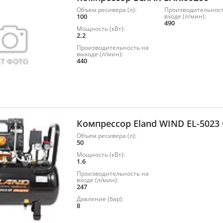
Объем ресивера (л):
Производительност
100
входе (л/мин):
490
Мощность (кВт):
2.2
Производительность на
выходе (л/мин):
440
Компрессор Eland WIND EL-5023
Объем ресивера (л):
50
Мощность (кВт):
1.6
Производительность на
входе (л/мин):
247
Давление (бар):
8