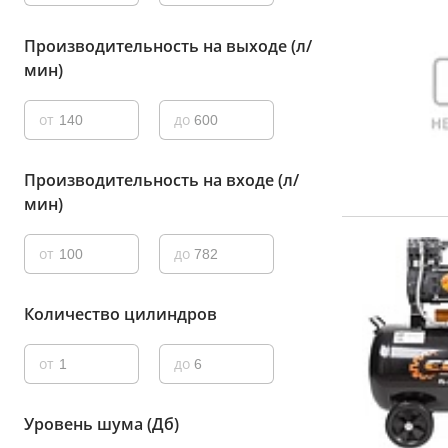
Производительность на выходе (л/
мин)
от
до
Производительность на входе (л/
мин)
от
до
Количество цилиндров
от
до
Уровень шума (Дб)