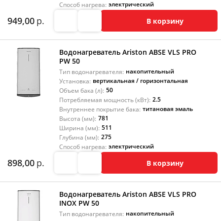
электрический
Способ нагрева:
949,00
р.
В корзину
Водонагреватель Ariston ABSE VLS PRO
PW 50
накопительный
Тип водонагревателя:
вертикальная / горизонтальная
Установка:
50
Объем бака (л):
2.5
Потребляемая мощность (кВт):
титановая эмаль
Внутреннее покрытие бака:
781
Высота (мм):
511
Ширина (мм):
275
Глубина (мм):
электрический
Способ нагрева:
898,00
р.
В корзину
Водонагреватель Ariston ABSE VLS PRO
INOX PW 50
накопительный
Тип водонагревателя: