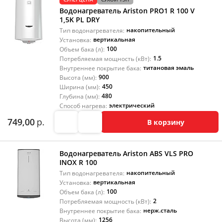
Водонагреватель Ariston PRO1 R 100 V
1,5K PL DRY
накопительный
Тип водонагревателя:
вертикальная
Установка:
100
Объем бака (л):
1.5
Потребляемая мощность (кВт):
титановая эмаль
Внутреннее покрытие бака:
900
Высота (мм):
450
Ширина (мм):
480
Глубина (мм):
электрический
Способ нагрева:
749,00
р.
В корзину
Водонагреватель Ariston ABS VLS PRO
INOX R 100
накопительный
Тип водонагревателя:
вертикальная
Установка:
100
Объем бака (л):
2
Потребляемая мощность (кВт):
нерж.сталь
Внутреннее покрытие бака:
1256
Высота (мм):