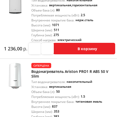
накопительный
Тип водонагревателя:
вертикальная
,
горизонтальная
Установка:
80
Объем бака (л):
2.5
Потребляемая мощность (кВт):
нерж.сталь
Внутреннее покрытие бака:
1071
Высота (мм):
511
Ширина (мм):
275
Глубина (мм):
электрический
Способ нагрева:
1 236,00
р.
В корзину
СУПЕРЦЕНА
Водонагреватель Ariston PRO1 R ABS 50 V
Slim
накопительный
Тип водонагревателя:
вертикальная
Установка:
50
Объем бака (л):
1.5
Потребляемая мощность (кВт):
титановая эмаль
Внутреннее покрытие бака:
837
Высота (мм):
353
Ширина (мм):
383
Глубина (мм):