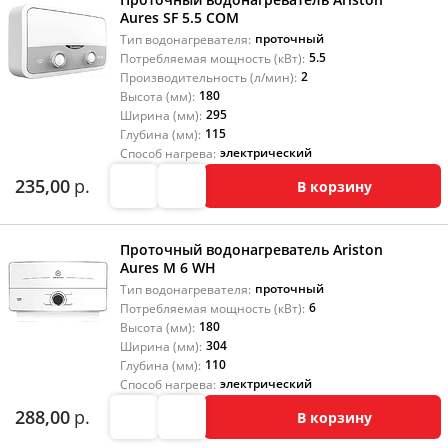
Aures SF 5.5 COM
проточный
Тип водонагревателя:
5.5
Потребляемая мощность (кВт):
2
Производительность (л/мин):
180
Высота (мм):
295
Ширина (мм):
115
Глубина (мм):
электрический
Способ нагрева:
235,00
р.
В корзину
Проточный водонагреватель Ariston
Aures M 6 WH
проточный
Тип водонагревателя:
6
Потребляемая мощность (кВт):
180
Высота (мм):
304
Ширина (мм):
110
Глубина (мм):
электрический
Способ нагрева:
288,00
р.
В корзину