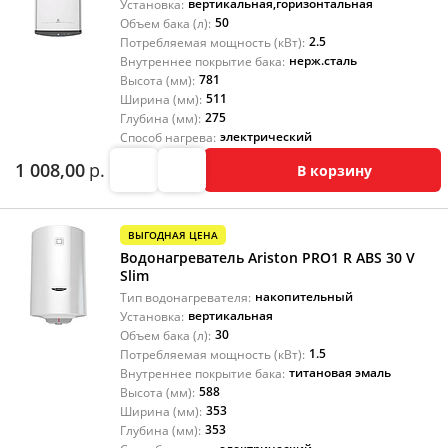
вертикальная
,
горизонтальная
Установка:
50
Объем бака (л):
2.5
Потребляемая мощность (кВт):
нерж.сталь
Внутреннее покрытие бака:
781
Высота (мм):
511
Ширина (мм):
275
Глубина (мм):
электрический
Способ нагрева:
1 008,00
р.
В корзину
ВЫГОДНАЯ ЦЕНА
Водонагреватель Ariston PRO1 R ABS 30 V
Slim
накопительный
Тип водонагревателя:
вертикальная
Установка:
30
Объем бака (л):
1.5
Потребляемая мощность (кВт):
титановая эмаль
Внутреннее покрытие бака:
588
Высота (мм):
353
Ширина (мм):
353
Глубина (мм):