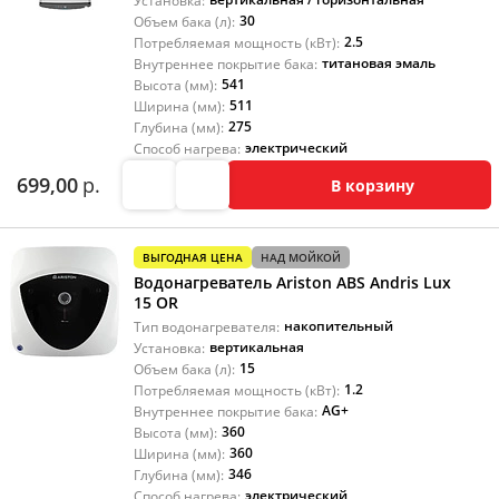
Установка:
30
Объем бака (л):
2.5
Потребляемая мощность (кВт):
титановая эмаль
Внутреннее покрытие бака:
541
Высота (мм):
511
Ширина (мм):
275
Глубина (мм):
электрический
Способ нагрева:
699,00
р.
В корзину
ВЫГОДНАЯ ЦЕНА
НАД МОЙКОЙ
Водонагреватель Ariston ABS Andris Lux
15 OR
накопительный
Тип водонагревателя:
вертикальная
Установка:
15
Объем бака (л):
1.2
Потребляемая мощность (кВт):
AG+
Внутреннее покрытие бака:
360
Высота (мм):
360
Ширина (мм):
346
Глубина (мм):
электрический
Способ нагрева: