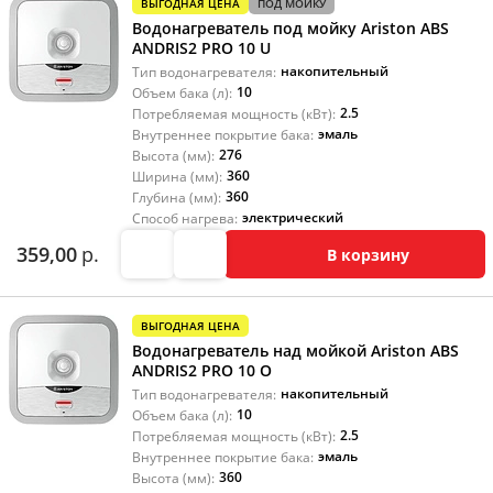
ВЫГОДНАЯ ЦЕНА
ПОД МОЙКУ
Водонагреватель под мойку Ariston ABS
ANDRIS2 PRO 10 U
накопительный
Тип водонагревателя:
10
Объем бака (л):
2.5
Потребляемая мощность (кВт):
эмаль
Внутреннее покрытие бака:
276
Высота (мм):
360
Ширина (мм):
360
Глубина (мм):
электрический
Способ нагрева:
359,00
р.
В корзину
ВЫГОДНАЯ ЦЕНА
Водонагреватель над мойкой Ariston ABS
ANDRIS2 PRO 10 O
накопительный
Тип водонагревателя:
10
Объем бака (л):
2.5
Потребляемая мощность (кВт):
эмаль
Внутреннее покрытие бака:
360
Высота (мм):