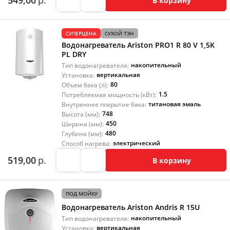
549,00
р.
В корзину
СУПЕРЦЕНА
СУХОЙ ТЭН
Водонагреватель Ariston PRO1 R 80 V 1,5K
PL DRY
накопительный
Тип водонагревателя:
вертикальная
Установка:
80
Объем бака (л):
1.5
Потребляемая мощность (кВт):
титановая эмаль
Внутреннее покрытие бака:
748
Высота (мм):
450
Ширина (мм):
480
Глубина (мм):
электрический
Способ нагрева:
519,00
р.
В корзину
ПОД МОЙКУ
Водонагреватель Ariston Andris R 15U
накопительный
Тип водонагревателя:
вертикальная
Установка: