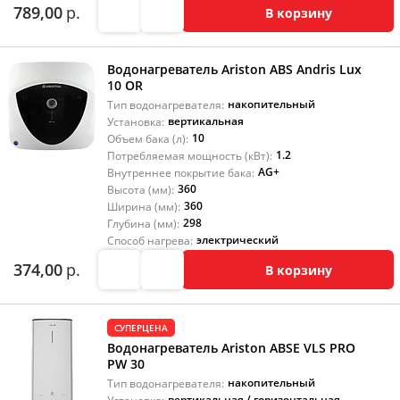
789,00
р.
В корзину
Водонагреватель Ariston ABS Andris Lux
10 OR
накопительный
Тип водонагревателя:
вертикальная
Установка:
10
Объем бака (л):
1.2
Потребляемая мощность (кВт):
AG+
Внутреннее покрытие бака:
360
Высота (мм):
360
Ширина (мм):
298
Глубина (мм):
электрический
Способ нагрева:
374,00
р.
В корзину
СУПЕРЦЕНА
Водонагреватель Ariston ABSE VLS PRO
PW 30
накопительный
Тип водонагревателя:
вертикальная / горизонтальная