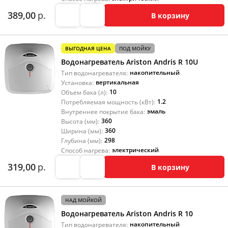
389,00
р.
В корзину
ВЫГОДНАЯ ЦЕНА
ПОД МОЙКУ
Водонагреватель Ariston Andris R 10U
накопительный
Тип водонагревателя:
вертикальная
Установка:
10
Объем бака (л):
1.2
Потребляемая мощность (кВт):
эмаль
Внутреннее покрытие бака:
360
Высота (мм):
360
Ширина (мм):
298
Глубина (мм):
электрический
Способ нагрева:
319,00
р.
В корзину
НАД МОЙКОЙ
Водонагреватель Ariston Andris R 10
накопительный
Тип водонагревателя: