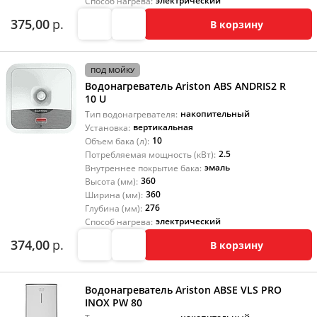
электрический
Способ нагрева:
375,00
р.
В корзину
ПОД МОЙКУ
Водонагреватель Ariston ABS ANDRIS2 R
10 U
накопительный
Тип водонагревателя:
вертикальная
Установка:
10
Объем бака (л):
2.5
Потребляемая мощность (кВт):
эмаль
Внутреннее покрытие бака:
360
Высота (мм):
360
Ширина (мм):
276
Глубина (мм):
электрический
Способ нагрева:
374,00
р.
В корзину
Водонагреватель Ariston ABSE VLS PRO
INOX PW 80