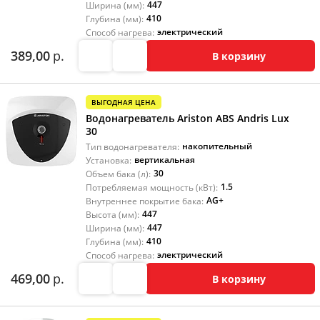
447
Ширина (мм):
410
Глубина (мм):
электрический
Способ нагрева:
389,00
р.
В корзину
ВЫГОДНАЯ ЦЕНА
Водонагреватель Ariston ABS Andris Lux
30
накопительный
Тип водонагревателя:
вертикальная
Установка:
30
Объем бака (л):
1.5
Потребляемая мощность (кВт):
AG+
Внутреннее покрытие бака:
447
Высота (мм):
447
Ширина (мм):
410
Глубина (мм):
электрический
Способ нагрева:
469,00
р.
В корзину