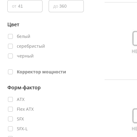
от
до
Цвет
белый
серебристый
черный
Корректор мощности
Форм-фактор
ATX
Flex ATX
SFX
SFX-L