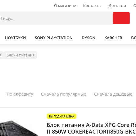
О магазине
Контакты
Доставка
О
НОУТБУКИ
SONY PLAYSTATION
DYSON
KARCHER
В
я
Блоки питания
По алфавиту
Сначала популярные
Сначала дешевые
ВЫГОДНАЯ ЦЕНА
Блок питания A-Data XPG Core R
II 850W COREREACTORII850G-BK