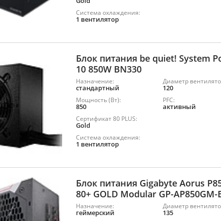
Gold
Система охлаждения:
1 вентилятор
Блок питания be quiet! System 
10 850W BN330
Назначение:
Диаметр вентилято
стандартный
120
Мощность (Вт):
PFC:
850
активный
Сертификат 80 PLUS:
Gold
Система охлаждения:
1 вентилятор
Блок питания Gigabyte Aorus P
80+ GOLD Modular GP-AP850GM-
Назначение:
Диаметр вентилято
геймерский
135