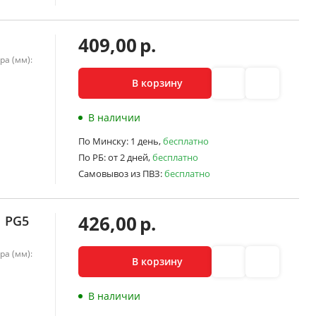
409,00
р.
M
ра (мм):
В корзину
В наличии
По Минску:
1 день,
бесплатно
По РБ:
от 2 дней,
бесплатно
Самовывоз из ПВЗ:
бесплатно
426,00
р.
M PG5
ра (мм):
В корзину
В наличии