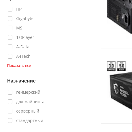
HP
Gigabyte
MSI
1stPlayer
A-Data
A4Tech
Показать все
Назначение
геймерский
для майнинга
серверный
стандартный