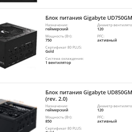
Блок питания Gigabyte UD750G
Назначение:
Диаметр вентилято
геймерский
120
Мощность (Вт):
PFC:
750
активный
Сертификат 80 PLUS:
Gold
Система охлаждения:
1 вентилятор
Блок питания Gigabyte UD850G
(rev. 2.0)
Назначение:
Диаметр вентилято
геймерский
120
Мощность (Вт):
PFC:
850
активный
Сертификат 80 PLUS: