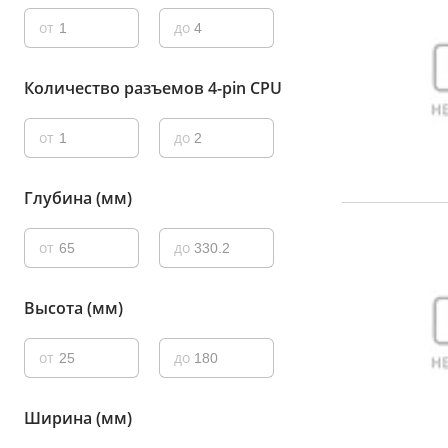
от
до
Количество разъемов 4-pin CPU
от
до
Глубина (мм)
от
до
Высота (мм)
от
до
Ширина (мм)