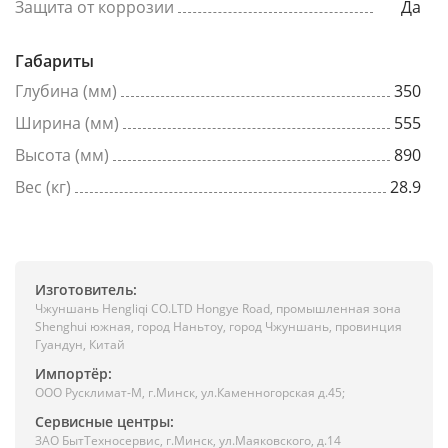
Защита от коррозии
Да
Габариты
Глубина (мм)
350
Ширина (мм)
555
Высота (мм)
890
Вес (кг)
28.9
Изготовитель:
Чжуншань Hengliqi CO.LTD Hongye Road, промышленная зона
Shenghui южная, город Наньтоу, город Чжуншань, провинция
Гуандун, Китай
Импортёр:
ООО Русклимат-М, г.Минск, ул.Каменногорская д.45;
Сервисные центры:
ЗАО БытТехносервис, г.Минск, ул.Маяковского, д.14