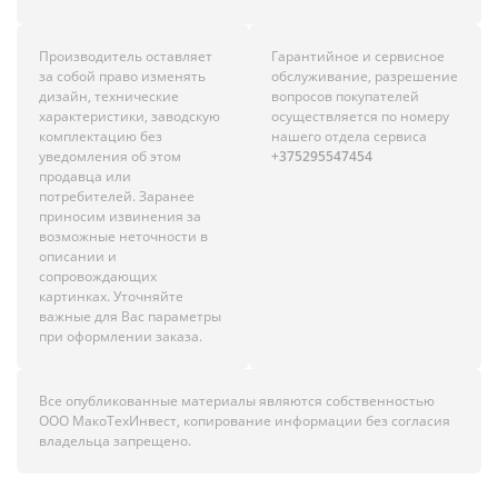
Производитель оставляет
Гарантийное и сервисное
за собой право изменять
обслуживание, разрешение
дизайн, технические
вопросов покупателей
характеристики, заводскую
осуществляется по номеру
комплектацию без
нашего отдела сервиса
уведомления об этом
+375295547454
продавца или
потребителей. Заранее
приносим извинения за
возможные неточности в
описании и
сопровождающих
картинках. Уточняйте
важные для Вас параметры
при оформлении заказа.
Все опубликованные материалы являются собственностью
ООО МакоТехИнвест, копирование информации без согласия
владельца запрещено.