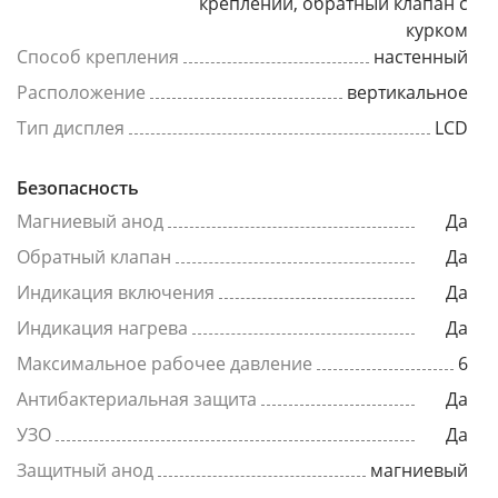
креплений, обратный клапан с
курком
Способ крепления
настенный
Расположение
вертикальное
Тип дисплея
LCD
Безопасность
Магниевый анод
Да
Обратный клапан
Да
Индикация включения
Да
Индикация нагрева
Да
Максимальное рабочее давление
6
Антибактериальная защита
Да
УЗО
Да
Защитный анод
магниевый