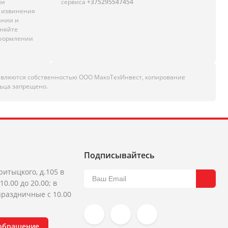
ли
сервиса
+375295547454
м извинения
ании и
чняйте
оформлении
являются собственностью ООО МакоТехИнвест, копирование
ьца запрещено.
Подписывайтесь
ритыцкого, д.105 в
10.00 до 20.00; в
раздничные с 10.00
 обращение