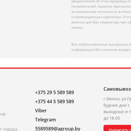
уведомления об этом продавца и
потребителей. Заранее приноси
за возможные неточности в опис
сопровождающих картинках. Уто
важные для Вас параметры при 
заказа.
Все опубликованные материалы 
информации без согласия владел
Самовывоз
+375 29 5 589 589
г.Минск, ул.П
+375 44 5 589 589
будние дни с 
Viber
выходные и п
ров
до 18.00
Telegram
5589589@agroup.by
т товара
Написать