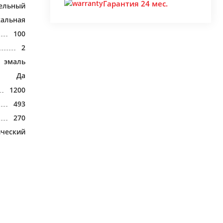
Гарантия 24 мес.
ельный
кальная
100
2
эмаль
Да
1200
493
270
ический