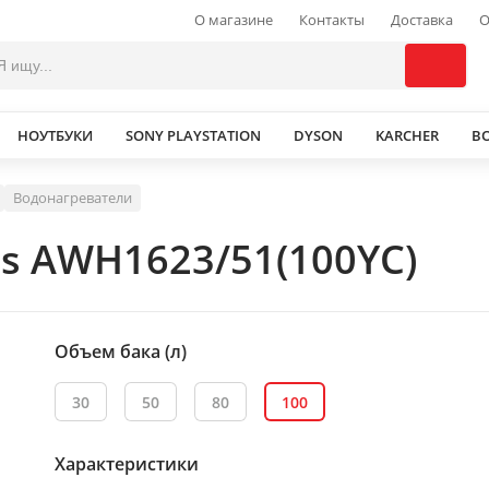
О магазине
Контакты
Доставка
О
НОУТБУКИ
SONY PLAYSTATION
DYSON
KARCHER
В
Водонагреватели
ps AWH1623/51(100YC)
Объем бака (л)
30
50
80
100
Характеристики