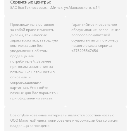
Сервисные центры:
ЗАО БытТехносервис, г.Минск, ул.Маяковского, д.14
Производитель оставляет
Гарантийное и сервисное
за собой право изменять
обслуживание, разрешение
дизайн, технические
вопросов покупателей
характеристики, заводскую
осуществляется по номеру
комплектацию без
нашего отдела сервиса
уведомления об этом
+375295547454
продавца или
потребителей. Заранее
приносим извинения за
возможные неточности в
описании и
сопровождающих
картинках. Уточняйте
важные для Вас параметры
при оформлении заказа.
Все опубликованные материалы являются собственностью
ООО МакоТехИнвест, копирование информации без согласия
владельца запрещено.