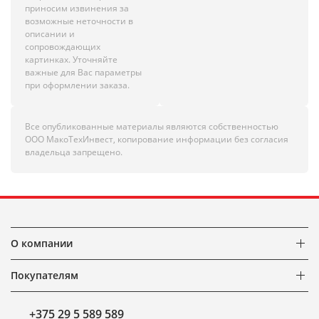
приносим извинения за
возможные неточности в
описании и
сопровождающих
картинках. Уточняйте
важные для Вас параметры
при оформлении заказа.
Все опубликованные материалы являются собственностью
ООО МакоТехИнвест, копирование информации без согласия
владельца запрещено.
О компании
Покупателям
+375 29 5 589 589