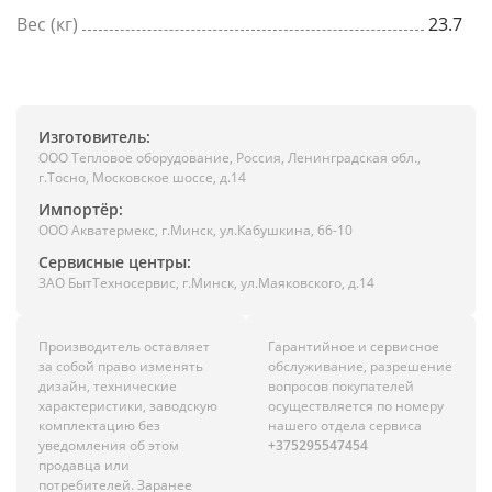
Вес (кг)
23.7
Изготовитель:
ООО Тепловое оборудование, Россия, Ленинградская обл.,
г.Тоcно, Московское шоссе, д.14
Импортёр:
ООО Акватермекс, г.Минск, ул.Кабушкина, 66-10
Сервисные центры:
ЗАО БытТехносервис, г.Минск, ул.Маяковского, д.14
Производитель оставляет
Гарантийное и сервисное
за собой право изменять
обслуживание, разрешение
дизайн, технические
вопросов покупателей
характеристики, заводскую
осуществляется по номеру
комплектацию без
нашего отдела сервиса
уведомления об этом
+375295547454
продавца или
потребителей. Заранее