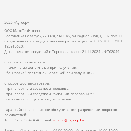
2026 «Agroup»
ООО МакоТехИнвест,
Республика Беларусь, 220070, г.Минск, ул.Радиальная, д.11Б, пом.11
Свидетельство о государственной регистрации от 25.09.2025г. УНП
193910620.
Дата внесения сведений в Торговый реестр 21.11.2025г. №762056
Способы оплаты товара:
- наличными денежными при получении;
- банковской платёжной карточкой при получении.
Способы доставки товара:
- транспортным средством продавца;
- транспортным средством компании-перевозчика;
- самовывоз из пункта выдача заказов.
Гарантийное и сервисное обслуживание, разрешение вопросов
покупателей:
Тел. +375295547454 e-mail:
service@agroup.by
Время работы колл-центра: 09:00-20:00 в будние дни, 10:00-19:00 в