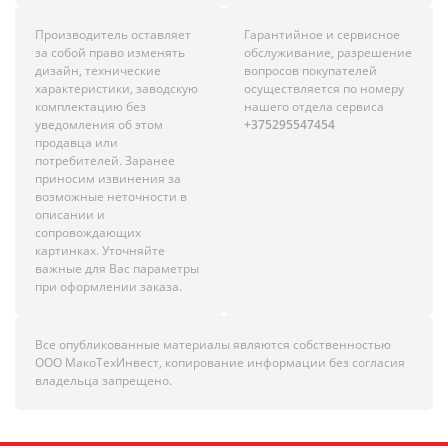
Производитель оставляет
Гарантийное и сервисное
за собой право изменять
обслуживание, разрешение
дизайн, технические
вопросов покупателей
характеристики, заводскую
осуществляется по номеру
комплектацию без
нашего отдела сервиса
уведомления об этом
+375295547454
продавца или
потребителей. Заранее
приносим извинения за
возможные неточности в
описании и
сопровождающих
картинках. Уточняйте
важные для Вас параметры
при оформлении заказа.
Все опубликованные материалы являются собственностью
ООО МакоТехИнвест, копирование информации без согласия
владельца запрещено.