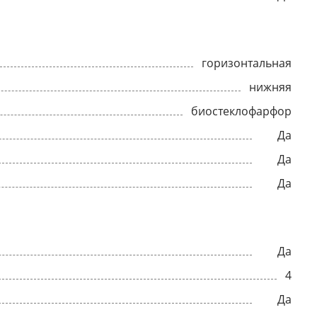
горизонтальная
нижняя
биостеклофарфор
Да
Да
Да
Да
4
Да