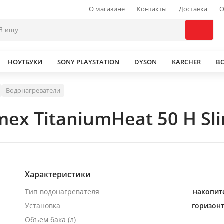
О магазине
Контакты
Доставка
О
НОУТБУКИ
SONY PLAYSTATION
DYSON
KARCHER
В
Водонагреватели
ex TitaniumHeat 50 H Sl
Характеристики
Тип водонагревателя
накопит
Установка
горизон
Объем бака (л)