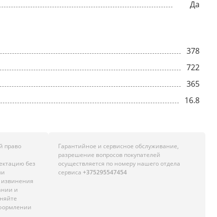
Да
378
722
365
16.8
й право
Гарантийное и сервисное обслуживание,
разрешение вопросов покупателей
лектацию без
осуществляется по номеру нашего отдела
ли
сервиса
+375295547454
м извинения
ании и
чняйте
оформлении