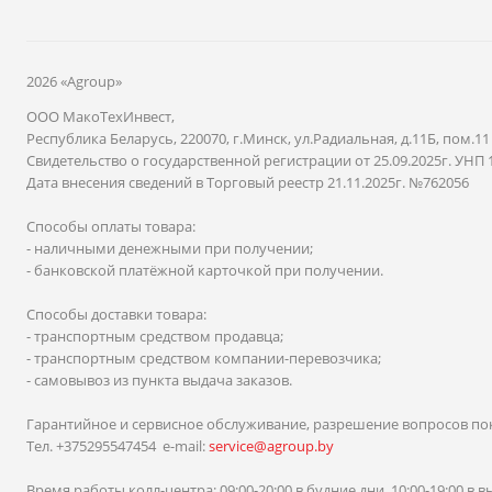
2026 «Agroup»
ООО МакоТехИнвест,
Республика Беларусь, 220070, г.Минск, ул.Радиальная, д.11Б, пом.11
Свидетельство о государственной регистрации от 25.09.2025г. УНП 
Дата внесения сведений в Торговый реестр 21.11.2025г. №762056
Способы оплаты товара:
- наличными денежными при получении;
- банковской платёжной карточкой при получении.
Способы доставки товара:
- транспортным средством продавца;
- транспортным средством компании-перевозчика;
- самовывоз из пункта выдача заказов.
Гарантийное и сервисное обслуживание, разрешение вопросов по
Тел. +375295547454 e-mail:
service@agroup.by
Время работы колл-центра: 09:00-20:00 в будние дни, 10:00-19:00 в