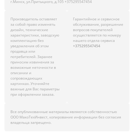
г.Минск, ул.Притыцкого, д.105 +375295547454
Производитель оставляет
Гарантийное и сервисное
за собой право изменять
обслуживание, разрешение
дизайн, технические
вопросов покупателей
характеристики, заводскую
осуществляется по номеру
комплектацию без
нашего отдела сервиса
уведомления об этом
+375295547454
продавца или
потребителей. Заранее
приносим извинения за
возможные неточности в
описании и
сопровождающих
картинках. Уточняйте
важные для Вас параметры
при оформлении заказа.
Все опубликованные материалы являются собственностью
ООО МакоТехИнвест, копирование информации без согласия
владельца запрещено.