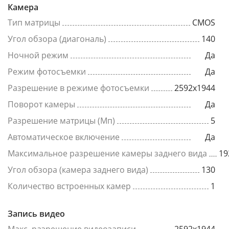
Камера
Тип матрицы
CMOS
Угол обзора (диагональ)
140
Ночной режим
Да
Режим фотосъемки
Да
Разрешение в режиме фотосъемки
2592x1944
Поворот камеры
Да
Разрешение матрицы (Мп)
5
Автоматическое включение
Да
Максимальное разрешение камеры заднего вида
19
Угол обзора (камера заднего вида)
130
Количество встроенных камер
1
Запись видео