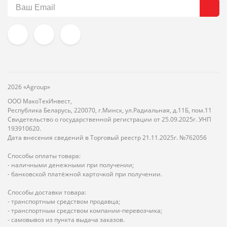
2026 «Agroup»
ООО МакоТехИнвест,
Республика Беларусь, 220070, г.Минск, ул.Радиальная, д.11Б, пом.11
Свидетельство о государственной регистрации от 25.09.2025г. УНП
193910620.
Дата внесения сведений в Торговый реестр 21.11.2025г. №762056
Способы оплаты товара:
- наличными денежными при получении;
- банковской платёжной карточкой при получении.
Способы доставки товара:
- транспортным средством продавца;
- транспортным средством компании-перевозчика;
- самовывоз из пункта выдача заказов.