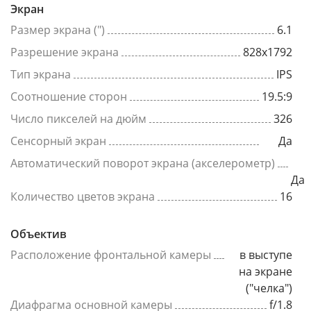
Экран
Размер экрана (")
6.1
Разрешение экрана
828x1792
Тип экрана
IPS
Соотношение сторон
19.5:9
Число пикселей на дюйм
326
Сенсорный экран
Да
Автоматический поворот экрана (акселерометр)
Да
Количество цветов экрана
16
Объектив
Расположение фронтальной камеры
в выступе
на экране
("челка")
Диафрагма основной камеры
f/1.8