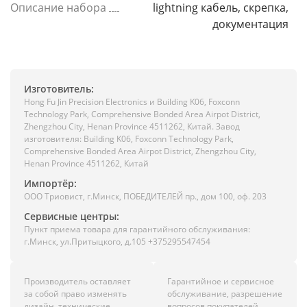
Описание набора
lightning кабель, скрепка,
документация
Изготовитель:
Hong Fu Jin Precision Electronics и Building K06, Foxconn
Technology Park, Comprehensive Bonded Area Airpot District,
Zhengzhou City, Henan Province 4511262, Китай. Завод
изготовителя: Building K06, Foxconn Technology Park,
Comprehensive Bonded Area Airpot District, Zhengzhou City,
Henan Province 4511262, Китай
Импортёр:
ООО Триовист, г.Минск, ПОБЕДИТЕЛЕЙ пр., дом 100, оф. 203
Сервисные центры:
Пункт приема товара для гарантийного обслуживания:
г.Минск, ул.Притыцкого, д.105 +375295547454
Производитель оставляет
Гарантийное и сервисное
за собой право изменять
обслуживание, разрешение
дизайн, технические
вопросов покупателей