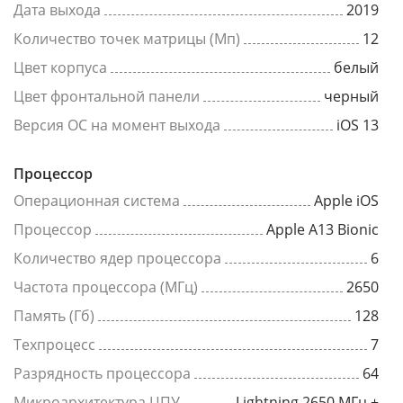
Дата выхода
2019
Количество точек матрицы (Мп)
12
Цвет корпуса
белый
Цвет фронтальной панели
черный
Версия ОС на момент выхода
iOS 13
Процессор
Операционная система
Apple iOS
Процессор
Apple A13 Bionic
Количество ядер процессора
6
Частота процессора (МГц)
2650
Память (Гб)
128
Техпроцесс
7
Разрядность процессора
64
Микроархитектура ЦПУ
Lightning 2650 МГц +