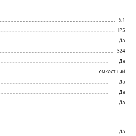
6.1
IPS
Да
324
Да
емкостный
Да
Да
Да
Да