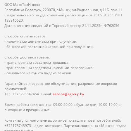
ООО МакоТехИнвест,
Республика Беларусь, 220070, г.Минск, ул.Радиальная, д.11Б, пом.11
Свидетельство о государственной регистрации от 25.09.2025г. УНП
193910620.
Дата внесения сведений в Торговый реестр 21.11.2025г. №762056
Способы оплаты товара:
- наличными денежными при получении;
- банковской платёжной карточкой при получении.
Способы доставки товара:
- транспортным средством продавца;
- транспортным средством компании-перевозчика;
- самовывоз из пункта выдача заказов.
Гарантийное и сервисное обслуживание, разрешение вопросов
покупателей:
Тел. +375295547454 e-mail:
service@agroup.by
Время работы колл-центра: 09:00-20:00 в будние дни, 10:00-19:00 в
выходные и праздничные.
Контакты уполномоченных органов по защите прав потребителей:
+375173743973 – администрация Партизанского р-на г.Минска, отдел
торговли и услуг.