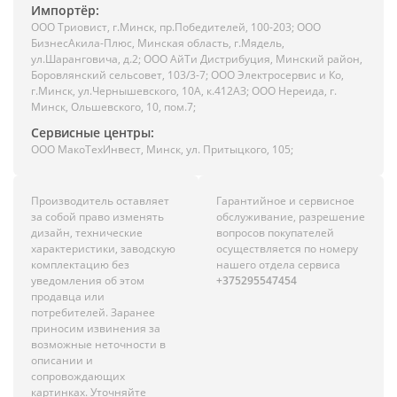
Импортёр:
ООО Триовист, г.Минск, пр.Победителей, 100-203; ООО
БизнесАкила-Плюс, Минская область, г.Мядель,
ул.Шаранговича, д.2; ООО АйТи Дистрибуция, Минский район,
Боровлянский сельсовет, 103/3-7; ООО Электросервис и Ко,
г.Минск, ул.Чернышевского, 10А, к.412АЗ; ООО Нереида, г.
Минск, Ольшевского, 10, пом.7;
Сервисные центры:
ООО МакоТехИнвест, Минск, ул. Притыцкого, 105;
Производитель оставляет
Гарантийное и сервисное
за собой право изменять
обслуживание, разрешение
дизайн, технические
вопросов покупателей
характеристики, заводскую
осуществляется по номеру
комплектацию без
нашего отдела сервиса
уведомления об этом
+375295547454
продавца или
потребителей. Заранее
приносим извинения за
возможные неточности в
описании и
сопровождающих
картинках. Уточняйте