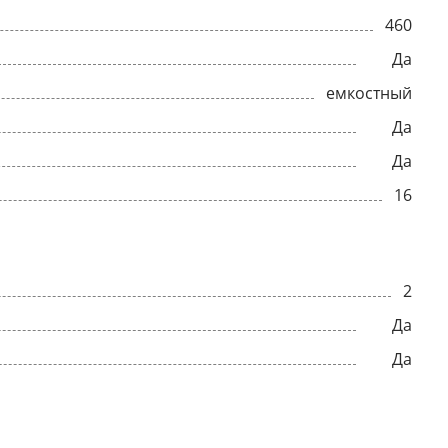
460
Да
емкостный
Да
Да
16
2
Да
Да