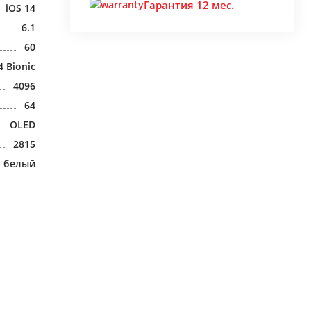
Гарантия 12 мес.
iOS 14
6.1
60
4 Bionic
4096
64
OLED
2815
белый