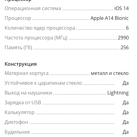
Операционная система
iOS 14
Процессор
Apple A14 Bionic
Количество ядер процессора
6
Частота процессора (МГц)
2990
Память (Гб)
256
Конструкция
Материал корпуса
металл и стекло
Устойчивое к царапинам стекло
Да
Выход на наушники
Lightning
Зарядка от USB
Да
Калькулятор
Да
Диктофон
Да
Будильник
Да