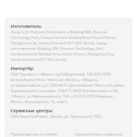
Изготовитель:
Hong Fu Jin Precision Electronics и Building K06, Foxconn
Technology Park, Comprehensive Bonded Area Airpot District,
Zhengzhou City, Henan Province 4511262, Китай. Завод
изготовителя: Building K06, Foxconn Technology Park,
Comprehensive Bonded Area Airpot District, Zhengzhou City,
Henan Province 4511262, Китай
Импортёр:
ООО Триовист, г.Минск, пр.Победителей, 100-203; ООО
БизнесАкила-Плюс, Минская область, г.Мядель,
ул.Шаранговича, д.2; ООО АйТи Дистрибуция, Минский район,
Боровлянский сельсовет, 103/3-7; ООО Электросервис и Ко,
г.Минск, ул.Чернышевского, 10А, к.412АЗ; ООО Нереида, г.
Минск, Ольшевского, 10, пом.7;
Сервисные центры:
ООО МакоТехИнвест, Минск, ул. Притыцкого, 105;
Производитель оставляет
Гарантийное и сервисное