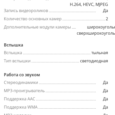
H.264, HEVC, MJPEG
Запись видеороликов
Да
Количество основных камер
2
Дополнительные модули камеры
широкоуголь
сверхширокоугол
Вспышка
Вспышка
тыльная
Тип вспышки
светодиодная
Работа со звуком
Стереодинамики
Да
MP3-проигрыватель
Да
Поддержка AAC
Да
Поддержка WMA
Да