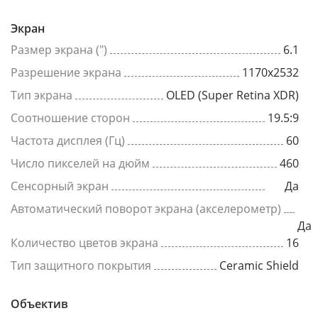
Экран
Размер экрана (")
6.1
Разрешение экрана
1170x2532
Тип экрана
OLED (Super Retina XDR)
Соотношение сторон
19.5:9
Частота дисплея (Гц)
60
Число пикселей на дюйм
460
Сенсорный экран
Да
Автоматический поворот экрана (акселерометр)
Да
Количество цветов экрана
16
Тип защитного покрытия
Ceramic Shield
Объектив