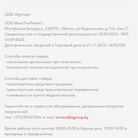
2026 «Agroup»
ООО МакоТехИнвест,
Республика Беларусь, 220070, г.Минск, ул.Радиальная, д.11Б, пом.11
Свидетельство о государственной регистрации от 25.09.2025г. УНП
193910620.
Дата внесения сведений в Торговый реестр 21.11.2025г. №762056
Способы оплаты товара:
- наличными денежными при получении;
- банковской платёжной карточкой при получении.
Способы доставки товара:
- транспортным средством продавца;
- транспортным средством компании-перевозчика;
- самовывоз из пункта выдача заказов.
Гарантийное и сервисное обслуживание, разрешение вопросов
покупателей:
Тел. +375295547454 e-mail:
service@agroup.by
Время работы колл-центра: 09:00-20:00 в будние дни, 10:00-19:00 в
выходные и праздничные.