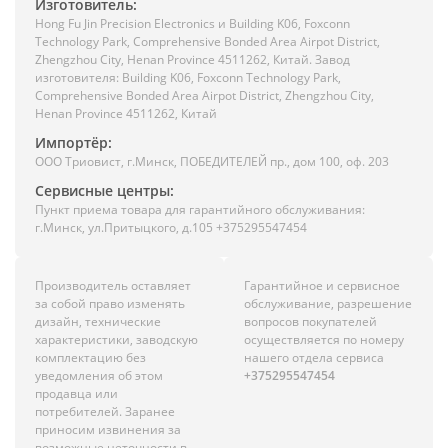
Изготовитель:
Hong Fu Jin Precision Electronics и Building K06, Foxconn
Technology Park, Comprehensive Bonded Area Airpot District,
Zhengzhou City, Henan Province 4511262, Китай. Завод
изготовителя: Building K06, Foxconn Technology Park,
Comprehensive Bonded Area Airpot District, Zhengzhou City,
Henan Province 4511262, Китай
Импортёр:
ООО Триовист, г.Минск, ПОБЕДИТЕЛЕЙ пр., дом 100, оф. 203
Сервисные центры:
Пункт приема товара для гарантийного обслуживания:
г.Минск, ул.Притыцкого, д.105 +375295547454
Производитель оставляет
Гарантийное и сервисное
за собой право изменять
обслуживание, разрешение
дизайн, технические
вопросов покупателей
характеристики, заводскую
осуществляется по номеру
комплектацию без
нашего отдела сервиса
уведомления об этом
+375295547454
продавца или
потребителей. Заранее
приносим извинения за
возможные неточности в