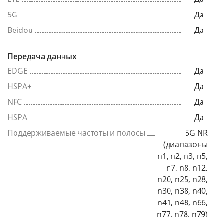
5G
Да
Beidou
Да
Передача данных
EDGE
Да
HSPA+
Да
NFC
Да
HSPA
Да
Поддерживаемые частоты и полосы
5G NR
(диапазоны
n1, n2, n3, n5,
n7, n8, n12,
n20, n25, n28,
n30, n38, n40,
n41, n48, n66,
n77, n78, n79)