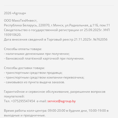
2026 «Agroup»
ООО МакоТехИнвест,
Республика Беларусь, 220070, г.Минск, ул.Радиальная, д.11Б, пом.11
Свидетельство о государственной регистрации от 25.09.2025г. УНП
193910620.
Дата внесения сведений в Торговый реестр 21.11.2025г. №762056
Способы оплаты товара:
- наличными денежными при получении;
- банковской платёжной карточкой при получении.
Способы доставки товара:
- транспортным средством продавца;
- транспортным средством компании-перевозчика;
- самовывоз из пункта выдача заказов.
Гарантийное и сервисное обслуживание, разрешение вопросов
покупателей:
Тел. +375295547454 e-mail:
service@agroup.by
Время работы колл-центра: 09:00-20:00 в будние дни, 10:00-19:00 в
выходные и праздничные.