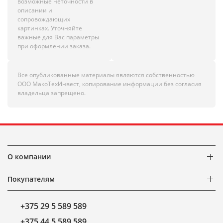
возможные неточности в
описании и
сопровождающих
картинках. Уточняйте
важные для Вас параметры
при оформлении заказа.
Все опубликованные материалы являются собственностью
ООО МакоТехИнвест, копирование информации без согласия
владельца запрещено.
О компании
Покупателям
+375 29 5 589 589
+375 44 5 589 589