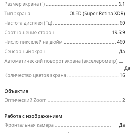
Размер экрана (")
6.1
Тип экрана
OLED (Super Retina XDR)
Частота дисплея (Гц)
60
Соотношение сторон
19.5:9
Число пикселей на дюйм
460
Сенсорный экран
Да
Автоматический поворот экрана (акселерометр)
Да
Количество цветов экрана
16
Объектив
Оптический Zoom
2
Работа с изображением
Фронтальная камера
Да