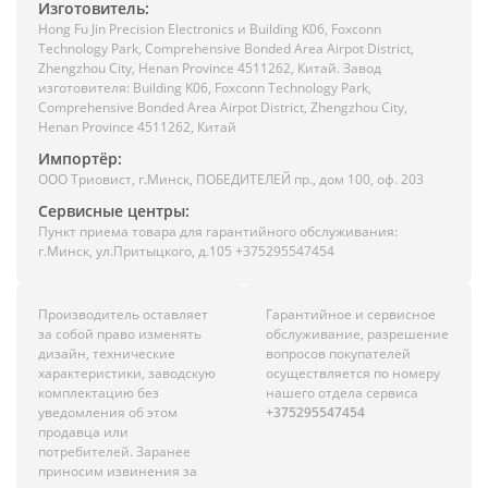
Изготовитель:
Hong Fu Jin Precision Electronics и Building K06, Foxconn
Technology Park, Comprehensive Bonded Area Airpot District,
Zhengzhou City, Henan Province 4511262, Китай. Завод
изготовителя: Building K06, Foxconn Technology Park,
Comprehensive Bonded Area Airpot District, Zhengzhou City,
Henan Province 4511262, Китай
Импортёр:
ООО Триовист, г.Минск, ПОБЕДИТЕЛЕЙ пр., дом 100, оф. 203
Сервисные центры:
Пункт приема товара для гарантийного обслуживания:
г.Минск, ул.Притыцкого, д.105 +375295547454
Производитель оставляет
Гарантийное и сервисное
за собой право изменять
обслуживание, разрешение
дизайн, технические
вопросов покупателей
характеристики, заводскую
осуществляется по номеру
комплектацию без
нашего отдела сервиса
уведомления об этом
+375295547454
продавца или
потребителей. Заранее
приносим извинения за