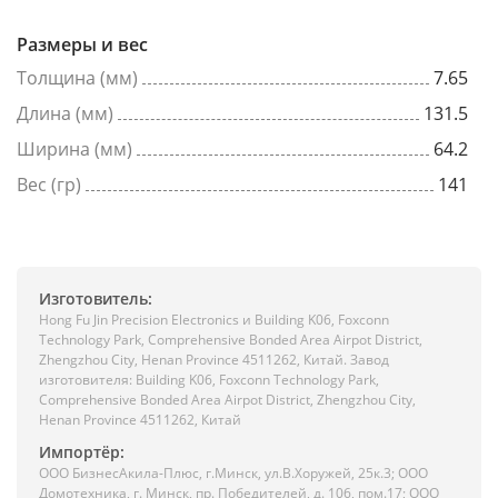
Размеры и вес
Толщина (мм)
7.65
Длина (мм)
131.5
Ширина (мм)
64.2
Вес (гр)
141
Изготовитель:
Hong Fu Jin Precision Electronics и Building K06, Foxconn
Technology Park, Comprehensive Bonded Area Airpot District,
Zhengzhou City, Henan Province 4511262, Китай. Завод
изготовителя: Building K06, Foxconn Technology Park,
Comprehensive Bonded Area Airpot District, Zhengzhou City,
Henan Province 4511262, Китай
Импортёр:
ООО БизнесАкила-Плюc, г.Минск, ул.В.Хоружей, 25к.3; ООО
Домотехника, г. Минск, пр. Победителей, д. 106, пом.17; ООО