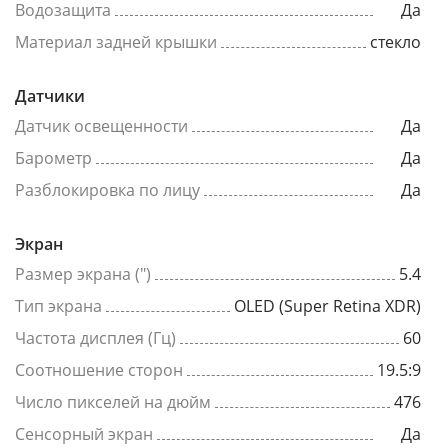
Водозащита
Да
Материал задней крышки
стекло
Датчики
Датчик освещенности
Да
Барометр
Да
Разблокировка по лицу
Да
Экран
Размер экрана (")
5.4
Тип экрана
OLED (Super Retina XDR)
Частота дисплея (Гц)
60
Соотношение сторон
19.5:9
Число пикселей на дюйм
476
Сенсорный экран
Да