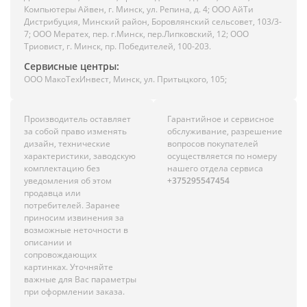
Компьютеры Айвен, г. Минск, ул. Репина, д. 4; ООО АйТи
Дистрибуция, Минский район, Боровлянский сельсовет, 103/3-
7; ООО Мератех, пер. г.Минск, пер.Липковский, 12; ООО
Триовист, г. Минск, пр. Победителей, 100-203.
Сервисные центры:
ООО МакоТехИнвест, Минск, ул. Притыцкого, 105;
Производитель оставляет
Гарантийное и сервисное
за собой право изменять
обслуживание, разрешение
дизайн, технические
вопросов покупателей
характеристики, заводскую
осуществляется по номеру
комплектацию без
нашего отдела сервиса
уведомления об этом
+375295547454
продавца или
потребителей. Заранее
приносим извинения за
возможные неточности в
описании и
сопровождающих
картинках. Уточняйте
важные для Вас параметры
при оформлении заказа.