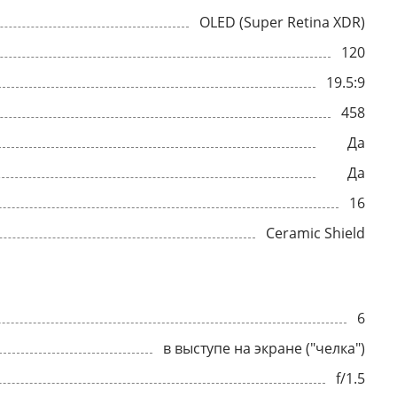
OLED (Super Retina XDR)
120
19.5:9
458
Да
Да
16
Ceramic Shield
6
в выступе на экране ("челка")
f/1.5