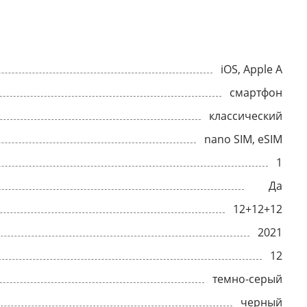
iOS, Apple A
смартфон
классический
nano SIM, eSIM
1
Да
12+12+12
2021
12
темно-серый
черный