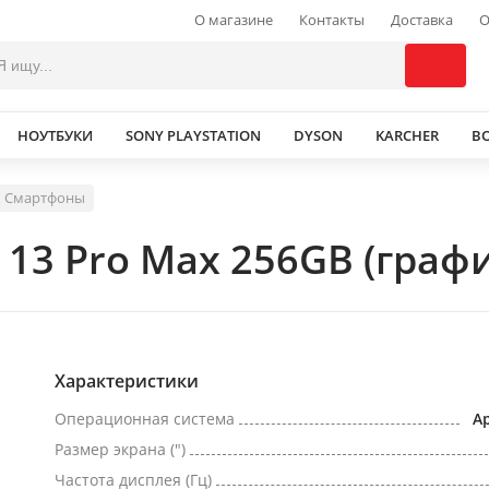
О магазине
Контакты
Доставка
О
НОУТБУКИ
SONY PLAYSTATION
DYSON
KARCHER
В
Смартфоны
 13 Pro Max 256GB (граф
Характеристики
Операционная система
Ap
Размер экрана (")
Частота дисплея (Гц)