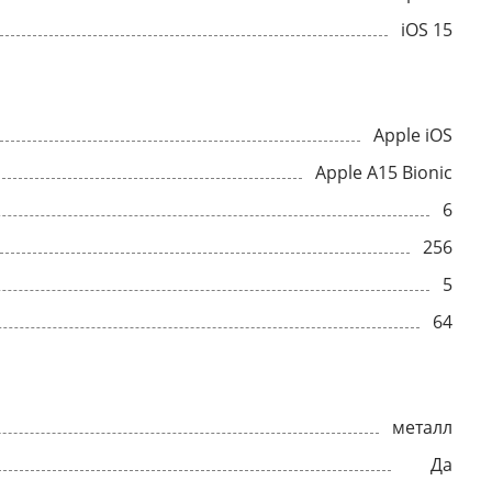
iOS 15
Apple iOS
Apple A15 Bionic
6
256
5
64
металл
Да