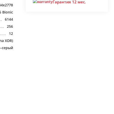
Гарантия 12 мес.
84x2778
5 Bionic
6144
256
12
na XDR)
о-серый