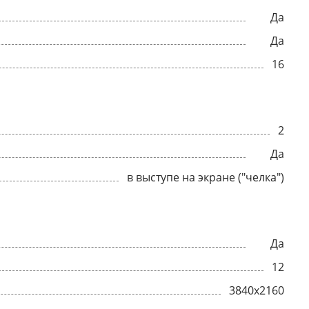
Да
Да
16
2
Да
в выступе на экране ("челка")
Да
12
3840x2160