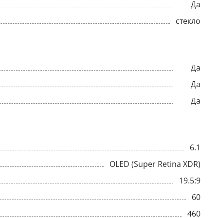
Да
стекло
Да
Да
Да
6.1
OLED (Super Retina XDR)
19.5:9
60
460