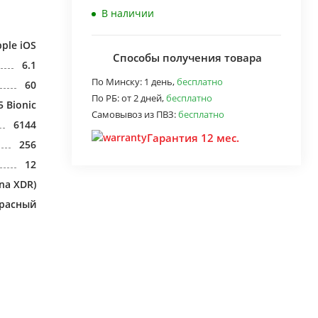
В наличии
ple iOS
Способы получения товара
6.1
По Минску:
1 день,
бесплатно
60
По РБ:
от 2 дней,
бесплатно
5 Bionic
Самовывоз из ПВЗ:
бесплатно
6144
Гарантия 12 мес.
256
12
na XDR)
расный