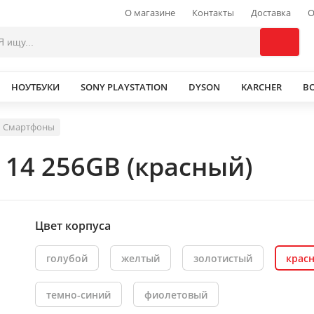
О магазине
Контакты
Доставка
О
НОУТБУКИ
SONY PLAYSTATION
DYSON
KARCHER
В
Смартфоны
 14 256GB (красный)
Цвет корпуса
голубой
желтый
золотистый
крас
темно-синий
фиолетовый