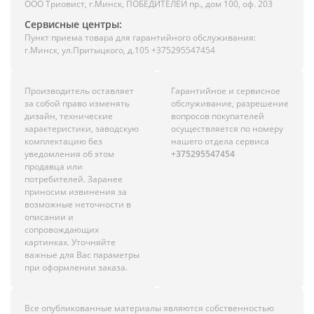
ООО Триовист, г.Минск, ПОБЕДИТЕЛЕЙ пр., дом 100, оф. 203
Сервисные центры:
Пункт приема товара для гарантийного обслуживания:
г.Минск, ул.Притыцкого, д.105 +375295547454
Производитель оставляет
Гарантийное и сервисное
за собой право изменять
обслуживание, разрешение
дизайн, технические
вопросов покупателей
характеристики, заводскую
осуществляется по номеру
комплектацию без
нашего отдела сервиса
уведомления об этом
+375295547454
продавца или
потребителей. Заранее
приносим извинения за
возможные неточности в
описании и
сопровождающих
картинках. Уточняйте
важные для Вас параметры
при оформлении заказа.
Все опубликованные материалы являются собственностью