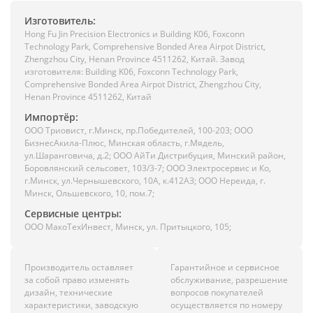
Изготовитель:
Hong Fu Jin Precision Electronics и Building K06, Foxconn
Technology Park, Comprehensive Bonded Area Airpot District,
Zhengzhou City, Henan Province 4511262, Китай. Завод
изготовителя: Building K06, Foxconn Technology Park,
Comprehensive Bonded Area Airpot District, Zhengzhou City,
Henan Province 4511262, Китай
Импортёр:
ООО Триовист, г.Минск, пр.Победителей, 100-203; ООО
БизнесАкила-Плюс, Минская область, г.Мядель,
ул.Шаранговича, д.2; ООО АйТи Дистрибуция, Минский район,
Боровлянский сельсовет, 103/3-7; ООО Электросервис и Ко,
г.Минск, ул.Чернышевского, 10А, к.412АЗ; ООО Нереида, г.
Минск, Ольшевского, 10, пом.7;
Сервисные центры:
ООО МакоТехИнвест, Минск, ул. Притыцкого, 105;
Производитель оставляет
Гарантийное и сервисное
за собой право изменять
обслуживание, разрешение
дизайн, технические
вопросов покупателей
характеристики, заводскую
осуществляется по номеру