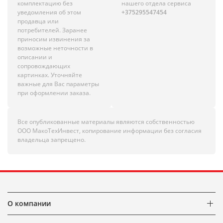
комплектацию без
нашего отдела сервиса
уведомления об этом
+375295547454
продавца или
потребителей. Заранее
приносим извинения за
возможные неточности в
описании и
сопровождающих
картинках. Уточняйте
важные для Вас параметры
при оформлении заказа.
Все опубликованные материалы являются собственностью
ООО МакоТехИнвест, копирование информации без согласия
владельца запрещено.
О компании