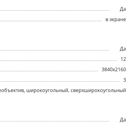
Да
в экране
Да
12
3840x2160
3
еобъектив, широкоугольный, сверхширокоугольный
Да