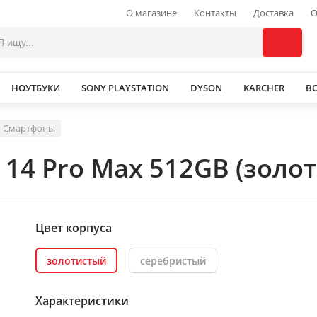
О магазине
Контакты
Доставка
О
НОУТБУКИ
SONY PLAYSTATION
DYSON
KARCHER
В
Смартфоны
 14 Pro Max 512GB (золо
Цвет корпуса
золотистый
серебристый
Характеристики