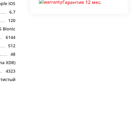
Гарантия 12 мес.
ple iOS
6.7
120
6 Bionic
6144
512
48
na XDR)
4323
отистый