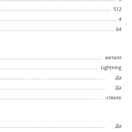
512
4
64
металл
Lightning
Да
Да
стекло
Да