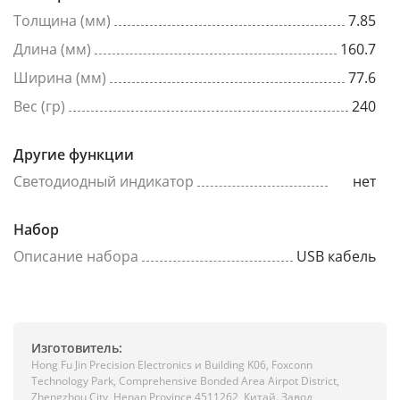
Толщина (мм)
7.85
Длина (мм)
160.7
Ширина (мм)
77.6
Вес (гр)
240
Другие функции
Светодиодный индикатор
нет
Набор
Описание набора
USB кабель
Изготовитель:
Hong Fu Jin Precision Electronics и Building K06, Foxconn
Technology Park, Comprehensive Bonded Area Airpot District,
Zhengzhou City, Henan Province 4511262, Китай. Завод