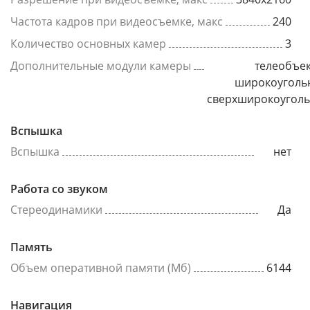
Частота кадров при видеосъемке, макс
240
Количество основных камер
3
Дополнительные модули камеры
телеобъек
широкоуголь
сверхширокоугол
Вспышка
Вспышка
нет
Работа со звуком
Стереодинамики
Да
Память
Объем оперативной памяти (Мб)
6144
Навигация