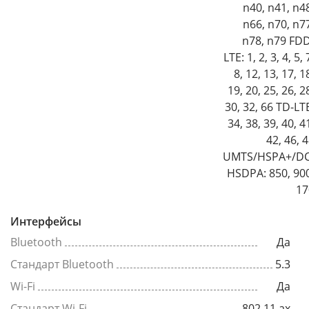
n40, n41, n4
n66, n70, n7
n78, n79 FDD
LTE: 1, 2, 3, 4, 5, 
8, 12, 13, 17, 1
19, 20, 25, 26, 2
30, 32, 66 TD-LT
34, 38, 39, 40, 4
42, 46, 
UMTS/HSPA+/DC
HSDPA: 850, 90
17
Интерфейсы
Bluetooth
Да
Стандарт Bluetooth
5.3
Wi-Fi
Да
Стандарт Wi-Fi
802.11 ax