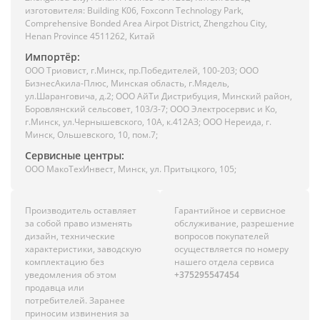
изготовителя: Building K06, Foxconn Technology Park,
Comprehensive Bonded Area Airpot District, Zhengzhou City,
Henan Province 4511262, Китай
Импортёр:
ООО Триовист, г.Минск, пр.Победителей, 100-203; ООО
БизнесАкила-Плюс, Минская область, г.Мядель,
ул.Шаранговича, д.2; ООО АйТи Дистрибуция, Минский район,
Боровлянский сельсовет, 103/3-7; ООО Электросервис и Ко,
г.Минск, ул.Чернышевского, 10А, к.412АЗ; ООО Нереида, г.
Минск, Ольшевского, 10, пом.7;
Сервисные центры:
ООО МакоТехИнвест, Минск, ул. Притыцкого, 105;
Производитель оставляет
Гарантийное и сервисное
за собой право изменять
обслуживание, разрешение
дизайн, технические
вопросов покупателей
характеристики, заводскую
осуществляется по номеру
комплектацию без
нашего отдела сервиса
уведомления об этом
+375295547454
продавца или
потребителей. Заранее
приносим извинения за