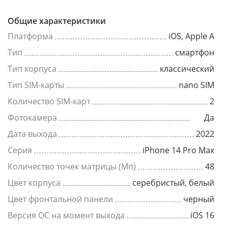
Общие характеристики
Платформа
iOS, Apple A
Тип
смартфон
Тип корпуса
классический
Тип SIM-карты
nano SIM
Количество SIM-карт
2
Фотокамера
Да
Дата выхода
2022
Серия
iPhone 14 Pro Max
Количество точек матрицы (Мп)
48
Цвет корпуса
серебристый, белый
Цвет фронтальной панели
черный
Версия ОС на момент выхода
iOS 16