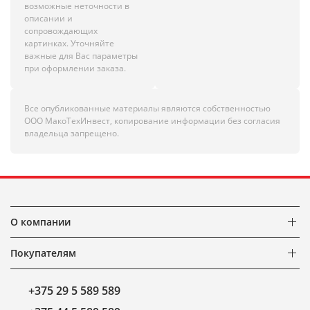
возможные неточности в
описании и
сопровождающих
картинках. Уточняйте
важные для Вас параметры
при оформлении заказа.
Все опубликованные материалы являются собственностью
ООО МакоТехИнвест, копирование информации без согласия
владельца запрещено.
О компании
Покупателям
+375 29 5 589 589