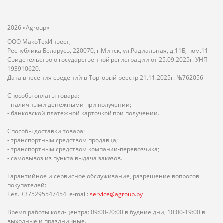
2026 «Agroup»
ООО МакоТехИнвест,
Республика Беларусь, 220070, г.Минск, ул.Радиальная, д.11Б, пом.11
Свидетельство о государственной регистрации от 25.09.2025г. УНП
193910620.
Дата внесения сведений в Торговый реестр 21.11.2025г. №762056
Способы оплаты товара:
- наличными денежными при получении;
- банковской платёжной карточкой при получении.
Способы доставки товара:
- транспортным средством продавца;
- транспортным средством компании-перевозчика;
- самовывоз из пункта выдача заказов.
Гарантийное и сервисное обслуживание, разрешение вопросов
покупателей:
Тел. +375295547454 e-mail:
service@agroup.by
Время работы колл-центра: 09:00-20:00 в будние дни, 10:00-19:00 в
выходные и праздничные.