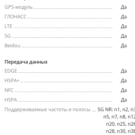
GPS-модуль
Да
ГЛОНАСС
Да
LTE
Да
5G
Да
Beidou
Да
Передача данных
EDGE
Да
HSPA+
Да
NFC
Да
HSPA
Да
Поддерживаемые частоты и полосы
5G NR: n1, n2, n
n5, n7, n8, n1
n20, n25, n2
n28, n30, n3