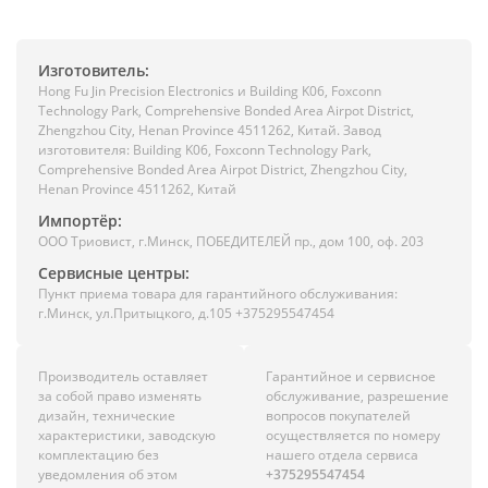
Изготовитель:
Hong Fu Jin Precision Electronics и Building K06, Foxconn
Technology Park, Comprehensive Bonded Area Airpot District,
Zhengzhou City, Henan Province 4511262, Китай. Завод
изготовителя: Building K06, Foxconn Technology Park,
Comprehensive Bonded Area Airpot District, Zhengzhou City,
Henan Province 4511262, Китай
Импортёр:
ООО Триовист, г.Минск, ПОБЕДИТЕЛЕЙ пр., дом 100, оф. 203
Сервисные центры:
Пункт приема товара для гарантийного обслуживания:
г.Минск, ул.Притыцкого, д.105 +375295547454
Производитель оставляет
Гарантийное и сервисное
за собой право изменять
обслуживание, разрешение
дизайн, технические
вопросов покупателей
характеристики, заводскую
осуществляется по номеру
комплектацию без
нашего отдела сервиса
уведомления об этом
+375295547454