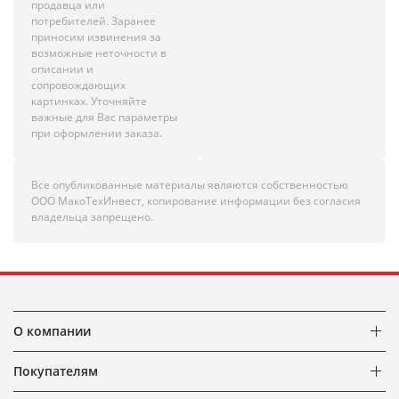
продавца или
потребителей. Заранее
приносим извинения за
возможные неточности в
описании и
сопровождающих
картинках. Уточняйте
важные для Вас параметры
при оформлении заказа.
Все опубликованные материалы являются собственностью
ООО МакоТехИнвест, копирование информации без согласия
владельца запрещено.
О компании
Покупателям