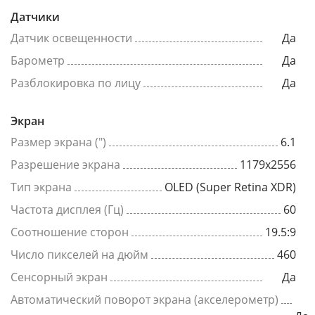
Датчики
Датчик освещенности
Да
Барометр
Да
Разблокировка по лицу
Да
Экран
Размер экрана (")
6.1
Разрешение экрана
1179x2556
Тип экрана
OLED (Super Retina XDR)
Частота дисплея (Гц)
60
Соотношение сторон
19.5:9
Число пикселей на дюйм
460
Сенсорный экран
Да
Автоматический поворот экрана (акселерометр)