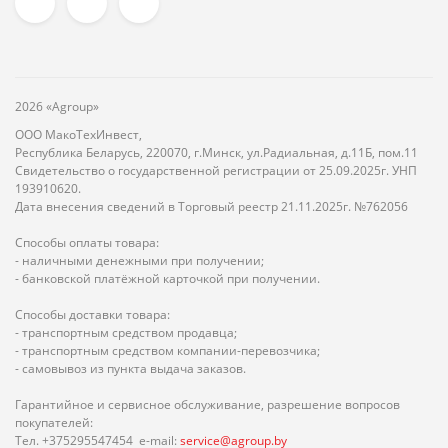
2026 «Agroup»
ООО МакоТехИнвест,
Республика Беларусь, 220070, г.Минск, ул.Радиальная, д.11Б, пом.11
Свидетельство о государственной регистрации от 25.09.2025г. УНП
193910620.
Дата внесения сведений в Торговый реестр 21.11.2025г. №762056
Способы оплаты товара:
- наличными денежными при получении;
- банковской платёжной карточкой при получении.
Способы доставки товара:
- транспортным средством продавца;
- транспортным средством компании-перевозчика;
- самовывоз из пункта выдача заказов.
Гарантийное и сервисное обслуживание, разрешение вопросов
покупателей:
Тел. +375295547454 e-mail:
service@agroup.by