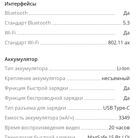
Интерфейсы
Bluetooth
Да
Стандарт Bluetooth
5.3
Wi-Fi
Да
Стандарт Wi-Fi
802.11 ax
Аккумулятор
Тип аккумулятора
Li-Ion
Крепление аккумулятора
несъемный
Функция быстрой зарядки
Да
Функция беспроводной зарядки
Да
Тип разъема для зарядки
USB Type-C
Емкость аккумулятора (мА/ч)
3349
Время воспроизведения видео
20 часов
Технология быстрой зарядки
MagSafe 15 Вт / Qi