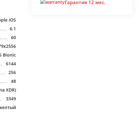
Гарантия 12 мес.
ple iOS
6.1
60
79x2556
6 Bionic
6144
256
48
na XDR)
3349
желтый