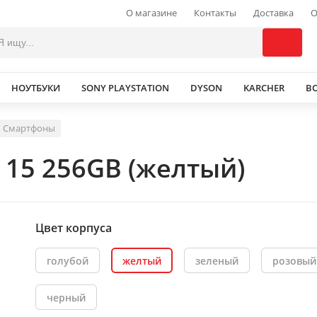
О магазине
Контакты
Доставка
О
НОУТБУКИ
SONY PLAYSTATION
DYSON
KARCHER
В
Смартфоны
 15 256GB (желтый)
Цвет корпуса
голубой
желтый
зеленый
розовый
черный