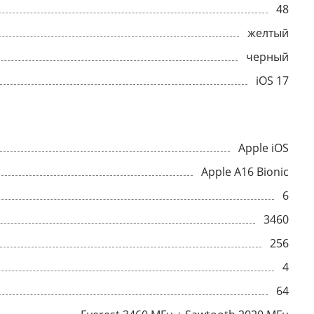
48
желтый
черный
iOS 17
Apple iOS
Apple A16 Bionic
6
3460
256
4
64