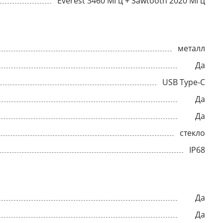
Everest 3460 МГц + Sawtooth 2020 МГц
металл
Да
USB Type-C
Да
Да
стекло
IP68
Да
Да