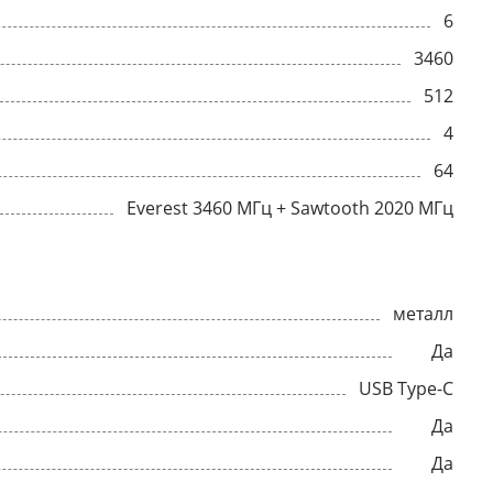
6
3460
512
4
64
Everest 3460 МГц + Sawtooth 2020 МГц
металл
Да
USB Type-C
Да
Да