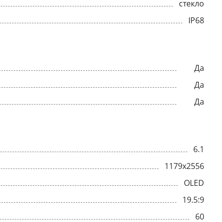
стекло
IP68
Да
Да
Да
6.1
1179x2556
OLED
19.5:9
60