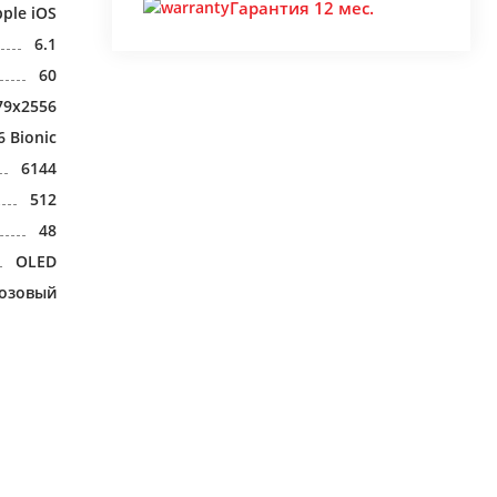
Гарантия 12 мес.
ple iOS
6.1
60
79x2556
6 Bionic
6144
512
48
OLED
озовый