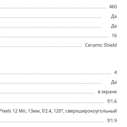
460
Да
Да
16
Ceramic Shield
4
Да
в экране
f/1.6
Pixels 12 Мп, 13мм, f/2.4, 120°, сверхширокоугольный
f/1.9