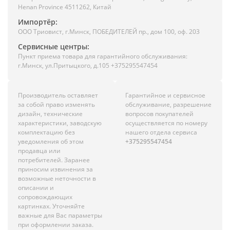
Henan Province 4511262, Китай
Импортёр:
ООО Триовист, г.Минск, ПОБЕДИТЕЛЕЙ пр., дом 100, оф. 203
Сервисные центры:
Пункт приема товара для гарантийного обслуживания:
г.Минск, ул.Притыцкого, д.105 +375295547454
Производитель оставляет
Гарантийное и сервисное
за собой право изменять
обслуживание, разрешение
дизайн, технические
вопросов покупателей
характеристики, заводскую
осуществляется по номеру
комплектацию без
нашего отдела сервиса
уведомления об этом
+375295547454
продавца или
потребителей. Заранее
приносим извинения за
возможные неточности в
описании и
сопровождающих
картинках. Уточняйте
важные для Вас параметры
при оформлении заказа.