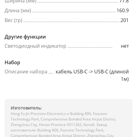
Ширина (мм)
77.8
Длина (мм)
160.9
Вес (гр)
201
Другие функции
Светодиодный индикатор
нет
Набор
Описание набора
кабель USB-C -> USB-C (длиной
1м)
Изготовитель:
Hong Fu Jin Precision Electronics и Building K06, Foxconn
Technology Park, Comprehensive Bonded Area Airpot District,
Zhengzhou City, Henan Province 4511262, Китай. Завод
изготовителя: Building K06, Foxconn Technology Park,
Comprehensive Bonded Area Airpot District, Zhengzhou City,