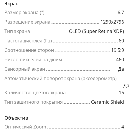
Экран
Размер экрана (")
6.7
Разрешение экрана
1290x2796
Тип экрана
OLED (Super Retina XDR)
Частота дисплея (Гц)
60
Соотношение сторон
19.5:9
Число пикселей на дюйм
460
Сенсорный экран
Да
Автоматический поворот экрана (акселерометр)
Да
Количество цветов экрана
16
Тип защитного покрытия
Ceramic Shield
Объектив
Оптический Zoom
4