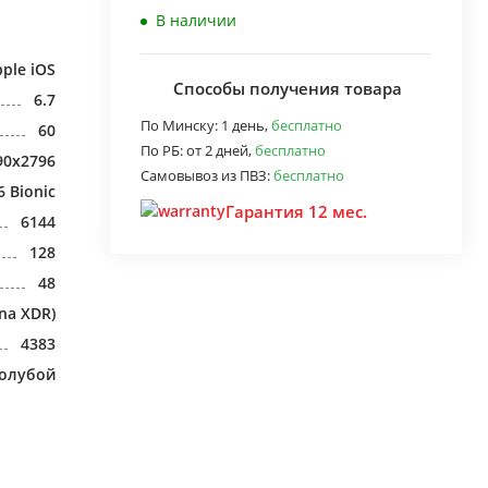
В наличии
ple iOS
Способы получения товара
6.7
По Минску:
1 день,
бесплатно
60
По РБ:
от 2 дней,
бесплатно
90x2796
Самовывоз из ПВЗ:
бесплатно
6 Bionic
Гарантия 12 мес.
6144
128
48
na XDR)
4383
голубой