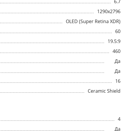
6.7
1290x2796
OLED (Super Retina XDR)
60
19.5:9
460
Да
Да
16
Ceramic Shield
4
Да