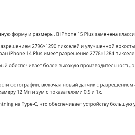
ную форму и размеры. В iPhone 15 Plus заменена класси
с разрешением 2796×1290 пикселей и улучшенной яркость
кран iPhone 14 Plus имеет разрешение 2778×1284 пиксел
торый обеспечивает более высокую производительность,
ости фотографии, включая новый датчик с разрешением 
камеру 12 Мп и зум с показателями 0.5 и 1x.
htning на Type-C, что обеспечивает устройству большую 