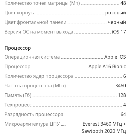
Количество точек матрицы (Мп)
48
Цвет корпуса
розовый
Цвет фронтальной панели
черный
Версия ОС на момент выхода
iOS 17
Процессор
Операционная система
Apple iOS
Процессор
Apple A16 Bionic
Количество ядер процессора
6
Частота процессора (МГц)
3460
Память (Гб)
128
Техпроцесс
4
Разрядность процессора
64
Микроархитектура ЦПУ
Everest 3460 МГц +
Sawtooth 2020 МГц