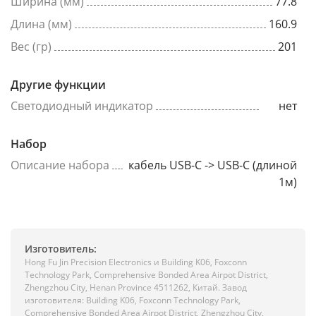
Ширина (мм)
77.8
Длина (мм)
160.9
Вес (гр)
201
Другие функции
Светодиодный индикатор
нет
Набор
Описание набора
кабель USB-C -> USB-C (длиной
1м)
Изготовитель:
Hong Fu Jin Precision Electronics и Building K06, Foxconn
Technology Park, Comprehensive Bonded Area Airpot District,
Zhengzhou City, Henan Province 4511262, Китай. Завод
изготовителя: Building K06, Foxconn Technology Park,
Comprehensive Bonded Area Airpot District, Zhengzhou City,