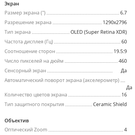
Экран
Размер экрана (")
6.7
Разрешение экрана
1290x2796
Тип экрана
OLED (Super Retina XDR)
Частота дисплея (Гц)
60
Соотношение сторон
19.5:9
Число пикселей на дюйм
460
Сенсорный экран
Да
Автоматический поворот экрана (акселерометр)
Да
Количество цветов экрана
16
Тип защитного покрытия
Ceramic Shield
Объектив
Оптический Zoom
4