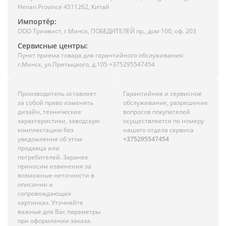
Henan Province 4511262, Китай
Импортёр:
ООО Триовист, г.Минск, ПОБЕДИТЕЛЕЙ пр., дом 100, оф. 203
Сервисные центры:
Пункт приема товара для гарантийного обслуживания:
г.Минск, ул.Притыцкого, д.105 +375295547454
Производитель оставляет
Гарантийное и сервисное
за собой право изменять
обслуживание, разрешение
дизайн, технические
вопросов покупателей
характеристики, заводскую
осуществляется по номеру
комплектацию без
нашего отдела сервиса
уведомления об этом
+375295547454
продавца или
потребителей. Заранее
приносим извинения за
возможные неточности в
описании и
сопровождающих
картинках. Уточняйте
важные для Вас параметры
при оформлении заказа.