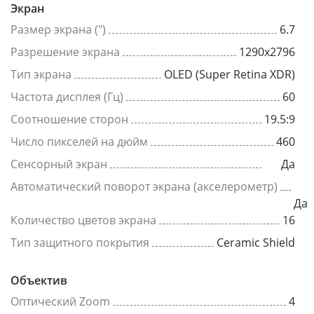
Экран
Размер экрана (")
6.7
Разрешение экрана
1290x2796
Тип экрана
OLED (Super Retina XDR)
Частота дисплея (Гц)
60
Соотношение сторон
19.5:9
Число пикселей на дюйм
460
Сенсорный экран
Да
Автоматический поворот экрана (акселерометр)
Да
Количество цветов экрана
16
Тип защитного покрытия
Ceramic Shield
Объектив
Оптический Zoom
4