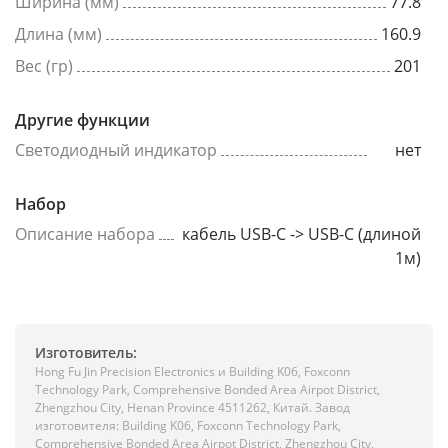
Ширина (мм)
77.8
Длина (мм)
160.9
Вес (гр)
201
Другие функции
Светодиодный индикатор
нет
Набор
Описание набора
кабель USB-C -> USB-C (длиной
1м)
Изготовитель:
Hong Fu Jin Precision Electronics и Building K06, Foxconn
Technology Park, Comprehensive Bonded Area Airpot District,
Zhengzhou City, Henan Province 4511262, Китай. Завод
изготовителя: Building K06, Foxconn Technology Park,
Comprehensive Bonded Area Airpot District, Zhengzhou City,