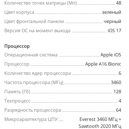
Количество точек матрицы (Мп)
48
Цвет корпуса
зеленый
Цвет фронтальной панели
черный
Версия ОС на момент выхода
iOS 17
Процессор
Операционная система
Apple iOS
Процессор
Apple A16 Bionic
Количество ядер процессора
6
Частота процессора (МГц)
3460
Память (Гб)
128
Техпроцесс
4
Разрядность процессора
64
Микроархитектура ЦПУ
Everest 3460 МГц +
Sawtooth 2020 МГц