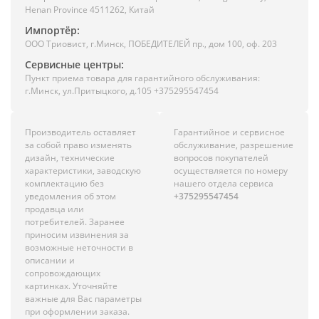
Henan Province 4511262, Китай
Импортёр:
ООО Триовист, г.Минск, ПОБЕДИТЕЛЕЙ пр., дом 100, оф. 203
Сервисные центры:
Пункт приема товара для гарантийного обслуживания:
г.Минск, ул.Притыцкого, д.105 +375295547454
Производитель оставляет
Гарантийное и сервисное
за собой право изменять
обслуживание, разрешение
дизайн, технические
вопросов покупателей
характеристики, заводскую
осуществляется по номеру
комплектацию без
нашего отдела сервиса
уведомления об этом
+375295547454
продавца или
потребителей. Заранее
приносим извинения за
возможные неточности в
описании и
сопровождающих
картинках. Уточняйте
важные для Вас параметры
при оформлении заказа.