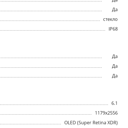
Да
стекло
IP68
Да
Да
Да
6.1
1179x2556
OLED (Super Retina XDR)