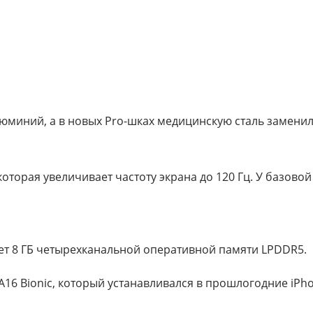
миний, а в новых Pro-шках медицинскую сталь заменили
которая увеличивает частоту экрана до 120 Гц. У базовой
еет 8 ГБ четырехканальной оперативной памяти LPDDR5.
A16 Bionic, который устанавливался в прошлогодние iPho