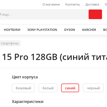
О магазине
Контакты
Доставка
О
НОУТБУКИ
SONY PLAYSTATION
DYSON
KARCHER
В
Смартфоны
15 Pro 128GB (синий тит
Цвет корпуса
бежевый
белый
синий
черный
Характеристики