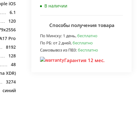
ple iOS
В наличии
6.1
120
Способы получения товара
79x2556
По Минску:
1 день,
бесплатно
A17 Pro
По РБ:
от 2 дней,
бесплатно
8192
Самовывоз из ПВЗ:
бесплатно
128
Гарантия 12 мес.
48
na XDR)
3274
синий