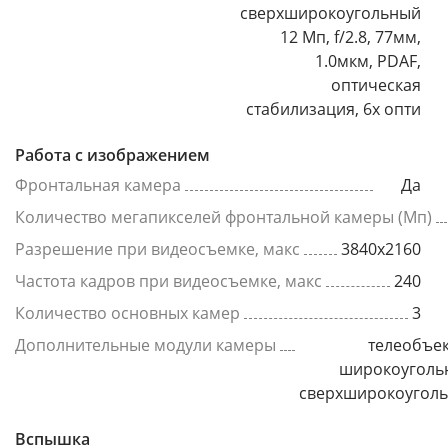
сверхширокоугольный
12 Мп, f/2.8, 77мм,
1.0мкм, PDAF,
оптическая
стабилизация, 6x опти
Работа с изображением
Фронтальная камера
Да
Количество мегапикселей фронтальной камеры (Мп)
Разрешение при видеосъемке, макс
3840x2160
Частота кадров при видеосъемке, макс
240
Количество основных камер
3
Дополнительные модули камеры
телеобъек
широкоуголь
сверхширокоугол
Вспышка