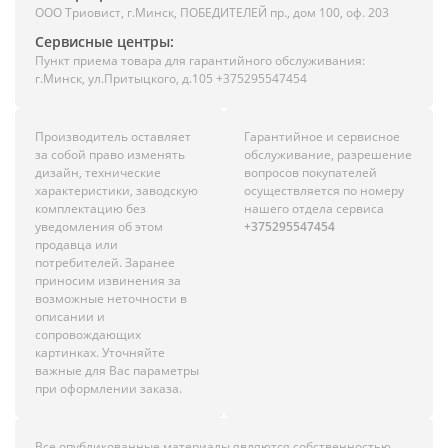
ООО Триовист, г.Минск, ПОБЕДИТЕЛЕЙ пр., дом 100, оф. 203
Сервисные центры:
Пункт приема товара для гарантийного обслуживания:
г.Минск, ул.Притыцкого, д.105 +375295547454
Производитель оставляет
Гарантийное и сервисное
за собой право изменять
обслуживание, разрешение
дизайн, технические
вопросов покупателей
характеристики, заводскую
осуществляется по номеру
комплектацию без
нашего отдела сервиса
уведомления об этом
+375295547454
продавца или
потребителей. Заранее
приносим извинения за
возможные неточности в
описании и
сопровождающих
картинках. Уточняйте
важные для Вас параметры
при оформлении заказа.
Все опубликованные материалы являются собственностью