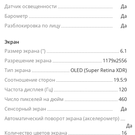
Датчик освещенности
Да
Барометр
Да
Разблокировка по лицу
Да
Экран
Размер экрана (")
6.1
Разрешение экрана
1179x2556
Тип экрана
OLED (Super Retina XDR)
Соотношение сторон
19.5:9
Частота дисплея (Гц)
120
Число пикселей на дюйм
460
Сенсорный экран
Да
Автоматический поворот экрана (акселерометр)
Да
Количество цветов экрана
16