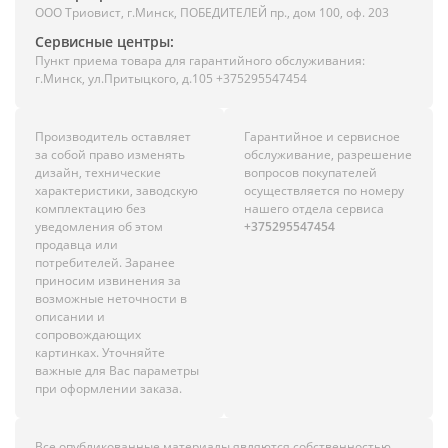
ООО Триовист, г.Минск, ПОБЕДИТЕЛЕЙ пр., дом 100, оф. 203
Сервисные центры:
Пункт приема товара для гарантийного обслуживания:
г.Минск, ул.Притыцкого, д.105 +375295547454
Производитель оставляет
Гарантийное и сервисное
за собой право изменять
обслуживание, разрешение
дизайн, технические
вопросов покупателей
характеристики, заводскую
осуществляется по номеру
комплектацию без
нашего отдела сервиса
уведомления об этом
+375295547454
продавца или
потребителей. Заранее
приносим извинения за
возможные неточности в
описании и
сопровождающих
картинках. Уточняйте
важные для Вас параметры
при оформлении заказа.
Все опубликованные материалы являются собственностью