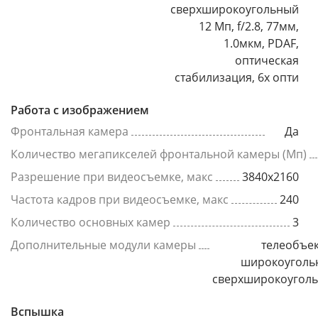
сверхширокоугольный
12 Мп, f/2.8, 77мм,
1.0мкм, PDAF,
оптическая
стабилизация, 6x опти
Работа с изображением
Фронтальная камера
Да
Количество мегапикселей фронтальной камеры (Мп)
Разрешение при видеосъемке, макс
3840x2160
Частота кадров при видеосъемке, макс
240
Количество основных камер
3
Дополнительные модули камеры
телеобъек
широкоуголь
сверхширокоугол
Вспышка