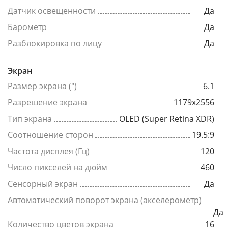
Датчик освещенности
Да
Барометр
Да
Разблокировка по лицу
Да
Экран
Размер экрана (")
6.1
Разрешение экрана
1179x2556
Тип экрана
OLED (Super Retina XDR)
Соотношение сторон
19.5:9
Частота дисплея (Гц)
120
Число пикселей на дюйм
460
Сенсорный экран
Да
Автоматический поворот экрана (акселерометр)
Да
Количество цветов экрана
16