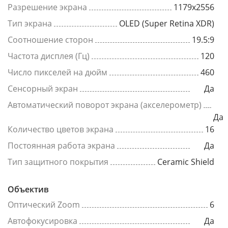
Разрешение экрана
1179x2556
Тип экрана
OLED (Super Retina XDR)
Соотношение сторон
19.5:9
Частота дисплея (Гц)
120
Число пикселей на дюйм
460
Сенсорный экран
Да
Автоматический поворот экрана (акселерометр)
Да
Количество цветов экрана
16
Постоянная работа экрана
Да
Тип защитного покрытия
Ceramic Shield
Объектив
Оптический Zoom
6
Автофокусировка
Да