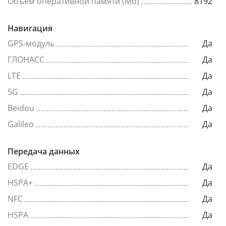
Объем оперативной памяти (Мб)
8192
Навигация
GPS-модуль
Да
ГЛОНАСС
Да
LTE
Да
5G
Да
Beidou
Да
Galileo
Да
Передача данных
EDGE
Да
HSPA+
Да
NFC
Да
HSPA
Да