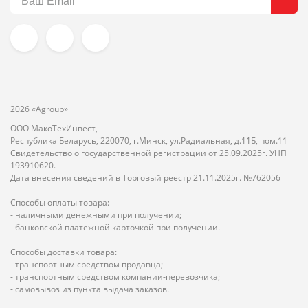
2026 «Agroup»
ООО МакоТехИнвест,
Республика Беларусь, 220070, г.Минск, ул.Радиальная, д.11Б, пом.11
Свидетельство о государственной регистрации от 25.09.2025г. УНП
193910620.
Дата внесения сведений в Торговый реестр 21.11.2025г. №762056
Способы оплаты товара:
- наличными денежными при получении;
- банковской платёжной карточкой при получении.
Способы доставки товара:
- транспортным средством продавца;
- транспортным средством компании-перевозчика;
- самовывоз из пункта выдача заказов.