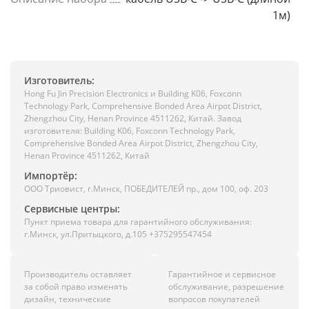
1м)
Изготовитель:
Hong Fu Jin Precision Electronics и Building K06, Foxconn
Technology Park, Comprehensive Bonded Area Airpot District,
Zhengzhou City, Henan Province 4511262, Китай. Завод
изготовителя: Building K06, Foxconn Technology Park,
Comprehensive Bonded Area Airpot District, Zhengzhou City,
Henan Province 4511262, Китай
Импортёр:
ООО Триовист, г.Минск, ПОБЕДИТЕЛЕЙ пр., дом 100, оф. 203
Сервисные центры:
Пункт приема товара для гарантийного обслуживания:
г.Минск, ул.Притыцкого, д.105 +375295547454
Производитель оставляет
Гарантийное и сервисное
за собой право изменять
обслуживание, разрешение
дизайн, технические
вопросов покупателей