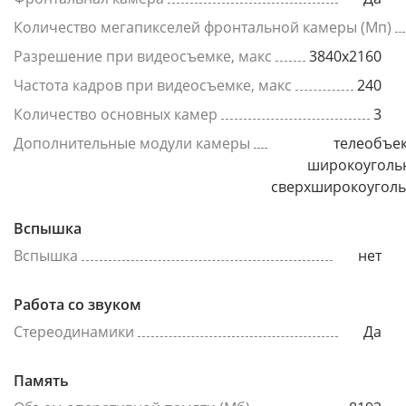
Количество мегапикселей фронтальной камеры (Мп)
Разрешение при видеосъемке, макс
3840x2160
Частота кадров при видеосъемке, макс
240
Количество основных камер
3
Дополнительные модули камеры
телеобъек
широкоуголь
сверхширокоугол
Вспышка
Вспышка
нет
Работа со звуком
Стереодинамики
Да
Память