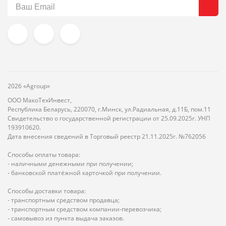
2026 «Agroup»
ООО МакоТехИнвест,
Республика Беларусь, 220070, г.Минск, ул.Радиальная, д.11Б, пом.11
Свидетельство о государственной регистрации от 25.09.2025г. УНП
193910620.
Дата внесения сведений в Торговый реестр 21.11.2025г. №762056
Способы оплаты товара:
- наличными денежными при получении;
- банковской платёжной карточкой при получении.
Способы доставки товара:
- транспортным средством продавца;
- транспортным средством компании-перевозчика;
- самовывоз из пункта выдача заказов.