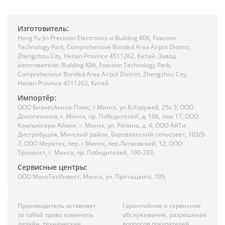
Изготовитель:
Hong Fu Jin Precision Electronics и Building K06, Foxconn
Technology Park, Comprehensive Bonded Area Airpot District,
Zhengzhou City, Henan Province 4511262, Китай. Завод
изготовителя: Building K06, Foxconn Technology Park,
Comprehensive Bonded Area Airpot District, Zhengzhou City,
Henan Province 4511262, Китай
Импортёр:
ООО БизнесАкила-Плюc, г.Минск, ул.В.Хоружей, 25к.3; ООО
Домотехника, г. Минск, пр. Победителей, д. 106, пом.17; ООО
Компьютеры Айвен, г. Минск, ул. Репина, д. 4; ООО АйТи
Дистрибуция, Минский район, Боровлянский сельсовет, 103/3-
7; ООО Мератех, пер. г.Минск, пер.Липковский, 12; ООО
Триовист, г. Минск, пр. Победителей, 100-203.
Сервисные центры:
ООО МакоТехИнвест, Минск, ул. Притыцкого, 105;
Производитель оставляет
Гарантийное и сервисное
за собой право изменять
обслуживание, разрешение
дизайн, технические
вопросов покупателей