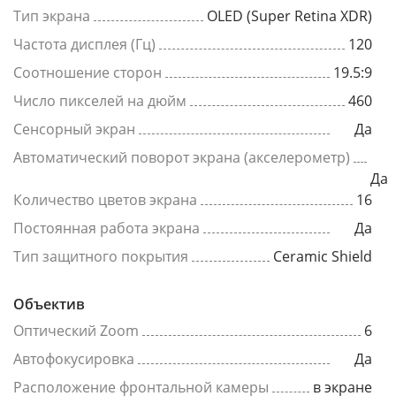
Тип экрана
OLED (Super Retina XDR)
Частота дисплея (Гц)
120
Соотношение сторон
19.5:9
Число пикселей на дюйм
460
Сенсорный экран
Да
Автоматический поворот экрана (акселерометр)
Да
Количество цветов экрана
16
Постоянная работа экрана
Да
Тип защитного покрытия
Ceramic Shield
Объектив
Оптический Zoom
6
Автофокусировка
Да
Расположение фронтальной камеры
в экране