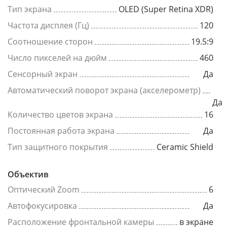
Тип экрана
OLED (Super Retina XDR)
Частота дисплея (Гц)
120
Соотношение сторон
19.5:9
Число пикселей на дюйм
460
Сенсорный экран
Да
Автоматический поворот экрана (акселерометр)
Да
Количество цветов экрана
16
Постоянная работа экрана
Да
Тип защитного покрытия
Ceramic Shield
Объектив
Оптический Zoom
6
Автофокусировка
Да
Расположение фронтальной камеры
в экране