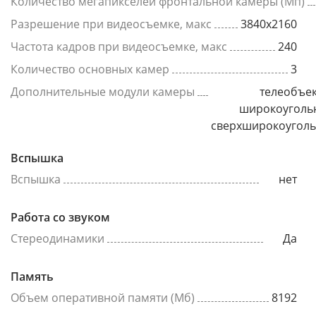
Количество мегапикселей фронтальной камеры (Мп)
Разрешение при видеосъемке, макс
3840x2160
Частота кадров при видеосъемке, макс
240
Количество основных камер
3
Дополнительные модули камеры
телеобъек
широкоуголь
сверхширокоугол
Вспышка
Вспышка
нет
Работа со звуком
Стереодинамики
Да
Память
Объем оперативной памяти (Мб)
8192