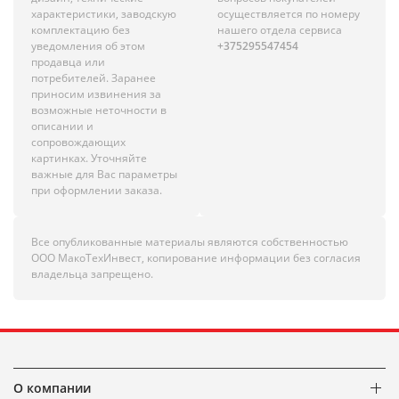
характеристики, заводскую
осуществляется по номеру
комплектацию без
нашего отдела сервиса
уведомления об этом
+375295547454
продавца или
потребителей. Заранее
приносим извинения за
возможные неточности в
описании и
сопровождающих
картинках. Уточняйте
важные для Вас параметры
при оформлении заказа.
Все опубликованные материалы являются собственностью
ООО МакоТехИнвест, копирование информации без согласия
владельца запрещено.
О компании