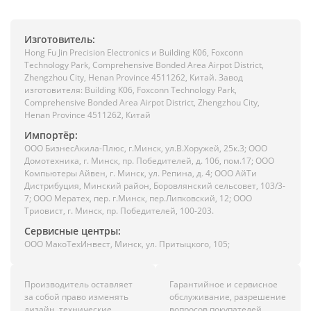
Изготовитель:
Hong Fu Jin Precision Electronics и Building K06, Foxconn
Technology Park, Comprehensive Bonded Area Airpot District,
Zhengzhou City, Henan Province 4511262, Китай. Завод
изготовителя: Building K06, Foxconn Technology Park,
Comprehensive Bonded Area Airpot District, Zhengzhou City,
Henan Province 4511262, Китай
Импортёр:
ООО БизнесАкила-Плюc, г.Минск, ул.В.Хоружей, 25к.3; ООО
Домотехника, г. Минск, пр. Победителей, д. 106, пом.17; ООО
Компьютеры Айвен, г. Минск, ул. Репина, д. 4; ООО АйТи
Дистрибуция, Минский район, Боровлянский сельсовет, 103/3-
7; ООО Мератех, пер. г.Минск, пер.Липковский, 12; ООО
Триовист, г. Минск, пр. Победителей, 100-203.
Сервисные центры:
ООО МакоТехИнвест, Минск, ул. Притыцкого, 105;
Производитель оставляет
Гарантийное и сервисное
за собой право изменять
обслуживание, разрешение
дизайн, технические
вопросов покупателей