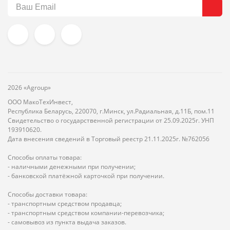
2026 «Agroup»
ООО МакоТехИнвест,
Республика Беларусь, 220070, г.Минск, ул.Радиальная, д.11Б, пом.11
Свидетельство о государственной регистрации от 25.09.2025г. УНП
193910620.
Дата внесения сведений в Торговый реестр 21.11.2025г. №762056
Способы оплаты товара:
- наличными денежными при получении;
- банковской платёжной карточкой при получении.
Способы доставки товара:
- транспортным средством продавца;
- транспортным средством компании-перевозчика;
- самовывоз из пункта выдача заказов.