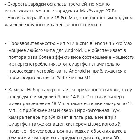
- Скорость зарядки осталась прежней, но можно
использовать мощные зарядки от Макбука до 27 Вт.
- Новая камера iPhone 15 Pro Max, с перископным модулем
для более крупных и качественных снимков.
Производительность: Чип A17 Bionic в iPhone 15 Pro Max
мощнее любого чипа для Android. Он обеспечивает в
полтора раза более эффективное соотношение мощности
и энергопотребления. Этот смартфон значительно
превосходит устройства на Android и приближается к
производительности iPad с чипом M1.
Камера: Набор камер остается примерно таким же, как у
предыдущей модели iPhone 14 Pro. Основная камера
имеет разрешение 48 Мп, а также есть две камеры по 12
Мп - с приближением и сверхширокоугольная. Зум-
камера теперь приближает в пять раз, а не в три.
Смартфон также оснащен сканером LiDAR, который
помогает фокусироваться на людях и объектах даже в
темноте и сканировать предметы для создания 3D-