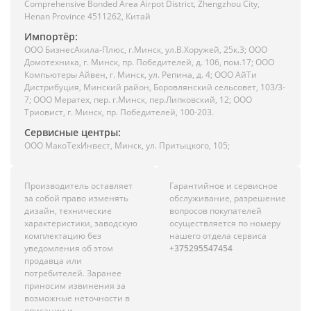
Comprehensive Bonded Area Airpot District, Zhengzhou City,
Henan Province 4511262, Китай
Импортёр:
ООО БизнесАкила-Плюc, г.Минск, ул.В.Хоружей, 25к.3; ООО
Домотехника, г. Минск, пр. Победителей, д. 106, пом.17; ООО
Компьютеры Айвен, г. Минск, ул. Репина, д. 4; ООО АйТи
Дистрибуция, Минский район, Боровлянский сельсовет, 103/3-
7; ООО Мератех, пер. г.Минск, пер.Липковский, 12; ООО
Триовист, г. Минск, пр. Победителей, 100-203.
Сервисные центры:
ООО МакоТехИнвест, Минск, ул. Притыцкого, 105;
Производитель оставляет
Гарантийное и сервисное
за собой право изменять
обслуживание, разрешение
дизайн, технические
вопросов покупателей
характеристики, заводскую
осуществляется по номеру
комплектацию без
нашего отдела сервиса
уведомления об этом
+375295547454
продавца или
потребителей. Заранее
приносим извинения за
возможные неточности в
описании и