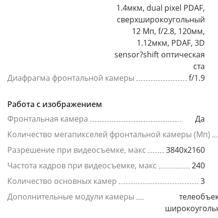
1.4мкм, dual pixel PDAF,
сверхширокоугольный
12 Мп, f/2.8, 120мм,
1.12мкм, PDAF, 3D
sensor?shift оптическая
ста
Диафрагма фронтальной камеры
f/1.9
Работа с изображением
Фронтальная камера
Да
Количество мегапикселей фронтальной камеры (Мп)
Разрешение при видеосъемке, макс
3840x2160
Частота кадров при видеосъемке, макс
240
Количество основных камер
3
Дополнительные модули камеры
телеобъек
широкоуголь